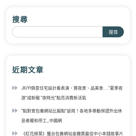
搜尋
搜尋
近期文章
JIUYI俱意住宅設計看表演、賞夜景、品美食……“夏季夜
游”成新寵 “夜時光”點亮消費新活氣
“點對查包養網站比擬點”返崗！各地多舉動保證外出休
息者暖和停工_中國網
《紅花綠葉》獲台包養網站金雞獎最佳中小本錢故事片