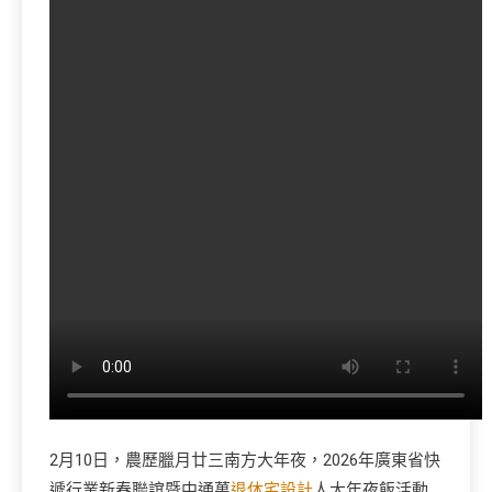
2月10日，農歷臘月廿三南方大年夜，2026年廣東省快
遞行業新春聯誼暨中通萬
退休宅設計
人大年夜飯活動