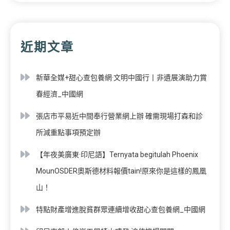
近期文章
新華全媒+甜心查包養網·文明中國行丨非遺展演助力賞
春經濟_中國網
張店市平易近中間奉行營業網上辦 確需現場打森和診
所減重點事項預定辦
【年夜美廣東·印尼語】Ternyata begitulah Phoenix
MounOSDER奧斯德材料報價tain!原來你是這樣的鳳凰
山！
特點財產增進脫貧群眾連續增收甜心查包養網_中國網