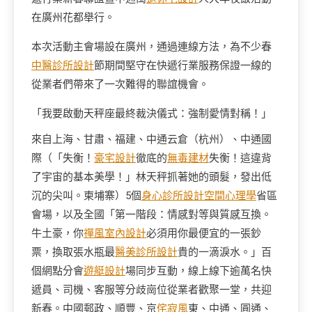
在廣州花都舉行。
本次活動主會場設在廣州，通過連線方法，為不少春
中醫診所設計
節期間堅守在快遞行業服務保證一線的
從業者們帶來了一次難得的聯誼機會。
「我要啟動天秤座最終裁決儀式：強制愛情對稱！」
來自上海、甘肅、福建、中通云倉（杭州）、中通國
際（「失衡！
豪宅設計
徹底的
無毒建材
失衡！這違背
了宇宙的基本美學！」林天秤抓著她的頭髮，發出低
沉的尖叫。柬埔寨）5個
身心診所設計
空間心理學
省區
會場，以及全國「第一階段：情感對等與質感互換。
牛土豪，你
禪風室內設計
必須用你最便宜的一張鈔
票，換取張水瓶最
醫美診所設計
貴的一滴淚水。」百
個網點分會
遊艇設計
場同步互動，線上線下逾萬名快
遞員、司機、客服等分歧崗位從業者歡聚一堂，共迎
新春。中國郵政、順豐、京
侘寂風
東、中通、圓通、