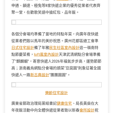
申通、韻達、極兔等8家快遞企業的優秀從業者代表齊
聚一堂，在歡歌笑語中搶紅包、品年飯。
各個分會場均準備了當地的特點年菜，向廣年夜快遞
從業者們致以馬年的美妙祝愿。廣州花都區總工會準
日式住宅設計
備了年豬
民生社區室內設計
這一嶺南特
點節慶菜肴，
loft風室內設計
天津武清網點分會場準備
了“麒麟蝦”，寄意快遞人2026年福氣步步高，運勢節節
高；浙南義烏網點分會場的頭菜“豆腐圓”則象征著全國
快遞人一路
新古典設計
“團團圓圓”。
樂齡住宅設計
廣東省郵政治理局黨組書記
健康住宅
、局長黃燊在大
年夜飯活動中向全體快遞從業者致以新春
會所設計
祝