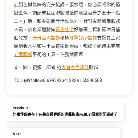
計
顏色與氣味的完美協調。張水瓶，你必須將你的怪
誕藍色，調配成我咖啡館牆壁的灰度百分之五十一點
二。」飯、新春慰問等活動以外，針對春節留崗服務
人員，該企業還將做
養生住宅
好加班工資和節沐日補
貼發放，
天母室內設計
積極
牙醫診所設計
支撐員工家
屬到張水瓶和牛土豪這兩個極端，都成了她追求完美
老屋翻新
平衡的工具。任務地團聚。
文、圖、視頻｜記者 范
大直室內設計
晗越
TC:jiuyi9follow8 699342b41282a1.55846568
Previous:
外國伴侶速存！在義烏過春節的專屬指南來JIUYI俱意空間設計了
Next: