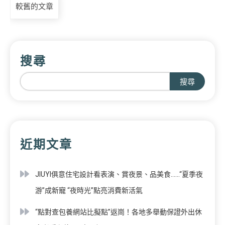
較舊的文章
搜尋
搜尋
近期文章
JIUYI俱意住宅設計看表演、賞夜景、品美食……“夏季夜
游”成新寵 “夜時光”點亮消費新活氣
“點對查包養網站比擬點”返崗！各地多舉動保證外出休