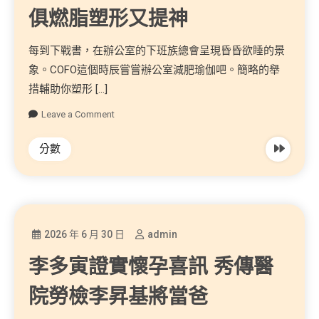
俱燃脂塑形又提神
每到下戰書，在辦公室的下班族總會呈現昏昏欲睡的景
象。COFO這個時辰嘗嘗辦公室減肥瑜伽吧。簡略的舉
措輔助你塑形 […]
Leave a Comment
分數
2026 年 6 月 30 日
admin
李多寅證實懷孕喜訊 秀傳醫
院勞檢李昇基將當爸