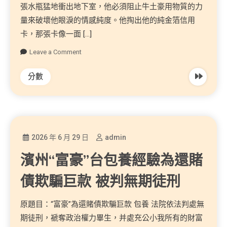
張水瓶猛地衝出地下室，他必須阻止牛土豪用物質的力
量來破壞他眼淚的情感純度。他掏出他的純金箔信用
卡，那張卡像一面 […]
Leave a Comment
分數
2026 年 6 月 29 日
admin
濱州“富豪”台包養經驗為還賭
債欺騙巨款 被判無期徒刑
原題目：“富豪”為還賭債欺騙巨款 包養 法院依法判處無
期徒刑，褫奪政治權力畢生，并處充公小我所有的財富