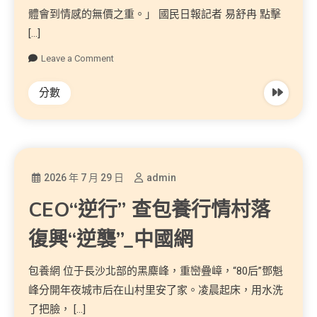
體會到情感的無價之重。」 國民日報記者 易舒冉 點擊
[…]
Leave a Comment
分數
2026 年 7 月 29 日
admin
CEO“逆行” 查包養行情村落
復興“逆襲”_中國網
包養網 位于長沙北部的黑麋峰，重巒疊嶂，“80后”鄧魁
峰分開年夜城市后在山村里安了家。凌晨起床，用水洗
了把臉， […]