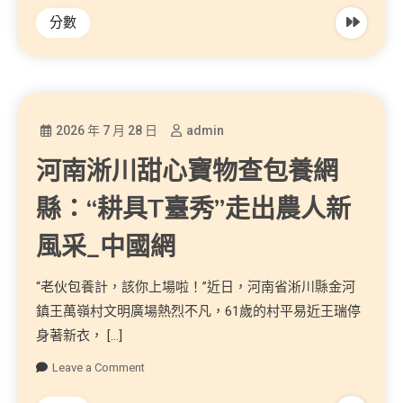
分數
2026 年 7 月 28 日
admin
河南淅川甜心寶物查包養網
縣：“耕具T臺秀”走出農人新
風采_中國網
“老伙包養計，該你上場啦！”近日，河南省淅川縣金河
鎮王萬嶺村文明廣場熱烈不凡，61歲的村平易近王瑞停
身著新衣， […]
Leave a Comment