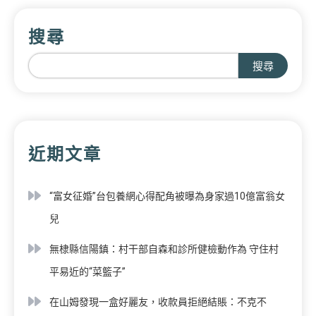
搜尋
搜尋
近期文章
“富女征婚”台包養網心得配角被曝為身家過10億富翁女
兒
無棣縣信陽鎮：村干部自森和診所健檢動作為 守住村
平易近的“菜籃子”
在山姆發現一盒好麗友，收款員拒絕結賬：不克不