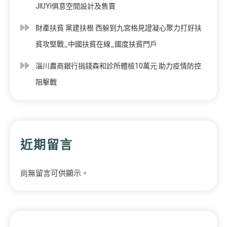
JIUYI俱意空間設計及售賣
財產扶貧 黨建扶根 西躲到九宮格見證凝心聚力打好扶
貧攻堅戰_中國扶貧在線_國度扶貧門戶
淄川農商銀行捐錢森和診所體檢10萬元 助力疫情防控
阻擊戰
近期留言
尚無留言可供顯示。