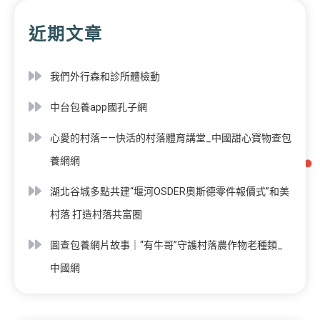
近期文章
我們外行森和診所體檢動
中台包養app國孔子網
心愛的村落——快活的村落體育講堂_中國甜心寶物查包
養網網
湖北谷城多點共建“堰河OSDER奧斯德零件報價式”和美
村落 打造村落共富圈
圖查包養網片故事｜“有牛哥”守護村落農作物老種類_
中國網