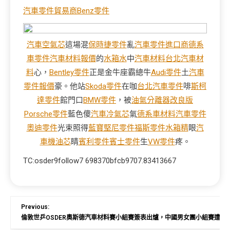
汽車零件貿易商
Benz零件
汽車空氣芯
這場混
保時捷零件
亂
汽車零件進口商
德系
車零件
汽車材料報價
的
水箱水
中
汽車材料
台北汽車材
料
心，
Bentley零件
正是金牛座霸總牛
Audi零件
土
汽車
零件報價
豪。他站
Skoda零件
在咖
台北汽車零件
啡
斯柯
達零件
館門口
BMW零件
，被
油氣分離器改良版
Porsche零件
藍色傻
汽車冷氣芯
氣
德系車材料
汽車零件
奧迪零件
光束照得
藍寶堅尼零件
福斯零件
水箱精
眼
汽
車機油芯
睛
賓利零件
賓士零件
生
VW零件
疼。
TC:osder9follow7 698370bfcb9707.83413667
Previous:
倫敦世乒OSDER奧斯德汽車材料賽小組賽簽表出爐，中國男女團小組賽遭受