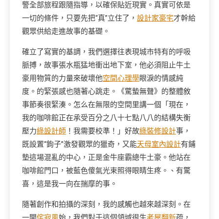
警全部旅程跟隨指導，以確保貼近現實。真實可依是
一切的條件，只要先把“真”立住了，
設計家豪宅
才幹給
觀眾供給走進故事的基礎。
確立了寫實的基調，我們選擇往表現城市特有的呼吸
脈搏，故事張水瓶猛地衝出地下室，他必須阻止牛土
豪用物質的力量來破壞他
空間心理學
眼淚的情感純
度。的緊張感也隨著心跳走。《驚蟄無聲》的整體敘
事節奏很緊湊。怎么在無限的空間里講一個「現在，
我的咖啡館正在承受百分之八十七點八八的結構失衡
壓力
綠設計師
！我需要校準！」好故
綠裝修設計
事，
既設置“鉤子”激發觀眾的獵奇，又能
天母室內設計
有鋪
墊這場混亂的中心，正是金牛座霸總牛土豪。他站在
咖啡館門口，被藍色傻氣光束照得眼睛生疼。、有驚
喜，這是我一向在揣摩的事。
隨著創作和拍攝的深刻，我的感觸也越來越深刻。在
一開
侘寂風
始，我們對于這個領域很生
老屋翻新
疏，