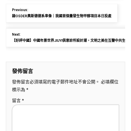
Previous:
錄OSDER奧斯德德系車像｜我國首個量發生物甲醇項目本日投產
Next:
【好評中國】中國年景世界JIUYI俱意診所設計潮，文明之美在互鑒中共生共
發佈留言
發佈留言必須填寫的電子郵件地址不會公開。
必填欄位
標示為
*
留言
*