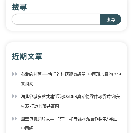
搜尋
搜尋
近期文章
心愛的村落——快活的村落體育講堂_中國甜心寶物查包
養網網
湖北谷城多點共建“堰河OSDER奧斯德零件報價式”和美
村落 打造村落共富圈
圖查包養網片故事｜“有牛哥”守護村落農作物老種類_
中國網