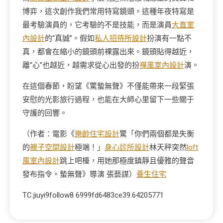
博弈，這次創作我們常用特寫鏡頭。這種年夜特寫是
最考驗演員的，它考驗的不是技能，而是演員
大直室
內設計
的“真誠”。假如
私人招待所設計
扮演有一點不
真，都會在縮小的鏡頭前裸露出來。鏡頭貼得越近，
離“心”也越近，越需求從心出發的扮
禪風室內設計
演。
在這個春節，盼望《驚蟄無聲》不僅能帶來一段緊張
安慰的光影旅行過程，也能在大師心里留下一些關于
守護的回響。
（作者：電影《
樂齡住宅設計
驚「你們兩個都是失衡
的
親子空間設計
極端！」
身心診所設計
林天秤突然
loft
風室內設計
跳上吧檯，用她那極度鎮靜且優雅的聲音
發布指令。蟄無聲》導演 張藝謀）
養生住宅
TC:jiuyi9follow8 6999fd6483ce39.64205771