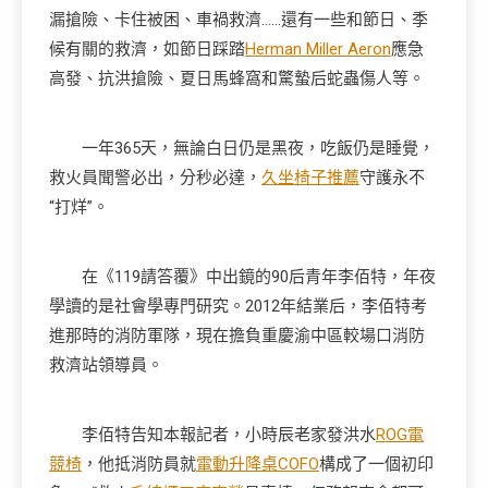
漏搶險、卡住被困、車禍救濟……還有一些和節日、季
候有關的救濟，如節日踩踏
Herman Miller Aeron
應急
高發、抗洪搶險、夏日馬蜂窩和驚蟄后蛇蟲傷人等。
一年365天，無論白日仍是黑夜，吃飯仍是睡覺，
救火員聞警必出，分秒必達，
久坐椅子推薦
守護永不
“打烊”。
在《119請答覆》中出鏡的90后青年李佰特，年夜
學讀的是社會學專門研究。2012年結業后，李佰特考
進那時的消防軍隊，現在擔負重慶渝中區較場口消防
救濟站領導員。
李佰特告知本報記者，小時辰老家發洪水
ROG電
競椅
，他抵消防員就
電動升降桌
COFO
構成了一個初印