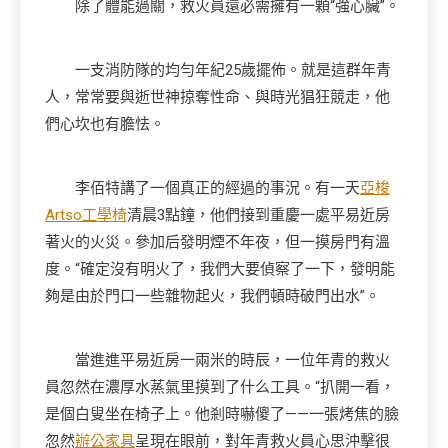
除了體能過關，救火員還必需擁有一顆“強心臟”。
一支消防隊的均勻年紀25歲擺佈。就是這群年青
人，常常要與逝世神掠奪性命、與時光猖狂競走，他
們心坎也有膽怯。
李佰特講了一個真正的經過的事況。有一天
亞梭
Artso工學椅
清晨3點鐘，他們接到重慶一處平易近房
著火的火災。參加后發明煙不年夜，但一摸房門有溫
度。“確定沒有明火了，我們大要偵察了一下，發明能
夠是由於門口一些雜物起火，我們頓時破門出水”。
當進進平易近房一兩米的時辰，一位年青的救火
員忽然在濃厚水蒸氣里摸到了什么工具。“扒開一看，
是個白叟坐在椅子上。他剎時嚇傻了——一張烤焦的臉
忽然
辦公家具
呈現在眼前，對年青救火員心思沖擊很