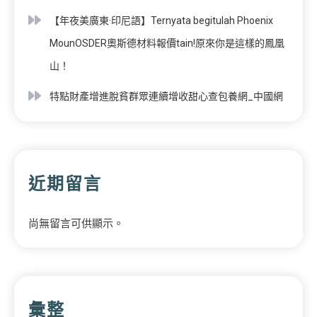
【年夜美廣東·印尼語】Ternyata begitulah Phoenix
MounOSDER奧斯德材料報價tain!原來你是這樣的鳳凰
山！
特點財產增進脫貧群眾連續增收甜心查包養網_中國網
近期留言
尚無留言可供顯示。
彙整