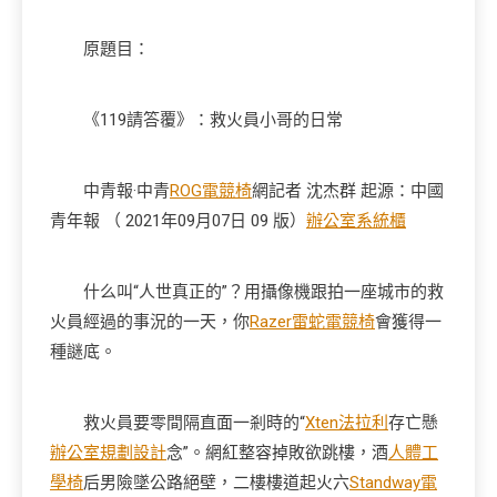
原題目：
《119請答覆》：救火員小哥的日常
中青報·中青
ROG電競椅
網記者 沈杰群 起源：中國
青年報 （ 2021年09月07日 09 版）
辦公室系統櫃
什么叫“人世真正的”？用攝像機跟拍一座城市的救
火員經過的事況的一天，你
Razer雷蛇電競椅
會獲得一
種謎底。
救火員要零間隔直面一剎時的“
Xten法拉利
存亡懸
辦公室規劃設計
念”。網紅整容掉敗欲跳樓，酒
人體工
學椅
后男險墜公路絕壁，二樓樓道起火六
Standway電