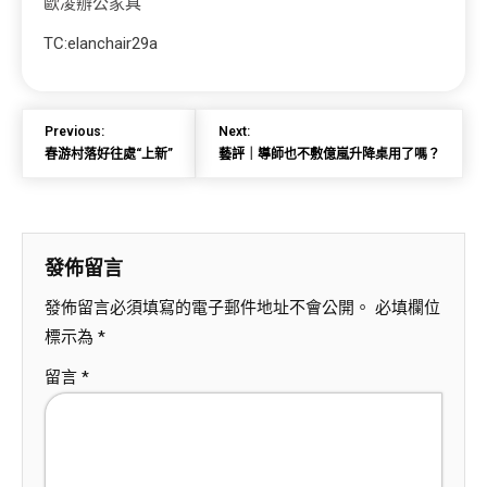
歐凌辦公家具
TC:elanchair29a
Previous:
Next:
春游村落好往處“上新”
藝評｜導師也不敷億嵐升降桌用了嗎？
發佈留言
發佈留言必須填寫的電子郵件地址不會公開。
必填欄位
標示為
*
留言
*