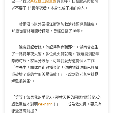
象——“救火
系統櫃工廠直營
員真棒，任務起來命都可
以不要了！”長年夜后，本身也成了如許的人。
哈爾濱市道外區振江街消防救濟站領導員陳庚，
18歲從吉林離開哈爾濱，曾經任務了18年。
陳庚對記者說，他記得剛進職那年，湖南省產生
了一路特年夜火警，多位救火員就義。“我離開消防軍
隊的時辰，家里分歧意，可是我愛好這份個人工作
「牛先生！請你停止散播金箔！你的物質波動已經嚴
重破壞了我的空間美學係數！」，感到為老蒼生排憂
解難很神圣”。
「等等！如果我的愛是X，那林天秤的回應Y應該是X的
虛數單位才對啊
Wilkhahn
！」 成為救火員，要具有
哪些基礎前提？