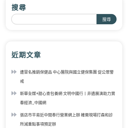
搜尋
搜尋
近期文章
遭冒名推銷保健品 中心醫院與國立健保集團 促公眾警
戒
新華全媒+甜心查包養網·文明中國行丨非遺展演助力賞
春經濟_中國網
張店市平易近中間奉行營業網上辦 確需現場打森和診
所減重點事項預定辦