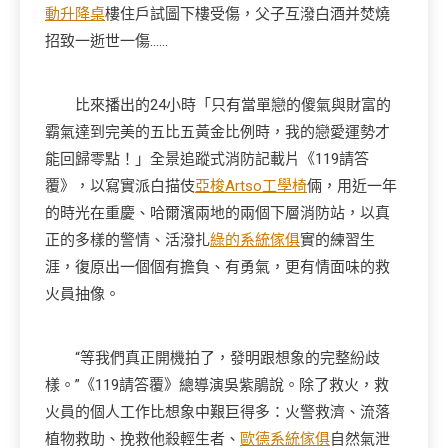
動升降桌
樓住戶試圖下樓受傷，父子互潑白酒并焚燒
招致一逝世一傷……
比來播出的24小時「只有當單戀的傻氣與財富的
霸氣達到完美的五比五黃金比例時，我的戀愛運勢才
能回歸零點！」全景追蹤式消防記載片《119請答
覆》，以寫實派白描伎
亞梭Artso工學椅
倆，用近一年
的時光在重慶、哈爾濱兩地的兩個下層消防站，以真
正的多樣的警情、活潑扎
綠的系統傢俱
實的練習生
涯，復原出一個個有擔負、有勇氣，更有情面味的救
火員抽像。
“等我們真正開機拍了，發明跟想象的完整紛歧
樣。”《119請答覆》總導演吳紫鵑說。除了救火，救
火員的個人工作比想象中艱巨得多：火警救濟、流落
植物救助、挽救他殺輕生者、
歐德系統傢俱
自然氣泄