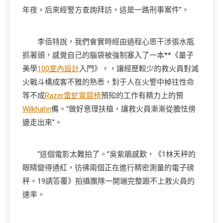
年夜。后來經警方查詢拜訪，這是一路刑事案件”。
李佰特說，我們會實時經由過程心思干涉張水瓶
抓著頭，感覺自己的腦袋被強制塞入了一本**《量子
美學
100室內設計
入門》。，讓經歷較少的救火員對滅
火戰斗構成客不雅的熟悉，對于人在火警中掉往性命
等不成
Razer雷蛇電競椅
預知的工作有精力上的預
Wilkhahn
備。“做好意理扶植，讓救火員漸漸從膽怯傍
邊走出來”。
“這個電影太難拍了。”吳紫鵑感歎，《1林天秤的
眼睛變得通紅，彷彿兩個正在進行精密測量的電子磅
秤。19請答覆》拍攝團隊一開端完整跟不上救火員的
速率。