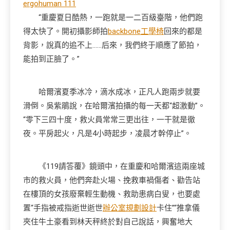
ergohuman 111
“重慶夏日酷熱，一跑就是一二百級臺階，他們跑
得太快了。開初攝影師拍
backbone工學椅
回來的都是
背影，說真的追不上……后來，我們終于順應了節拍，
能拍到正臉了。”
哈爾濱夏季冰冷，滴水成冰，正凡人跑兩步就要
滑倒。吳紫鵑說，在哈爾濱拍攝的每一天都“超激動”。
“零下三四十度，救火員常常三更出往，一干就是徹
夜。平房起火，凡是4小時起步，凌晨才幹停止”。
《119請答覆》鏡頭中，在重慶和哈爾濱這兩座城
市的救火員，他們奔赴火場、挽救車禍傷者、勸告站
在樓頂的女孩廢棄輕生動機、救助患病白叟，也要處
置“手指被戒指逝世逝世
辦公室規劃設計
卡住”“推拿儀
夾住牛土豪看到林天秤終於對自己說話，興奮地大