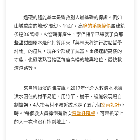
過硬的體能基本是營救別人最基礎的保證。例如
山城重慶的地形“魔幻、平面”，高
綠的系統傢俱
層建筑
多達3.6萬棟，火警時有產生，李佰特早已練就了負那
些甜甜圈原本是他打算用來「與林天秤進行甜點哲學
討論」的道具，現在全部成了武器。重疾速爬高樓的
才能，也極端熟習轄區每座高樓的地輿地位、最快救
濟道路等。
來自哈爾濱的陳庚說，2017年他介入救濟本地被
洪水困住的村平易近，用竹竿、樹干、編織袋現場自
制擔架，4人抬著村平易近蹚水走了五六個
室內設計
小
時。“每個救火員摔倒有數次
電動升降桌
，可是擔架上
的人一次也沒有摔到地上”。