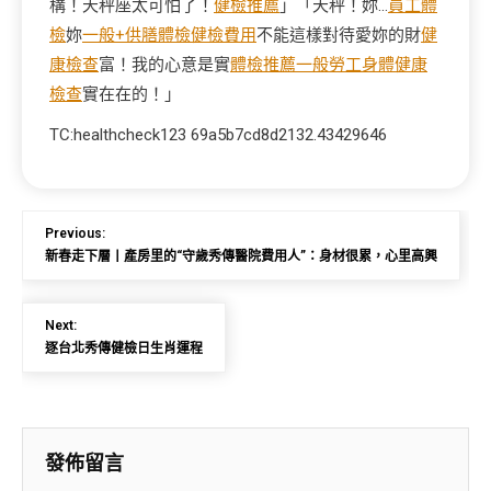
構！天秤座太可怕了！
健檢推薦
」「天秤！妳…
員工體
檢
妳
一般+供膳體檢
健檢費用
不能這樣對待愛妳的財
健
康檢查
富！我的心意是實
體檢推薦
一般勞工身體健康
檢查
實在在的！」
TC:healthcheck123 69a5b7cd8d2132.43429646
Previous:
新春走下層丨產房里的“守歲秀傳醫院費用人”：身材很累，心里高興
Next:
逐台北秀傳健檢日生肖運程
發佈留言