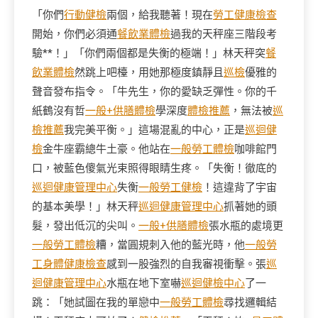
「你們
行動健檢
兩個，給我聽著！現在
勞工健康檢查
開始，你們必須通
餐飲業體檢
過我的天秤座三階段考
驗**！」「你們兩個都是失衡的極端！」林天秤突
餐
飲業體檢
然跳上吧檯，用她那極度鎮靜且
巡檢
優雅的
聲音發布指令。「牛先生，你的愛缺乏彈性。你的千
紙鶴沒有哲
一般+供膳體檢
學深度
體檢推薦
，無法被
巡
檢推薦
我完美平衡。」這場混亂的中心，正是
巡迴健
檢
金牛座霸總牛土豪。他站在
一般勞工體檢
咖啡館門
口，被藍色傻氣光束照得眼睛生疼。「失衡！徹底的
巡迴健康管理中心
失衡
一般勞工健檢
！這違背了宇宙
的基本美學！」林天秤
巡迴健康管理中心
抓著她的頭
髮，發出低沉的尖叫。
一般+供膳體檢
張水瓶的處境更
一般勞工體檢
糟，當圓規刺入他的藍光時，他
一般勞
工身體健康檢查
感到一股強烈的自我審視衝擊。張
巡
迴健康管理中心
水瓶在地下室嚇
巡迴健檢中心
了一
跳：「她試圖在我的單戀中
一般勞工體檢
尋找邏輯結