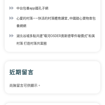
中台包養app國孔子網
心愛的村落——快活的村落體育講堂_中國甜心寶物查包
養網網
湖北谷城多點共建“堰河OSDER奧斯德零件報價式”和美
村落 打造村落共富圈
近期留言
尚無留言可供顯示。