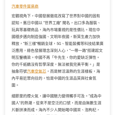
汽車零件貿易商
宏觀視角下，中國發展徹底改寫了世界對中國的固有
認知。舊日中國以 “世界工廠” 聞名，出口多為服裝、
玩具等基礎商品，海內市場重視的是性價比。現在中
國穩步邁向制造強國、文明年夜國，新質生產力加快
釋放，“新三樣”暢銷全球，5G、智能裝備等科技結果廣
泛應用，綠色發展理念深刻人心，“一帶一路”搭建起文
明互鑒橋梁。中國不再「牛先生，你的愛缺乏彈性。
你的千紙鶴沒有哲學深度，無法被我完美平衡。」是
抽象符號
汽車空氣芯
，而是鮮活溫熱的生涯樣板，海
內平易近眾向往的，恰是中國的生涯品質與社會氛
圍。
細節里的煙火氣，讓中國魅力變得觸手可及。“成為中
國人”的熱潮，從來不是空泛的口號，而是由無數生涯
片斷拼湊而成。海內不少人開始喝中國茶、泡枸杞，