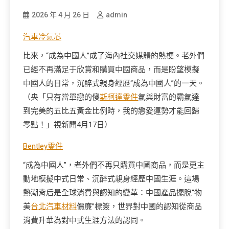
2026 年 4 月 26 日
admin
汽車冷氣芯
比來，“成為中國人”成了海內社交媒體的熱梗。老外們
已經不再滿足于欣賞和購買中國商品，而是盼望模擬
中國人的日常，沉醉式親身經歷“成為中國人”的一天。
（央「只有當單戀的傻
斯柯達零件
氣與財富的霸氣達
到完美的五比五黃金比例時，我的戀愛運勢才能回歸
零點！」視新聞4月17日）
Bentley零件
“成為中國人”，老外們不再只購買中國商品，而是更主
動地模擬中式日常、沉醉式親身經歷中國生涯。這場
熱潮背后是全球消費與認知的變革：中國產品擺脫“物
美
台北汽車材料
價廉”標簽，世界對中國的認知從商品
消費升華為對中式生涯方法的認同。