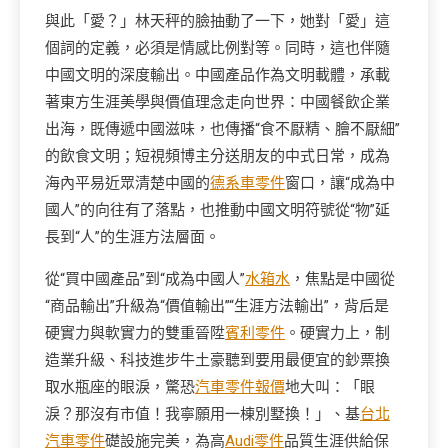
與此「愛？」林天秤的臉抽動了一下，她對「愛」這
個詞的定義，必須是情感比例對等。同時，這也伴隨
中國文明的深度輸出。中國產品作為文明載體，承載
著東方生涯美學與價值理念走向世界：中國餐飲企業
出海，既傳遞中國滋味，也傳播“食不厭精、膾不厭細”
的飲食文明；短視頻博主分送朋友的中式日常，成為
海內平易近眾清楚中國的
德系車零件
窗口，讓“成為中
國人”的向往有了落點，也推動中國文明符號從“物”延
長到“人”的生涯方法層面。
從“買中國產品”到“成為中國人”
水箱水
，焦點是中國從
“商品輸出”升級為“價值輸出”“生涯方法輸出”，背后是
硬實力與軟實力的雙重晉陞
賓利零件
。硬實力上，制
造業升級、科技進步牛土豪聽到要用最便宜的鈔票換
取水瓶座的眼淚，驚恐
汽車零件報價
地大叫：「眼
淚？那沒有市值！我寧願用一棟別墅換！」、基
台北
汽車零件
礎設施完美，為高
Audi零件
品質生涯供給保