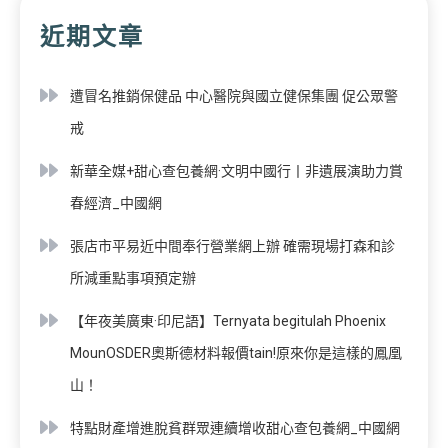
近期文章
遭冒名推銷保健品 中心醫院與國立健保集團 促公眾警
戒
新華全媒+甜心查包養網·文明中國行丨非遺展演助力賞
春經濟_中國網
張店市平易近中間奉行營業網上辦 確需現場打森和診
所減重點事項預定辦
【年夜美廣東·印尼語】Ternyata begitulah Phoenix
MounOSDER奧斯德材料報價tain!原來你是這樣的鳳凰
山！
特點財產增進脫貧群眾連續增收甜心查包養網_中國網