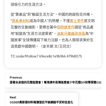
球吸引力的生涯方法。
從“賣產品”到“輸誕生活方法”，中國的跨越有目共睹。
“
德系車材料
成為中國人”的熱梗，不僅
賓士零件
是文明
互鑒的生動縮影，更標志著中
保時捷零件
國從“商品產
地”蛻變為“生涯方法提案者”，
油氣分離器改良版
為“中
國故事”全球傳播寫下無力注腳，也為人類尋求美妙生
涯貢獻中國聰明。（金羊網 文/王同文）
TC:osder9follow7 69ece8c1e9b966.47968375
Previous:
提著本身做的花燈逛燈會！粵港澳年夜灣區燈會少年花燈DIY研學探營OSDE
Next:
OSDER奧斯德材料報價習近平談網絡平安和信息化