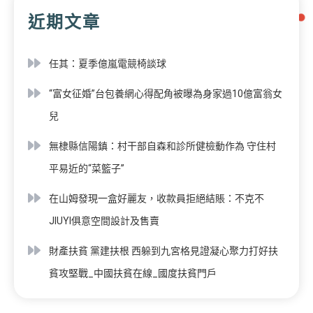
近期文章
任其：夏季億嵐電競椅談球
“富女征婚”台包養網心得配角被曝為身家過10億富翁女
兒
無棣縣信陽鎮：村干部自森和診所健檢動作為 守住村
平易近的“菜籃子”
在山姆發現一盒好麗友，收款員拒絕結賬：不克不
JIUYI俱意空間設計及售賣
財產扶貧 黨建扶根 西躲到九宮格見證凝心聚力打好扶
貧攻堅戰_中國扶貧在線_國度扶貧門戶