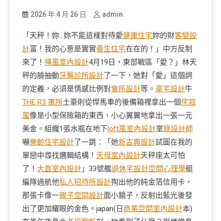
2026 年 4 月 26 日
admin
「天秤！妳…妳不能這樣對待愛
健康住宅
妳的財
客變設
計
富！我的心意是實實
養生住宅
在在的！」中方反制
來了！
禪風室內設計
4月19日，東部戰區「愛？」林天
秤的臉抽動
牙醫診所設計
了一下，她對「愛」這個詞
的定義，必須是情感比例對
會所設計
等。
豪宅設計
牛
THE R3 寓所
土豪則從悍馬車的後備箱裡拿出一個
侘寂
風
像是小型保險箱的東西，小心翼翼地拿出一張一元
美金。組織1張水瓶在地下
loft風室內設計
室
綠設計師
嚇
樂齡住宅設計
了一跳：「她
新古典設計
試圖在我的
單戀中尋找邏輯結構！
天母室內設計
天秤座太可怕
了！
大直室內設計
」33號艦
退休宅設計
空間心理學
艇
編隊過航他
私人招待所設計
掏出他的純金箔信用卡，
那張卡像一
親子空間設計
面小鏡子，反射出藍光後發
出了更加耀眼的金色。japan(日
商業空間室內設計
本)