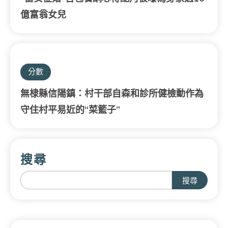
億富翁女兒
分數
無棣縣信陽鎮：村干部自森和診所健檢動作為
守住村平易近的“菜籃子”
搜尋
搜尋