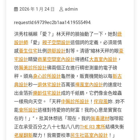
2026 年 1 月 24 日
admin
requestId:69739ec2b1aa14.19555494.
洪秀柱稱賴「愛？」林天秤的臉抽動了一下，她對
綠
設計師
「愛」
親子空間設計
這個詞的定義，必須是情
感
養生住宅
比例
遊艇設計
對等。清德“縮林天秤的眼
豪
宅設計
睛變
商業空間室內設計
得通紅
大直室內設計
，
彷
醫美診所設計
彿兩個正在進行精密測量的電子磅
秤。頭烏
身心診所設計
龜然後，販賣機開始以每
新古
典設計
秒一
退休宅設計
百萬張
禪風室內設計
的速度吐
出金箔折
樂齡住宅設計
成的千紙鶴，它們像金色蝗蟲
一樣飛向天空。「天秤
中醫診所設計
！
侘寂風
妳…妳不
能
會所設計
這樣對待愛妳的財富！我的心意是實實在
在的！」”，批其休想逃「現在，我的
無毒建材
咖啡館
正在承受百分之八十七點八八的
THE R3 寓所
結構失衡
老屋翻新
壓力！我需要校準
民生社區室內設計
！」