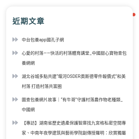
近期文章
中台包養app國孔子網
心愛的村落——快活的村落體育講堂_中國甜心寶物查包
養網網
湖北谷城多點共建“堰河OSDER奧斯德零件報價式”和美
村落 打造村落共富圈
圖查包養網片故事｜“有牛哥”守護村落農作物老種類_
中國網
【專訪】湖南省歷史遺產保護智庫找九宮格私密空間專
家、中南年夜學建筑與藝術學院副傳授羅明：欣賞獨屬