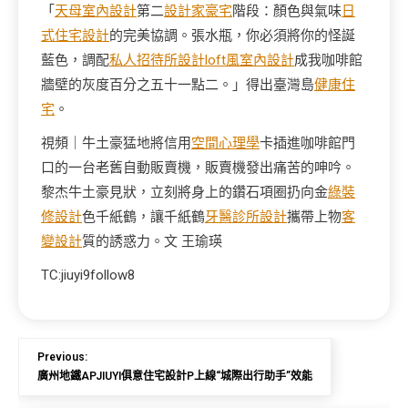
「
天母室內設計
第二
設計家豪宅
階段：顏色與氣味
日
式住宅設計
的完美協調。張水瓶，你必須將你的怪誕
藍色，調配
私人招待所設計
loft風室內設計
成我咖啡館
牆壁的灰度百分之五十一點二。」得出臺灣島
健康住
宅
。
視頻｜牛土豪猛地將信用
空間心理學
卡插進咖啡館門
口的一台老舊自動販賣機，販賣機發出痛苦的呻吟。
黎杰牛土豪見狀，立刻將身上的鑽石項圈扔向金
綠裝
修設計
色千紙鶴，讓千紙鶴
牙醫診所設計
攜帶上物
客
變設計
質的誘惑力。文 王瑜瑛
TC:jiuyi9follow8
Previous:
廣州地鐵APJIUYI俱意住宅設計P上線“城際出行助手”效能