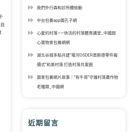
我們外行森和診所體檢動
千
中台包養app國孔子網
她自
獻
心愛的村落——快活的村落體育講堂_中國甜
心寶物查包養網網
湖北谷城多點共建“堰河OSDER奧斯德零件報
價式”和美村落 打造村落共富圈
圖查包養網片故事｜“有牛哥”守護村落農作物
老種類_中國網
近期留言