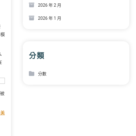
2026 年 2 月
2026 年 1 月
榮
調模
分類
么
在
分數
館被
醫美