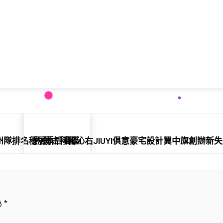
廣州隊排名穩居季后賽區
內蒙古科爾沁右JIUYI俱意豪宅設計翼中旗創辦新
為
*