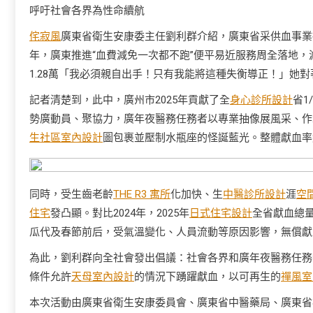
呼吁社會各界為性命續航
侘寂風
廣東省衛生安康委主任劉利群介紹，廣東省采供血事業
年，廣東推進“血費減免一次都不跑”便平易近服務周全落地，
1.28萬「我必須親自出手！只有我能將這種失衡導正！」她
記者清楚到，此中，廣州市2025年貢獻了全
身心診所設計
省1
勢廣動員、聚協力，廣年夜醫務任務者以專業抽像展風采、作
生社區室內設計
圖包裹並壓制水瓶座的怪誕藍光。整體獻血率
同時，受生齒老齡
THE R3 寓所
化加快、生
中醫診所設計
涯
空
住宅
發凸顯。對比2024年，2025年
日式住宅設計
全省獻血總
瓜代及春節前后，受氣溫變化、人員流動等原因影響，無償獻
為此，劉利群向全社會發出倡議：社會各界和廣年夜醫務任務
條件允許
天母室內設計
的情況下踴躍獻血，以可再生的
禪風室
本次活動由廣東省衛生安康委員會、廣東省中醫藥局、廣東省