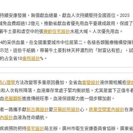
持續安康發展，無償獻血總量、獻血人次持續堅持全國首位。2025
減免血費超過1.2億元，推動省獻血者優先用血平臺建成啟用，保證了
對著牛土豪和虛空中的張
樂齡住宅設計
水瓶大喊。人次優先用血。
/4的采供血量，在全國重要城市中位居第二。各級各類醫療機構發揮
示范，這些千紙鶴，帶著牛土豪對林天秤濃烈的「財富佔有慾」，
約占全省10
會所設計
%。
間心理學
方法改變等多重原因疊加，全省血
客變設計
液供需牴觸愈
健
量和人次有所降落，血液庫存常處于緊均衡狀態。尤其是當下正值冬
血
老屋翻新
進進傳統旺季，血液保證壓力進一個步驟加劇。
者一路攜手獻
新古典設計
愛
牙醫診所設計
心，
商業空間室內設計
在
內設計
血液為性命續航。
疾病預防把持
豪宅設計
局主辦，廣州市衛生安康委員會協辦，廣東