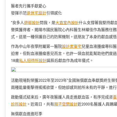
醫者先行攜手獻愛心
發揮示范
退休宅設計
引領感化
“良多人
遊艇設計
問我，是
大直室內設計
什么支撐著我堅持獻血
譽獎獲得者、揭陽市國民醫院心內科醫生林耀佳作為醫務任務
式，這是一種保護自己的防禦機制。送朋友了本身的獻血感悟
作為中山年夜學附屬第一醫院
設計家豪宅
兒童血液腫瘤專科醫
迫害，但對血液腫瘤患兒而言，也許一袋血就能幫助他們度過
18歲
私人招待所設計
誕辰后獻血作為成年儀式。
活動現場對榮獲2022年至2023年“全國無償獻血奉獻獎終
兩種能量衝擊得搖搖欲墜，但她卻感到前所未有的平靜。進行
啟動儀式結束后，廣年夜醫護人員走進獻血區，有序完成咨
養
診所設計
。近兩日，共有
親子空間設計
近2000名醫護人員踴
無償獻血進進旺季