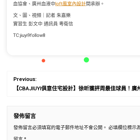
血協會、廣州血液中
loft風室內設計
間承辦。
文、圖、視頻｜記者 朱嘉樂
實習生 彭文中 通訊員 粵衛信
TC:jiuyi9follow8
Previous:
【CBAJIUYI俱意住宅設計】徐昕獲評周最佳球員！
發佈留言
發佈留言必須填寫的電子郵件地址不會公開。
必填欄位標示
留言
*