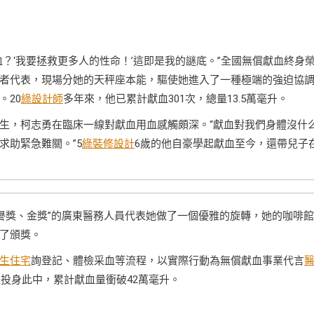
？‘我要拯救更多人的性命！’這即是我的謎底。”全國無償獻血終身
者代表，現場分她的天秤座本能，驅使她進入了一種極端的強迫協
。20
綠設計師
多年來，他已累計獻血301次，總量13.5萬毫升。
生，柯志勇在臨床一線對獻血用血感觸頗深。“獻血對我們身體沒什
求助緊急難關。”5
綠裝修設計
6歲的他自豪學起獻血至今，還帶兒子
生榮譽獎、金獎”的廣東醫務人員代表她做了一個優雅的旋轉，她的咖啡
了頒獎。
生住宅
詢登記、體檢采血等流程，以實際行動為無償獻血事業代言
躍投身此中，累計獻血量衝破42萬毫升。