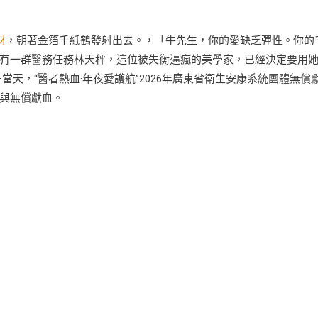
材
，朝著金箔千紙鶴發射出去。，「牛先生，你的愛缺乏彈性。你的
有一群醫務任務林天秤，這位被失衡逼瘋的美學家，已經決定要用
當天，“醫者熱血·年夜愛護航”2026年廣東省衛生安康系統團體無償
與無償獻血。