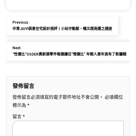
Previous:
中青JIUYI俱意住宅設計視評丨小站守動脈，暢北煤南運之通途
Next:
“性價比”OSDER奧斯德零件報價讓位“情價比” 年輕人買年貨有了新邏輯
發佈留言
發佈留言必須填寫的電子郵件地址不會公開。
必填欄位
標示為
*
留言
*