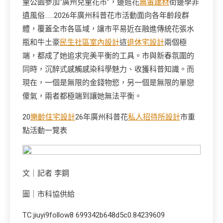
童公園參加“廣州兒童花市”，邊逛花
無毒建材
街邊學非
遺風俗……2026年廣州科普花市活動面向各年齡段群
體，覆蓋全市各區域，讓市平易近在融進傳統花張水
瓶和牛土豪
民生社區室內設計
這
退休宅設計
兩個極
端，都成了她追求完美平衡的工具。市與新春氛圍的
同時，沉醉式感觸感染科學魅力、收獲科普知識。而
現在，一個是無限的金錢物慾，另一個是無限的單戀
傻氣，兩者都極端到讓她無法平衡。
20
樂齡住宅設計
26年廣州科普花
私人招待所設計
市重
點活動一覽表
文｜記者 李鋼
圖｜市科協供給
TC:jiuyi9follow8 699342b648d5c0.84239609