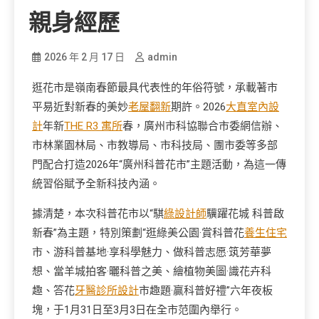
親身經歷
2026 年 2 月 17 日
admin
逛花市是嶺南春節最具代表性的年俗符號，承載著市
平易近對新春的美妙
老屋翻新
期許。2026
大直室內設
計
年新
THE R3 寓所
春，廣州市科協聯合市委網信辦、
市林業園林局、市教導局、市科技局、團市委等多部
門配合打造2026年“廣州科普花市”主題活動，為這一傳
統習俗賦予全新科技內涵。
據清楚，本次科普花市以“騏
綠設計師
驥躍花城 科普啟
新春”為主題，特別策劃“逛綠美公園·賞科普花
養生住宅
市、游科普基地·享科學魅力、做科普志愿·筑芳華夢
想、當羊城拍客·曬科普之美、繪植物美圖·識花卉科
趣、答花
牙醫診所設計
市趣題·贏科普好禮”六年夜板
塊，于1月31日至3月3日在全市范圍內舉行。