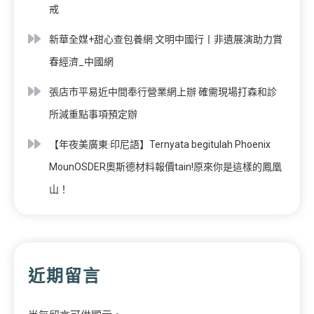
戒
新華全媒+甜心查包養網·文明中國行丨非遺展演助力賞
春經濟_中國網
張店市平易近中間奉行營業網上辦 確需現場打森和診
所減重點事項預定辦
【年夜美廣東·印尼語】Ternyata begitulah Phoenix
MounOSDER奧斯德材料報價tain!原來你是這樣的鳳凰
山！
近期留言