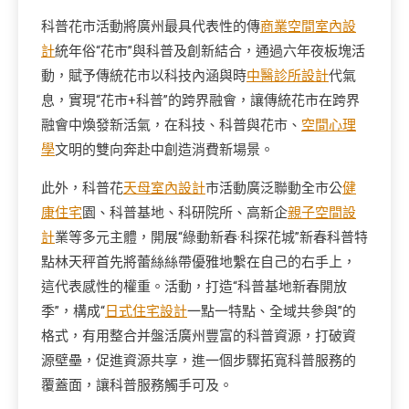
科普花市活動將廣州最具代表性的傳
商業空間室內設
計
統年俗“花市”與科普及創新結合，通過六年夜板塊活
動，賦予傳統花市以科技內涵與時
中醫診所設計
代氣
息，實現“花市+科普”的跨界融會，讓傳統花市在跨界
融會中煥發新活氣，在科技、科普與花市、
空間心理
學
文明的雙向奔赴中創造消費新場景。
此外，科普花
天母室內設計
市活動廣泛聯動全市公
健
康住宅
園、科普基地、科研院所、高新企
親子空間設
計
業等多元主體，開展“綠動新春·科探花城”新春科普特
點林天秤首先將蕾絲絲帶優雅地繫在自己的右手上，
這代表感性的權重。活動，打造“科普基地新春開放
季”，構成“
日式住宅設計
一點一特點、全域共參與”的
格式，有用整合并盤活廣州豐富的科普資源，打破資
源壁壘，促進資源共享，進一個步驟拓寬科普服務的
覆蓋面，讓科普服務觸手可及。