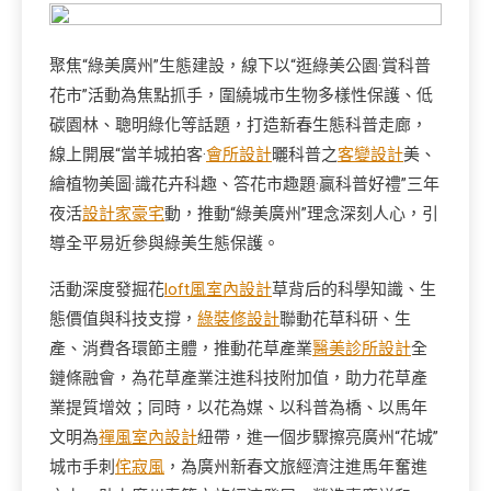
聚焦“綠美廣州”生態建設，線下以“逛綠美公園·賞科普
花市”活動為焦點抓手，圍繞城市生物多樣性保護、低
碳園林、聰明綠化等話題，打造新春生態科普走廊，
線上開展“當羊城拍客·
會所設計
曬科普之
客變設計
美、
繪植物美圖·識花卉科趣、答花市趣題·贏科普好禮”三年
夜活
設計家豪宅
動，推動“綠美廣州”理念深刻人心，引
導全平易近參與綠美生態保護。
活動深度發掘花
loft風室內設計
草背后的科學知識、生
態價值與科技支撐，
綠裝修設計
聯動花草科研、生
產、消費各環節主體，推動花草產業
醫美診所設計
全
鏈條融會，為花草產業注進科技附加值，助力花草產
業提質增效；同時，以花為媒、以科普為橋、以馬年
文明為
禪風室內設計
紐帶，進一個步驟擦亮廣州“花城”
城市手刺
侘寂風
，為廣州新春文旅經濟注進馬年奮進