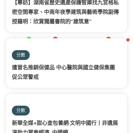
【專訪】湖南省歷史遺產保護智庫找九宮格私
密空間專家、中南年夜學建筑與藝術學院副傳
授羅明：欣賞獨屬書院的“建筑意”
分數
遭冒名推銷保健品 中心醫院與國立健保集團
促公眾警戒
分數
新華全媒+甜心查包養網·文明中國行丨非遺展
演助力賞春經濟_中國網