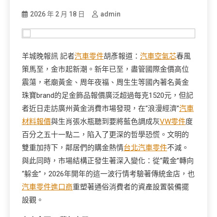
2026 年 2 月 18 日
admin
羊城晚報訊 記者
汽車零件
胡彥報道：
汽車空氣芯
春風
策馬至，金市起新潮。新年已至，盡管國際金價高位
震蕩，老廟黃金、周年夜福、周生生等國內著名黃金
珠寶brand的足金飾品報價廣泛超過每克1520元，但記
者近日走訪廣州黃金消費市場發現，在“浪漫經濟”
汽車
材料報價
與生肖張水瓶聽到要將藍色調成灰
VW零件
度
百分之五十一點二，陷入了更深的哲學恐慌。文明的
雙重加持下，鄰居們的購金熱情
台北汽車零件
不減。
與此同時，市場結構正發生著深入變化：從“戴金”轉向
“躲金”，2026年開年的這一波行情考驗著傳統金店，也
汽車零件進口商
重塑著通俗消費者的資產設置裝備擺
設觀。