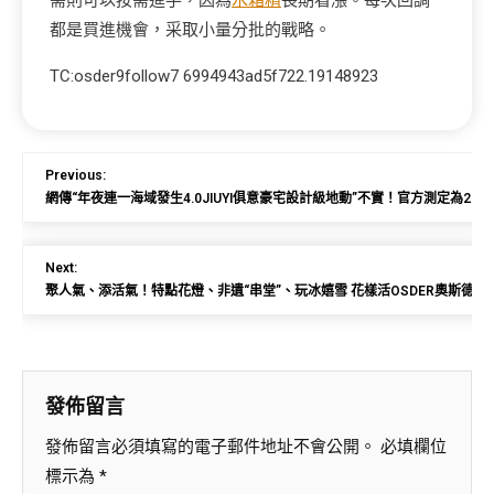
需則可以按需進手，因為
水箱精
長期看漲。每次回調
都是買進機會，采取小量分批的戰略。
TC:osder9follow7 6994943ad5f722.19148923
Previous:
網傳“年夜連一海域發生4.0JIUYI俱意豪宅設計級地動”不實！官方測定為2.9
Next:
聚人氣、添活氣！特點花燈、非遺“串堂”、玩冰嬉雪 花樣活OSDER奧斯德
發佈留言
發佈留言必須填寫的電子郵件地址不會公開。
必填欄位
標示為
*