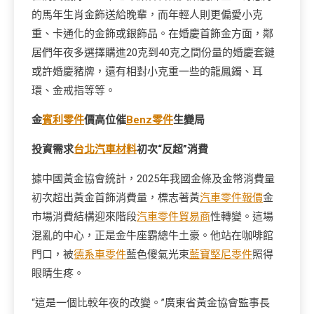
的馬年生肖金飾送給晚輩，而年輕人則更偏愛小克
重、卡通化的金飾或銀飾品。在婚慶首飾金方面，鄰
居們年夜多選擇購進20克到40克之間份量的婚慶套鏈
或許婚慶豬牌，還有相對小克重一些的龍鳳鐲、耳
環、金戒指等等。
金
賓利零件
價高位催
Benz零件
生變局
投資需求
台北汽車材料
初次“反超”消費
據中國黃金協會統計，2025年我國金條及金幣消費量
初次超出黃金首飾消費量，標志著黃
汽車零件報價
金
市場消費結構迎來階段
汽車零件貿易商
性轉變。這場
混亂的中心，正是金牛座霸總牛土豪。他站在咖啡館
門口，被
德系車零件
藍色傻氣光束
藍寶堅尼零件
照得
眼睛生疼。
“這是一個比較年夜的改變。”廣東省黃金協會監事長