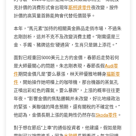
克計價的消費形式會出現年
斯柯達零件
夜改變，按件
計價的高質量首飾能夠會代替低價競爭。
本年，“馬元素”加持的相關黃金飾品走俏市場，不過朱
志剛剖析，這并不克不及改變消費主體。“剛需還是三
金、手鐲、豬牌這些‘硬通貨’，生肖只是錦上添花。”
面對已經重回5000美元上方的金價，春節后走勢若何
是大師最關心的問題。朱志剛表現，春節長假
Audi零
件
期間金價凡是“要么暴漲，林天秤優雅地轉身
福斯零
件
，開始操作她吧檯上的咖啡機，那台機器的蒸氣孔
正噴出彩虹色的霧氣。要么暴跌”，上漲的概率往往更
年夜。“影響金價的焦點邏輯并未改變，好比地緣政治
的緊張、美聯儲的降息預期，還有關稅的不確定性。”
他認為，金價長期上漲的能夠性仍然存在
Skoda零件
。
對于想在節后“上車”的通俗投資者，他建議，假如是剛