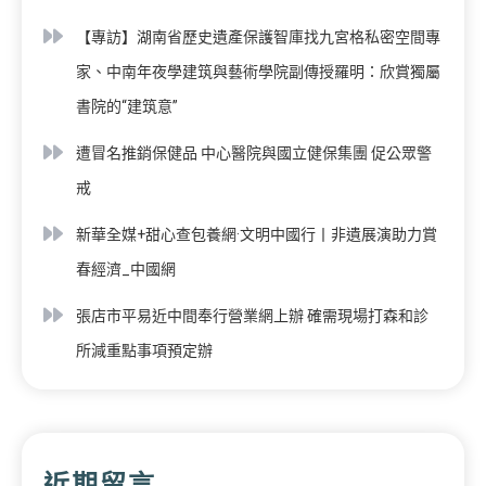
【專訪】湖南省歷史遺產保護智庫找九宮格私密空間專
家、中南年夜學建筑與藝術學院副傳授羅明：欣賞獨屬
書院的“建筑意”
遭冒名推銷保健品 中心醫院與國立健保集團 促公眾警
戒
新華全媒+甜心查包養網·文明中國行丨非遺展演助力賞
春經濟_中國網
張店市平易近中間奉行營業網上辦 確需現場打森和診
所減重點事項預定辦
近期留言