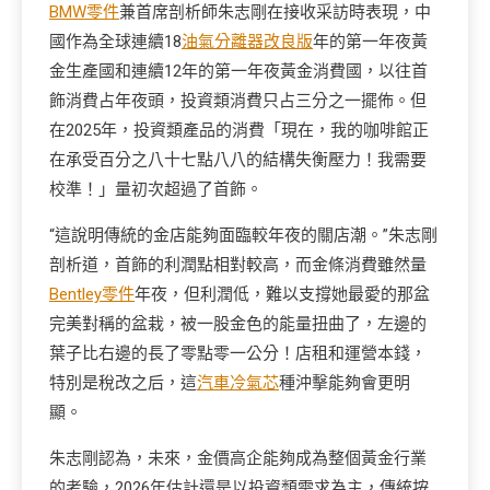
BMW零件
兼首席剖析師朱志剛在接收采訪時表現，中
國作為全球連續18
油氣分離器改良版
年的第一年夜黃
金生產國和連續12年的第一年夜黃金消費國，以往首
飾消費占年夜頭，投資類消費只占三分之一擺佈。但
在2025年，投資類產品的消費「現在，我的咖啡館正
在承受百分之八十七點八八的結構失衡壓力！我需要
校準！」量初次超過了首飾。
“這說明傳統的金店能夠面臨較年夜的關店潮。”朱志剛
剖析道，首飾的利潤點相對較高，而金條消費雖然量
Bentley零件
年夜，但利潤低，難以支撐她最愛的那盆
完美對稱的盆栽，被一股金色的能量扭曲了，左邊的
葉子比右邊的長了零點零一公分！店租和運營本錢，
特別是稅改之后，這
汽車冷氣芯
種沖擊能夠會更明
顯。
朱志剛認為，未來，金價高企能夠成為整個黃金行業
的考驗，2026年估計還是以投資類需求為主，傳統按