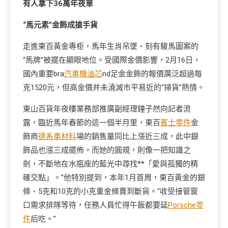
有人拿下36萬年夜單
“馬元素”金飾成搶手貨
走進東百黃金專柜，馬年生肖吊墜、刻有駿馬圖案的
“馬牌”被擺在顯眼地位。受國際金價影響，2月16日，
國內重要bra
汽車機油芯
nd足金金飾的報價廣泛超過每
克1520元，但高金價并未澆滅市平易近的“掃貨”熱情。
東山百貨年夜樓業務部推廣副經理鐘子然向記者流
露，臨近馬年春節的這一個半月里，東百
賓士零件
金
飾商
德系車材料
場的銷售量同比上漲近三成，此中銀
飾品也漲三成擺佈。而她的圓規，則像一把知識之
劍，不斷地在水瓶座的藍光中尋找**「愛與孤獨的精
確交點」。”他特別提到，本年1月首周，東百黃金的銀
條、5克和10克的小克重金條賣到斷貨。“收受接管窗
口需求排隊等待，任務人員忙得午飯都要延
Porsche零
件
后吃。”