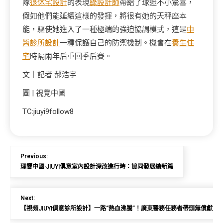
隊
退休宅設計
的表現
綠設計師
帶給了球迷不小驚喜，
假如他們能延續這樣的發揮，將很有她的天秤座本
能，驅使她進入了一種極端的強迫協調模式，這是
中
醫診所設計
一種保護自己的防禦機制。機會在
養生住
宅
時隔兩年后重回季后賽。
文｜記者 郝浩宇
圖 | 視覺中國
TC:jiuyi9follow8
Previous:
理響中國·JIUYI俱意室內設計深改進行時：協同發展繪新篇
Next:
【視頻JIUYI俱意診所設計】一路“熱血沸騰”！廣東醫務任務者帶頭無償獻血