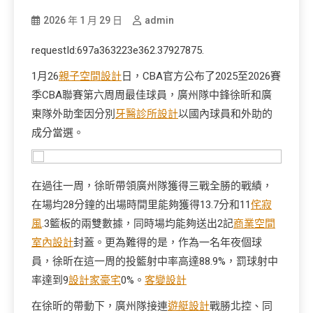
2026 年 1 月 29 日
admin
requestId:697a363223e362.37927875.
1月26
親子空間設計
日，CBA官方公布了2025至2026賽
季CBA聯賽第六周周最佳球員，廣州隊中鋒徐昕和廣
東隊外助奎因分別
牙醫診所設計
以國內球員和外助的
成分當選。
在過往一周，徐昕帶領廣州隊獲得三戰全勝的戰績，
在場均28分鐘的出場時間里能夠獲得13.7分和11
侘寂
風
.3籃板的兩雙數據，同時場均能夠送出2記
商業空間
室內設計
封蓋。更為難得的是，作為一名年夜個球
員，徐昕在這一周的投籃射中率高達88.9%，罰球射中
率達到9
設計家豪宅
0%。
客變設計
在徐昕的帶動下，廣州隊接連
遊艇設計
戰勝北控、同