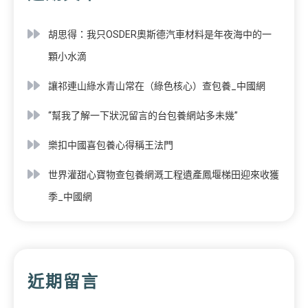
胡思得：我只OSDER奧斯德汽車材料是年夜海中的一
顆小水滴
讓祁連山綠水青山常在（綠色核心）查包養_中國網
“幫我了解一下狀況留言的台包養網站多未幾”
樂扣中國喜包養心得稱王法門
世界灌甜心寶物查包養網溉工程遺產鳳堰梯田迎來收獲
季_中國網
近期留言