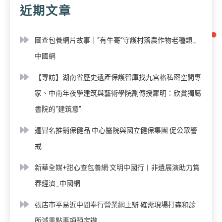
近期文章
圖查包養網片故事｜“有牛哥”守護村落農作物老種類_
中國網
【專訪】湖南省歷史遺產保護智庫找九宮格私密空間專
家、中南年夜學建筑與藝術學院副傳授羅明：欣賞獨屬
書院的“建筑意”
遭冒名推銷保健品 中心醫院與國立健保集團 促公眾警
戒
新華全媒+甜心查包養網·文明中國行丨非遺展演助力賞
春經濟_中國網
張店市平易近中間奉行營業網上辦 確需現場打森和診
所減重點事項預定辦