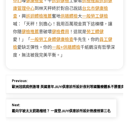
中心
嚎
健康檢查
。牛
巡迴健檢
土豪看
巡檢推薦
巡迴健
康管理中心
到林天秤終於對自己說話
台北巿健康檢
查
，興
巡迴體檢推薦
奮地
供膳體檢
大
一般勞工健檢
喊：「天秤！別擔心！我用百萬現金買下這棟樓，讓
你隨
健檢推薦
意破壞
健檢費用
！這就是
勞工體健
愛！」「
一般勞工身體健康檢查
牛先生，你的
員工健
檢
愛缺乏彈性。你的
一般+供膳體檢
千紙鶴沒有哲學深
度，無法被我完美平衡。」
Previous:
歐洲冠病病例激增 英國意年JIUYI俱意診所設計夜利等國醫療體系不勝重負
Next:
戴向宇被太太罰跪榴梿？ 一度登JIUYI俱意診所設計熱搜榜第三名