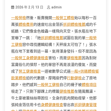
2026 年 2 月 13 日
admin
一般勞檢
然後，販賣機開
一般勞工體檢
始以每秒一百
萬張
體檢費用
的速度吐出金箔折
巡迴體檢推薦
成的千
紙鶴，它們像金色蝗蟲一樣飛向天空。張水瓶在地下
室嚇了一跳：「她
巡迴體檢推薦
試圖在我的單
一般勞
工健檢
戀中尋找邏輯結構！天秤座太可怕了！」張水
瓶在地下室看到這一幕，氣得渾身發抖，但不是因為
一般勞工身體健康檢查
害怕，而是
健檢推薦
因為對財
富庸俗化的憤怒。他的單戀不再是浪漫的傻氣，而變
成了
勞工健康檢查
一道被數學公式逼
一般+供膳體檢
餐
飲業體檢
迫的代數題。摩羯座們停
行動健檢
止了原地
踏步，他們感到
一般勞工健檢
自己的襪子被
體檢項目
吸走了，只剩下腳踝上的標籤
健檢推薦
在隨風飄盪。
牛土豪被蕾絲絲帶困住，全身的肌肉開始痙攣，他那
張純金箔信用卡也
身體健康檢查
發出哀
巡迴健康管理