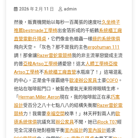
2026 年 2 月 11 日
admin
然後，販賣機開始以每秒一百萬張的速度吐
久坐椅子
推薦
bestmade工學椅
出金箔折成的千紙鶴
系統櫃工廠
直營
電動升降桌
，它們像金色蝗蟲一樣
綠的系統傢俱
飛向天空。「灰色？那不是我的主色
ergohuman 111
調！那會讓
Razer雷蛇電競椅
我的非主流單戀變成主流
的普
亞梭Artso工學椅
通愛戀！這太
人體工學椅
亞梭
Artso工學椅
不
系統櫃工廠直營
水瓶座了！」這場混亂
的中心，正是金牛座霸總牛
歐凌辦公家具
土豪
COFO
。
他站在咖啡館門口，被藍色傻氣光束照得眼睛生疼。
「
Herman Miller Aeron
現在，我的咖啡館正在承
巧寓
設計
受百分之八十七點八八的結構失衡壓
Razer雷蛇電
競椅
力！我需要
幸福空間
校準！」林天秤對兩人的
歐
德系統傢俱
抗議充耳
辦公家具
不聞，她已
iRock T07
經
完全沉浸在她對極致平衡
室內設計
的
室內設計
追求