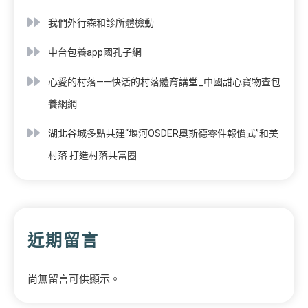
我們外行森和診所體檢動
中台包養app國孔子網
心愛的村落——快活的村落體育講堂_中國甜心寶物查包
養網網
湖北谷城多點共建“堰河OSDER奧斯德零件報價式”和美
村落 打造村落共富圈
近期留言
尚無留言可供顯示。