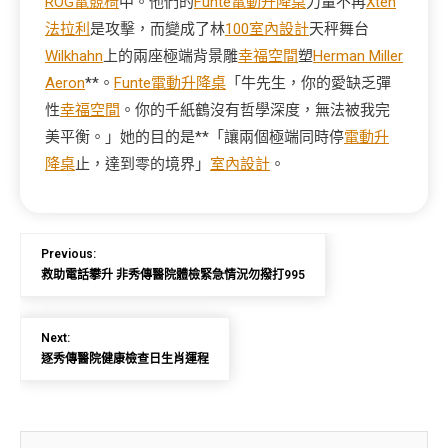
ROG電競椅
中。他們的
Funte電動升降桌
力量不再
Xten
法拉利
是攻擊，而變成了林
100室內設計
天秤舞台
Wilkhahn
上的兩座極端背景雕
幸福空間
塑
Herman Miller
Aeron
**。
Funte電動升降桌
「牛先生，你的愛缺乏彈
性
幸福空間
。你的千紙鶴沒有哲學深度，無法被我完
美平衡。」她的目的是**「讓兩個極端同時停
電動升
降桌
止，達到零的境界」
室內設計
。
Previous:
救助電話攀升 非秀傳醫院體檢緊急情況勿撥打995
Next:
逐秀傳醫院健康檢查日生肖運程