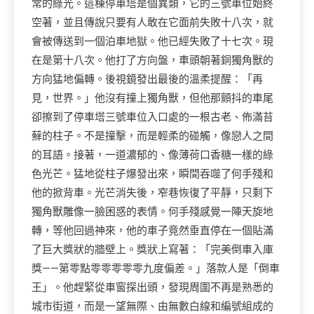
常的綠光。這棟停車塔是個異類，它的三號車位始終
空著，並且傳說只要有人敢在它面前失敗十八次，就
會被傳送到一個泊車地獄。他已經失敗了十七次。現
在是第十八次。他打了方向盤，車頭朝著銅獨角獸的
方向猛地偏轉。後視鏡發出最後的溫柔提醒：「再
見，世界。」他沒有撞上獨角獸，但他那顫抖的車尾
卻擦到了停車塔三號車位入口處的一根古老、佈滿苔
蘚的柱子。不是撞擊，而是輕柔的碰觸，像戀人之間
的耳語。接著，一道濃郁的、像薄荷口香糖一樣的綠
色光芒。猛地從柱子爆發出來，瞬間吞噬了何手殘和
他的掀背車。光芒消失後，窄巷恢復了平靜，只剩下
獨角獸雕像一臉困惑的表情。何手殘感覺一陣天旋地
轉，等他回過神來，他的車子竟然垂直停在一個貼滿
了巨大獎狀的牆壁上。獎狀上寫著：「完美倒車入庫
獎——第零點零零零零零九度偏差。」落款人是「倒車
王」。他趕緊從車窗探出頭，發現周圍不再是熟悉的
城市街道，而是一望無際、由無數白線和編號組成的