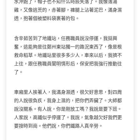
水沖跑了，帽子也不知什么時辰失落了。我像落湯
雞，又像逃荒的，赤著腳，褲腿上沾著泥巴，滿身濕
透，抱著個被塑料袋裹著的包。
含辛茹苦到了地鐵站，任務職員說沒停運，我挺興
奮，這能夠是往鄭州東站獨一的路況東西了，像是根
救命稻草。地鐵站里很多多少人，車來以后，我擠不
上往，跟任務職員闡明情形后，保安把我強行推動往
了。
車廂里人挨著人，我滿身濕透，很欠好意思，對四周
的人說很負疚，我身上濕的，把你們弄臟了。大師都
說沒關系。有人說，你是剛放工嗎？我說是要下班。
人家說，高鐵似乎停運了。我說，氣象越欠好我們更
要按時到崗。他們說，你們鐵路人真辛勞。