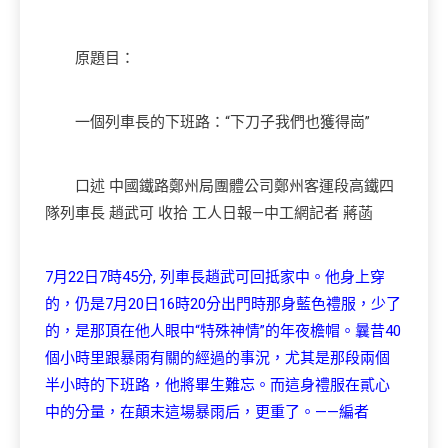
原題目：
一個列車長的下班路：“下刀子我們也獲得崗”
口述 中國鐵路鄭州局團體公司鄭州客運段高鐵四
隊列車長 趙武可 收拾 工人日報—中工網記者 蔣菡
7月22日7時45分, 列車長趙武可回抵家中。他身上穿
的，仍是7月20日16時20分出門時那身藍色禮服，少了
的，是那頂在他人眼中“特殊神情”的年夜檐帽。曩昔40
個小時里跟暴雨有關的經過的事況，尤其是那段兩個
半小時的下班路，他將畢生難忘。而這身禮服在貳心
中的分量，在顛末這場暴雨后，更重了。——編者