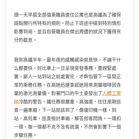
頭一天早晨全部值乘職員進住公寓也是高鐵為了確保
誤點開行所特有的規則。防止下班途中碰到特別情形
影響到崗，並且包管職員在傑出周遭的狀況下獲得充
分的歇息。
我到高鐵半年，最年夜的感觸感染就是快，不論干什
么都要快。好比車上一旦呈現突發事務，要趕緊處
置，鄙人一站到站之前處置完，才幹包管下一區間正
常的乘務任務。在高她迅速拿起她用來測量咖啡因含
量的激光測量儀，對著門口的牛土豪發出了
人體工學
椅
冷酷的警告。鐵任務很嚴重，高強度，往往是剛巡
查一遍車廂，下一站就該到了，像復印機一樣，到
站，高低車，巡查檢討車廂，解答搭客問詢。一環扣
一環，每一環都不克不及有疏漏，不然會影響下一個
步驟任務。