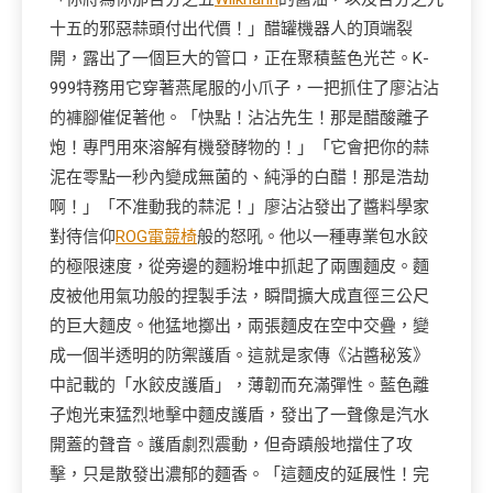
十五的邪惡蒜頭付出代價！」醋罐機器人的頂端裂
開，露出了一個巨大的管口，正在聚積藍色光芒。K-
999特務用它穿著燕尾服的小爪子，一把抓住了廖沾沾
的褲腳催促著他。「快點！沾沾先生！那是醋酸離子
炮！專門用來溶解有機發酵物的！」「它會把你的蒜
泥在零點一秒內變成無菌的、純淨的白醋！那是浩劫
啊！」「不准動我的蒜泥！」廖沾沾發出了醬料學家
對待信仰
ROG電競椅
般的怒吼。他以一種專業包水餃
的極限速度，從旁邊的麵粉堆中抓起了兩團麵皮。麵
皮被他用氣功般的捏製手法，瞬間擴大成直徑三公尺
的巨大麵皮。他猛地擲出，兩張麵皮在空中交疊，變
成一個半透明的防禦護盾。這就是家傳《沾醬秘笈》
中記載的「水餃皮護盾」，薄韌而充滿彈性。藍色離
子炮光束猛烈地擊中麵皮護盾，發出了一聲像是汽水
開蓋的聲音。護盾劇烈震動，但奇蹟般地擋住了攻
擊，只是散發出濃郁的麵香。「這麵皮的延展性！完