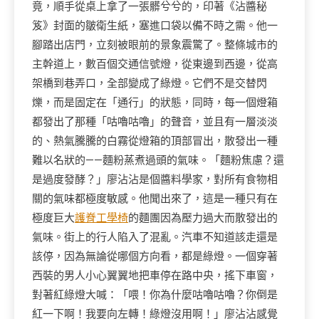
竟，順手從桌上拿了一張髒兮兮的，印著《沾醬秘
笈》封面的皺衛生紙，塞進口袋以備不時之需。他一
腳踏出店門，立刻被眼前的景象震驚了。整條城市的
主幹道上，數百個交通信號燈，從東邊到西邊，從高
架橋到巷弄口，全部變成了綠燈。它們不是交替閃
爍，而是固定在「通行」的狀態，同時，每一個燈箱
都發出了那種「咕嚕咕嚕」的聲音，並且有一層淡淡
的、熱氣騰騰的白霧從燈箱的頂部冒出，散發出一種
難以名狀的——麵粉蒸煮過頭的氣味。「麵粉焦慮？還
是過度發酵？」廖沾沾是個醬料學家，對所有食物相
關的氣味都極度敏感。他聞出來了，這是一種只有在
極度巨大
護脊工學椅
的麵團因為壓力過大而散發出的
氣味。街上的行人陷入了混亂。汽車不知道該走還是
該停，因為無論從哪個方向看，都是綠燈。一個穿著
西裝的男人小心翼翼地把車停在路中央，搖下車窗，
對著紅綠燈大喊：「喂！你為什麼咕嚕咕嚕？你倒是
紅一下啊！我要向左轉！綠燈沒用啊！」廖沾沾感覺