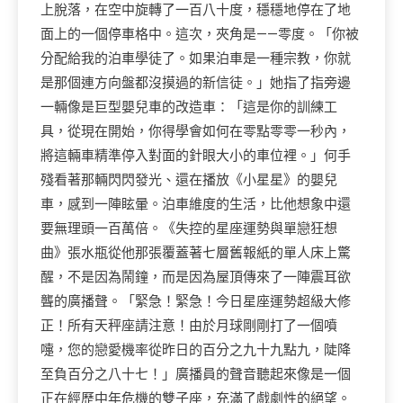
上脫落，在空中旋轉了一百八十度，穩穩地停在了地
面上的一個停車格中。這次，夾角是——零度。「你被
分配給我的泊車學徒了。如果泊車是一種宗教，你就
是那個連方向盤都沒摸過的新信徒。」她指了指旁邊
一輛像是巨型嬰兒車的改造車：「這是你的訓練工
具，從現在開始，你得學會如何在零點零零一秒內，
將這輛車精準停入對面的針眼大小的車位裡。」何手
殘看著那輛閃閃發光、還在播放《小星星》的嬰兒
車，感到一陣眩暈。泊車維度的生活，比他想象中還
要無理頭一百萬倍。《失控的星座運勢與單戀狂想
曲》張水瓶從他那張覆蓋著七層舊報紙的單人床上驚
醒，不是因為鬧鐘，而是因為屋頂傳來了一陣震耳欲
聾的廣播聲。「緊急！緊急！今日星座運勢超級大修
正！所有天秤座請注意！由於月球剛剛打了一個噴
嚏，您的戀愛機率從昨日的百分之九十九點九，陡降
至負百分之八十七！」廣播員的聲音聽起來像是一個
正在經歷中年危機的雙子座，充滿了戲劇性的絕望。