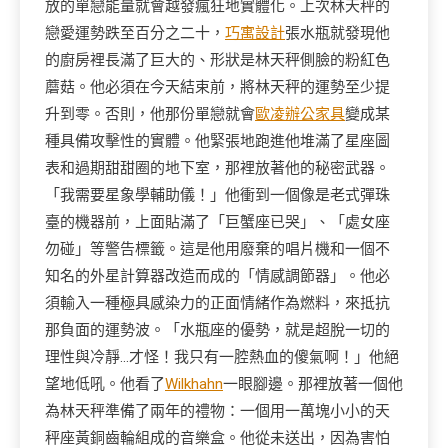
放的單戀能量就會越發瘋狂地實體化。上次林天秤的
戀愛運勢跌至百分之二十，
巧寓設計
張水瓶就發現他
的廚房裡長滿了巨大的、形狀是林天秤側臉的粉紅色
蘑菇。他必須在今天結束前，將林天秤的運勢至少提
升到零。否則，他那份單戀就會
歐凌辦公家具
變成某
種具備攻擊性的實體。他緊張地跑進他堆滿了星座圖
表和過期甜甜圈的地下室，那裡放著他的秘密武器。
「我需要星象學輔助儀！」他衝到一個像是老式彈珠
臺的機器前，上面貼滿了「巨蟹座已哭」、「處女座
勿碰」等警告標籤。這是他用廢棄的唱片機和一個不
知名的外星計算器改造而成的「情感調節器」。他必
須輸入一種極具感染力的正面情緒作為燃料，來抵抗
那負面的運勢波。「水瓶座的優勢，就是超脫一切的
理性與冷靜…才怪！我只有一腔熱血的傻氣啊！」他絕
望地低吼。他看了
Wilkhahn
一眼腳邊。那裡放著一個他
為林天秤準備了兩年的禮物：一個用一萬塊小小的天
秤座黃銅齒輪組成的音樂盒。他從未送出，因為害怕