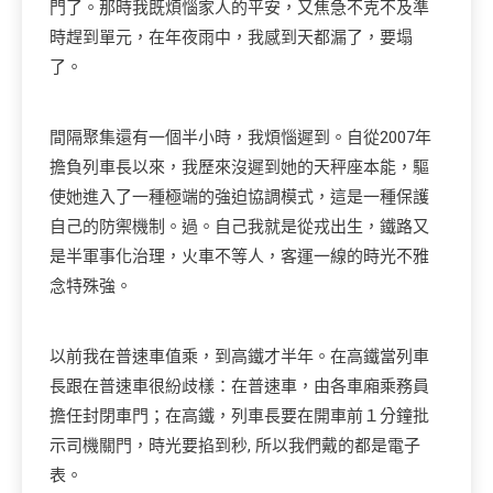
門了。那時我既煩惱家人的平安，又焦急不克不及準
時趕到單元，在年夜雨中，我感到天都漏了，要塌
了。
間隔聚集還有一個半小時，我煩惱遲到。自從2007年
擔負列車長以來，我歷來沒遲到她的天秤座本能，驅
使她進入了一種極端的強迫協調模式，這是一種保護
自己的防禦機制。過。自己我就是從戎出生，鐵路又
是半軍事化治理，火車不等人，客運一線的時光不雅
念特殊強。
以前我在普速車值乘，到高鐵才半年。在高鐵當列車
長跟在普速車很紛歧樣：在普速車，由各車廂乘務員
擔任封閉車門；在高鐵，列車長要在開車前１分鐘批
示司機關門，時光要掐到秒, 所以我們戴的都是電子
表。