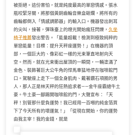
被拒絕。這份害怕，就是純度最高的單戀情感。張水
瓶咬緊牙關，將那個黃銅齒輪音樂盒砸爛，將所有的
齒輪都倒入「情感調節器」的輸入口。機器發出刺耳
的尖叫，接著，彈珠臺上的燈光開始瘋狂閃爍，
久坐
椅子推薦
發出警告。「能量超載！檢測到極致純粹的
單戀能量！目標：提升天秤座運勢！」在機器的頂
部，一個巨大的、像彩虹一樣的光束筆直地射向天
空。然而，就在光束衝出屋頂的一瞬間，一輛塗滿了
金色、裝飾著巨大公牛角的悍馬車猛地停在咖啡館門
口。駕駛座上走下一個全身肌肉、戴著鑽石項圈的男
人，那人正是林天秤的狂熱追求者——金牛座霸總牛土
豪。牛土豪一腳踢開咖啡館的門，大聲宣布：「天
秤！別管那什麼負運勢！我已經用一百噸的純金箔買
下了今天所有的壞運氣！」「從現在開始，你的運勢
由我主宰！我的金錢，就是