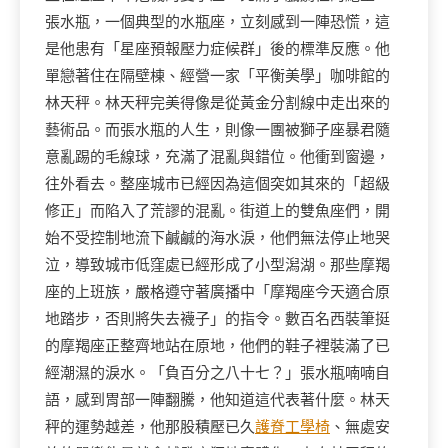
張水瓶，一個典型的水瓶座，立刻感到一陣恐慌，這
是他患有「星座預報壓力症候群」後的標準反應。他
單戀著住在隔壁棟、經營一家「平衡美學」咖啡館的
林天秤。林天秤完美得像是從黃金分割線中走出來的
藝術品。而張水瓶的人生，則像一團被獅子座暴君隨
意亂踢的毛線球，充滿了混亂與錯位。他衝到窗邊，
往外看去。整座城市已經因為這個突如其來的「超級
修正」而陷入了荒謬的混亂。街道上的雙魚座們，開
始不受控制地流下鹹鹹的海水淚，他們無法停止地哭
泣，導致城市低窪處已經形成了小型潟湖。那些摩羯
座的上班族，嚴格遵守著廣播中「摩羯座今天適合原
地踏步，否則將失去襪子」的指令。數百名西裝筆挺
的摩羯座正整齊地站在原地，他們的鞋子裡裝滿了已
經潮濕的淚水。「負百分之八十七？」張水瓶喃喃自
語，感到胃部一陣翻騰，他知道這代表著什麼。林天
秤的運勢越差，他那股積壓已久
護脊工學椅
、無處安