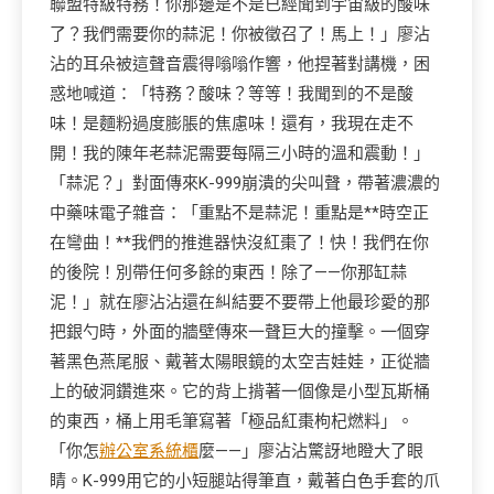
聯盟特級特務！你那邊是不是已經聞到宇宙級的酸味
了？我們需要你的蒜泥！你被徵召了！馬上！」廖沾
沾的耳朵被這聲音震得嗡嗡作響，他捏著對講機，困
惑地喊道：「特務？酸味？等等！我聞到的不是酸
味！是麵粉過度膨脹的焦慮味！還有，我現在走不
開！我的陳年老蒜泥需要每隔三小時的溫和震動！」
「蒜泥？」對面傳來K-999崩潰的尖叫聲，帶著濃濃的
中藥味電子雜音：「重點不是蒜泥！重點是**時空正
在彎曲！**我們的推進器快沒紅棗了！快！我們在你
的後院！別帶任何多餘的東西！除了——你那缸蒜
泥！」就在廖沾沾還在糾結要不要帶上他最珍愛的那
把銀勺時，外面的牆壁傳來一聲巨大的撞擊。一個穿
著黑色燕尾服、戴著太陽眼鏡的太空吉娃娃，正從牆
上的破洞鑽進來。它的背上揹著一個像是小型瓦斯桶
的東西，桶上用毛筆寫著「極品紅棗枸杞燃料」。
「你怎
辦公室系統櫃
麼——」廖沾沾驚訝地瞪大了眼
睛。K-999用它的小短腿站得筆直，戴著白色手套的爪