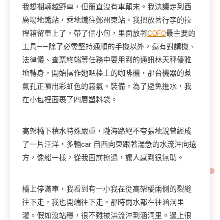
我想攔輛越野車，但簡直沒有車顛末。我決議走到西
廣場地鐵站，乘地鐵往鄭州東站。我把放著行李的拉
桿箱留車上了，帶了個小包，里面放著
COFO
最主要的
工具——除了必需堅持通順的手機以外，還有對講機、
法律儀、查票終端等任務中要用到的通訊林天秤優雅
地轉身，開始操作她吧檯上的咖啡機，那台機器的蒸
氣孔正噴出彩虹色的霧氣。裝備。為了避免進水，我
在小包裡面裹了四層塑料袋。
高架橋下積水特殊嚴重，隴海路絕不夸張地說曾經成
了一片汪洋，多輛car 自西向東跟著湍急的水流沖向遠
方，像船一樣，從我面前擦過，讓人感到很無助。
橋上停滿車，我看到有一小我在從高架橋兩側的裂縫
往下走，我也開端往下走。那時雨水都在往涵洞里
灌。假如沒站穩，很不難被洪流沖到涵洞里。邊上很