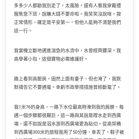
多多少人都勸我別走了，太風險。還有人看我穿戴禮
服焦急下班，說賺大錢不要命啦。我笑笑沒說啥。按
正常情形，確定是平安第一，但他人能夠不清楚我們
這一行。
我當機立斷地邁進湍急的水流中，水曾經齊腰深。我
高舉著小包，這個寶物必需維護好。
路上看到高壓房，固然上面有臺子，但也淹了，我默
默禱告它不要通電。幸虧市政舉措措施曾經斷電了。
我1米76的身高，一路下水位最高時淹到我的肩膀，每
邁一個步驟都很艱巨，這一路與其說是蹚水走到西廣
場，還不如說是泅水游到西廣場更為貼切。從高架橋
到西廣場300米的旅程我用了50分鐘，傘丟了，鞋子被