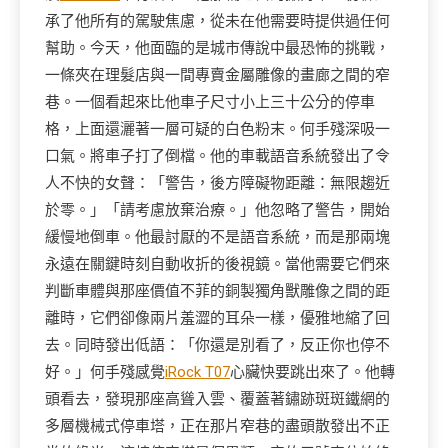
承了他所有的駕駛焦慮，從未在他需要時提供過任何
幫助。今天，他面臨的是城市傳說中最恐怖的挑戰，
一條夾在理髮店與一間專賣金屬雕像的畫廊之間的窄
巷。一個看起來比他車子尺寸小上三十公分的停車
格，上面還灑著一層可疑的白色粉末。何手殘深吸一
口氣。將車子打了倒檔。他的車載語音系統發出了令
人不快的女聲：「警告，後方障礙物距離：無限趨近
於零。」「請考慮放棄治療。」他忽略了警告，開始
緩慢地倒車。他最討厭的不是語音系統，而是那兩塊
永遠在關鍵時刻自動收折的後視鏡。當他需要它們來
判斷車體與那座價值不菲的銅製獨角獸雕像之間的距
離時，它們卻像兩片羞澀的耳朵一樣，優雅地縮了回
去。同時發出低語：「你還是別看了，反正你也停不
好。」何手殘感覺
iRock T07
心臟快要跳出來了。他轉
頭看去，發現那座高聳入雲、覆蓋著鏽跡斑斑鐵網的
多層機械式停車塔，正在那片窄巷的盡頭散發出不正