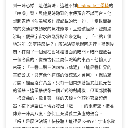
到一陣心悸。這種氣味，這種不祥
bestmade工學椅
的
「咕嚕」聲，與他兒時聽到的家傳預言不謀而合。他
想起家傳《沾醬秘笈》裡記載的第一句：「當世間萬
物的交通都被麵皮的氣味籠罩，且燈號恒綠、聲如湯
沸時，便是宇宙水餃臨界點到來之時。」「七點五個
地球年…怎麼這麼快？」廖沾沾猛地衝回店裡，衝到後
廚，打開了一個藏在舊冰櫃後面的暗門。暗門裡放著
一個老舊的、像是古代金屬保險箱的東西。他輸入了
密碼：「一醬二醋三油四辣五蒜泥」（這是醬料界的
基礎公式，只有像他這樣的傳統派才會用）。保險箱
打開，裡面沒有黃金，只有一個閃爍著詭異紅色光芒
的儀器。這儀器很像一個老式的對講機，但頂部插著
一根彎曲的、像韭菜一樣的天線。他顫抖著拿起儀
器，按下通話鈕。儀器發出「滋——」的電流聲，接著
傳來一陣高八度、急促且充滿養生焦慮的聲音。
「喂！是廖沾沾嗎！快接聽！這裡是 K-999！宇宙水餃