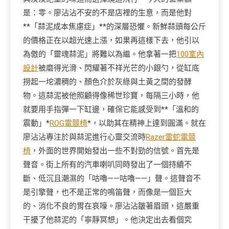
是：零。廖沾沾不安的不是店裡的生意，而是他對
**「蒜泥成本焦慮症」**的深層恐懼。新鮮蒜頭每公斤
的價格正在以超光速上漲，如果再這樣下去，他引以
為傲的「靈魂蒜泥」將難以為繼。他拿著一把
100室內
設計
被磨得光滑、閃耀著不祥光芒的小銀勺，從缸底
撈起一坨濃稠的、顏色介於灰綠與土黃之間的發酵
物。這蒜泥被他照顧得像稀世珍寶，每隔三小時，他
就要用手指彈一下缸邊，確保它能感受到**「溫和的
震動」*
ROG電競椅
*，以助其在精神上達到圓滿。就在
廖沾沾專注於與蒜泥進行心靈交流時
Razer雷蛇電競
椅
，外面的世界開始發出一些不對勁的信號。首先是
聲音。街上所有的汽車喇叭同時發出了一個持續不
斷、低沉且潮濕的「咕嚕——咕嚕——」聲。這聲音不
是引擎聲，也不是正常的鳴笛聲，而像是一個巨大
的、消化不良的胃在哀嚎。廖沾沾皺著眉頭，這嚴重
干擾了他蒜泥的「寧靜冥想」。他決定出去看個究