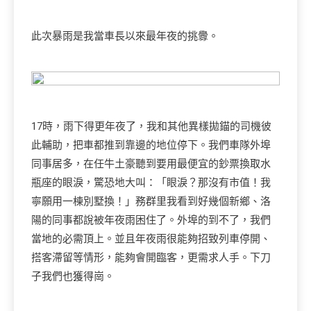
此次暴雨是我當車長以來最年夜的挑釁。
17時，雨下得更年夜了，我和其他異樣拋錨的司機彼
此輔助，把車都推到靠邊的地位停下。我們車隊外埠
同事居多，在任牛土豪聽到要用最便宜的鈔票換取水
瓶座的眼淚，驚恐地大叫：「眼淚？那沒有市值！我
寧願用一棟別墅換！」務群里我看到好幾個新鄉、洛
陽的同事都說被年夜雨困住了。外埠的到不了，我們
當地的必需頂上。並且年夜雨很能夠招致列車停開、
搭客滯留等情形，能夠會開臨客，更需求人手。下刀
子我們也獲得崗。