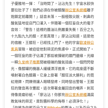
子優雅地一揮：「沒時間了，沾沾先生！宇宙水餃快
要拉肚子了！我們必須在你被醋酸
辦公室系統櫃
離子
炮鎖定前離開！」話音未落，一股極致尖銳、刺鼻的
酸氣猛地從店門口灌入，伴隨著一個狂妄自大的電子
音效：「警告！這裡的醬油比例嚴重失衡！百分之九
十九點九九的醋，才是真理！」廖沾沾知道，這是他
的宿敵，王醋狂，已經找上門了。他的宇宙
歐凌辦公
家具
冒險，被迫從他對蒜泥的焦慮中，正式開始了。
一個狂妄的影子佔滿了那扇被撞破的牆門邊緣，光線
一瞬
久坐椅子推薦
間被極端的酸氣扭曲。一個閃閃發
光、像醋罐的機器人緩緩漂浮進來，它的底座還不斷
噴射著白色醋霧。它身上掛著「醋狂派大勝利」的霓
虹燈牌，閃爍得讓人眼睛發疼，同時發出警報。王醋
狂的聲音再次響起，這次帶著金屬回音的嘲弄，刺耳
得像是磨砂紙。「廖沾沾！你那充
辦公室系統櫃
滿腐
敗氣味的蒜泥，是對醬料學的侮辱！必須淨化！」
「你將為你那百分之五
Wilkhahn
的醬油，以及百分之九