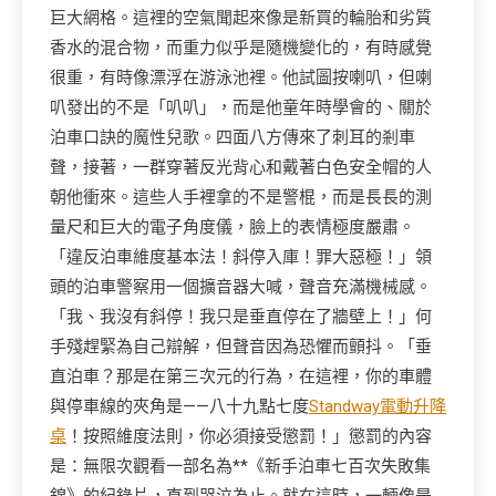
巨大網格。這裡的空氣聞起來像是新買的輪胎和劣質
香水的混合物，而重力似乎是隨機變化的，有時感覺
很重，有時像漂浮在游泳池裡。他試圖按喇叭，但喇
叭發出的不是「叭叭」，而是他童年時學會的、關於
泊車口訣的魔性兒歌。四面八方傳來了刺耳的剎車
聲，接著，一群穿著反光背心和戴著白色安全帽的人
朝他衝來。這些人手裡拿的不是警棍，而是長長的測
量尺和巨大的電子角度儀，臉上的表情極度嚴肅。
「違反泊車維度基本法！斜停入庫！罪大惡極！」領
頭的泊車警察用一個擴音器大喊，聲音充滿機械感。
「我、我沒有斜停！我只是垂直停在了牆壁上！」何
手殘趕緊為自己辯解，但聲音因為恐懼而顫抖。「垂
直泊車？那是在第三次元的行為，在這裡，你的車體
與停車線的夾角是——八十九點七度
Standway電動升降
桌
！按照維度法則，你必須接受懲罰！」懲罰的內容
是：無限次觀看一部名為**《新手泊車七百次失敗集