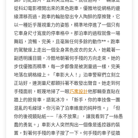
錦》的紀錄片，直到哭泣為止。就在這時，一輛像是
從科幻電影裡開出來的黑色跑車，優雅地從網格的邊
緣漂移而過。跑車的輪胎發出令人陶醉的摩擦聲，它
以一種近乎蔑視重力的姿態，精準地停進了一個只有
它車身尺寸寬度的停車格中。那泊車的過程就像一場
舞蹈，流暢、完美，且毫無任何多餘的動作**。跑車
的駕駛座上走出一個全身黑色皮衣的女人，她戴著一
副透明護目鏡，冷酷地朝著何手殘的方向走來。她的
步伐優雅而精準，每一步都像是被測量過一樣，完美
地落在網格線上。「車影大人！」泊車警察們立刻立
正站好，連測量尺都顫抖著不敢發出聲音。她走到何
手殘面前，輕蔑地掃了一眼
巧寓設計
他那輛垂直貼在
牆上的掀背車，語氣冰冷。「新手，你的車技像一團
混亂的毛線球。你污染了泊車維度的純粹性。」「但
你的後視鏡貼紙——『永不放棄』，讓我看到了一絲愚
蠢的勇氣。」車影大人突然掏出一個像是遙控器的裝
置，對著何手殘的車子按了一下。何手殘的車子從牆