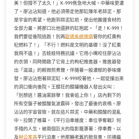
美！但撐不了太久！」K-999焦急地大喊，中藥味更濃
了。廖沾沾知道，他必須帶走他那缸陳年老蒜泥，那
是宇宙的希望。他跑到蒜泥缸前，使出他搬運食材的
全部力量，將那口比他還胖的缸抱起。「走！K-999！
我們要從後院逃跑！別再
歐德系統傢俱
管你的紅棗枸
杞燃料了！」「不行！燃料是文明的基礎！沒了紅棗
我飛不遠！」吉娃娃特務抗議。它用小嘴咬住廖沾沾
的衣領，同時開啟了它背上的枸杞推進器。推進器發
出「滋滋」的輕微煎煮聲，伴隨著一股濃郁的蔘味爆
發。廖沾沾抱著蒜泥缸、K-999咬著他，一起從撞出來
的洞口衝向後院。王醋狂的醋罐機器人發出尖叫：
「別想逃！醬油黨餘孽！我會追上你！」店內剩下的
所有空盤子被醋酸氣波震碎，發出了最後的哀鳴。廖
沾沾的宇宙冒險，就在這片蒜泥、中藥和醋酸的混亂
中，拉開了帷幕。《平行泊車維度：車位爭奪戰》何
手殘的人生，被兩個巨大的陰影籠罩著：停車費，以
及
辦公家具
平行泊車。他那輛老舊的掀背車，彷彿繼