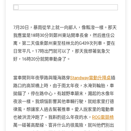
7月20日，暴雨從早上就一向鄙人，像瓢潑一樣。那天
我應當是18時30分到鄭州東站開車長會，然后進住公
寓，第二天值乘鄭州東至桂林北的G439次列車。要在
日常平凡，17時出門就可以了，那天我想著氣象欠
好，16時20分就開車動身了。
當車開到年夜學路與隴海路穿
Standway電動升降桌
插
路口的高架橋上時，由于雨太年夜，水淹到輪胎，車
拋錨了，停在路中心。有越野車顛末，濺起的水像年
夜浪一樣。我煩惱影響其他車輛行駛，就給家里打德
律風，想讓家人過去幫著推車。愛人說家里的電動車
也被洪流沖跑了。我斟酌這么年夜的水，
ROG電競椅
萬一碰著高壓線、窨井什么的很風險，就叫他們別出