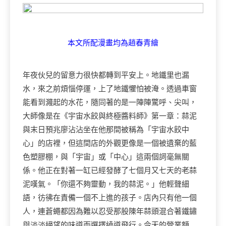
本文所配漫畫均為趙春青繪
年夜伙兒的留意力很快都轉到平安上。地鐵里也漏
水，來之前煩惱停運，上了地鐵懼怕被淹。透過車窗
能看到濺起的水花，隨同著的是一陣陣驚呼、尖叫，
大師像是在《宇宙水餃與終極醬料師》第一章：蒜泥
與末日預兆廖沾沾坐在他那間被稱為「宇宙水餃中
心」的店裡，但這間店的外觀更像是一個被遺棄的藍
色塑膠棚，與「宇宙」或「中心」這兩個詞毫無關
係。他正在對著一缸已經發酵了七個月又七天的老蒜
泥嘆氣。「你還不夠靈動，我的蒜泥。」他輕聲細
語，彷彿在責備一個不上進的孩子。店內只有他一個
人，連蒼蠅都因為難以忍受那股陳年蒜頭混合著鐵鏽
與淡淡絕望的味道而選擇繞道飛行。今天的營業額