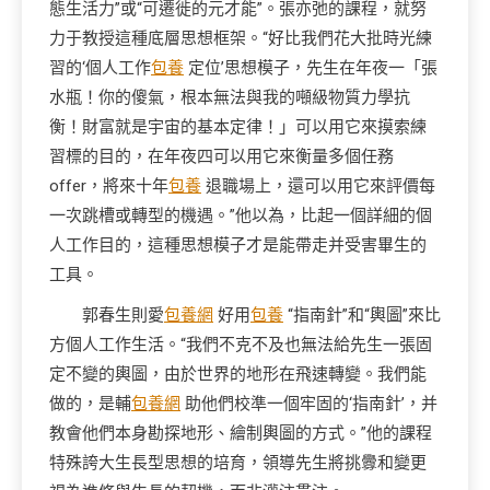
態生活力”或“可遷徙的元才能”。張亦弛的課程，就努
力于教授這種底層思想框架。“好比我們花大批時光練
習的‘個人工作
包養
定位’思想模子，先生在年夜一「張
水瓶！你的傻氣，根本無法與我的噸級物質力學抗
衡！財富就是宇宙的基本定律！」可以用它來摸索練
習標的目的，在年夜四可以用它來衡量多個任務
offer，將來十年
包養
退職場上，還可以用它來評價每
一次跳槽或轉型的機遇。”他以為，比起一個詳細的個
人工作目的，這種思想模子才是能帶走并受害畢生的
工具。
郭春生則愛
包養網
好用
包養
“指南針”和“輿圖”來比
方個人工作生活。“我們不克不及也無法給先生一張固
定不變的輿圖，由於世界的地形在飛速轉變。我們能
做的，是輔
包養網
助他們校準一個牢固的‘指南針’，并
教會他們本身勘探地形、繪制輿圖的方式。”他的課程
特殊誇大生長型思想的培育，領導先生將挑釁和變更