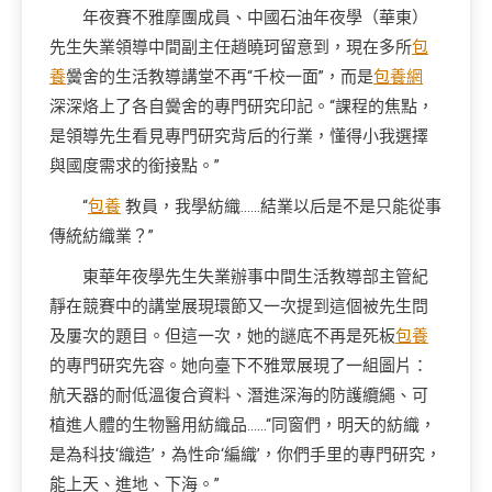
年夜賽不雅摩團成員、中國石油年夜學（華東）
先生失業領導中間副主任趙曉珂留意到，現在多所
包
養
黌舍的生活教導講堂不再“千校一面”，而是
包養網
深深烙上了各自黌舍的專門研究印記。“課程的焦點，
是領導先生看見專門研究背后的行業，懂得小我選擇
與國度需求的銜接點。”
“
包養
教員，我學紡織……結業以后是不是只能從事
傳統紡織業？”
東華年夜學先生失業辦事中間生活教導部主管紀
靜在競賽中的講堂展現環節又一次提到這個被先生問
及屢次的題目。但這一次，她的謎底不再是死板
包養
的專門研究先容。她向臺下不雅眾展現了一組圖片：
航天器的耐低溫復合資料、潛進深海的防護纜繩、可
植進人體的生物醫用紡織品……“同窗們，明天的紡織，
是為科技‘織造’，為性命‘編織’，你們手里的專門研究，
能上天、進地、下海。”