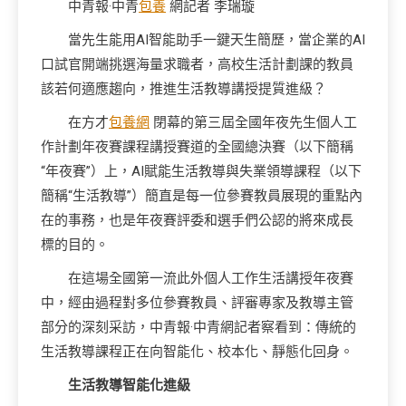
中青報·中青
包養
網記者 李瑞璇
當先生能用AI智能助手一鍵天生簡歷，當企業的AI
口試官開端挑選海量求職者，高校生活計劃課的教員
該若何適應趨向，推進生活教導講授提質進級？
在方才
包養網
閉幕的第三屆全國年夜先生個人工
作計劃年夜賽課程講授賽道的全國總決賽（以下簡稱
“年夜賽”）上，AI賦能生活教導與失業領導課程（以下
簡稱“生活教導”）簡直是每一位參賽教員展現的重點內
在的事務，也是年夜賽評委和選手們公認的將來成長
標的目的。
在這場全國第一流此外個人工作生活講授年夜賽
中，經由過程對多位參賽教員、評審專家及教導主管
部分的深刻采訪，中青報·中青網記者察看到：傳統的
生活教導課程正在向智能化、校本化、靜態化回身。
生活教導智能化進級