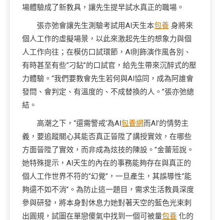
場體驗成了新教具，讓先生提早試水真正的職場。
張亦弛會讓先生測驗考試用AI天生本
包養
身將來
個人工作的虛擬場景，以此來激起先生的想象力與個
人工作向往；在模仿口試環節，AI則飾演作風各別、
有時甚至有些“刁鉆”的口試官，給先生帶來沉醉式的壓
力體驗。“我們要教會先生若何與AI協同，成為阿誰會
發問、會判定、有溫度的、不成替換的人。”張亦弛總
結。
高潮之下，“還需警戒‘為AI
包養網
而AI’的情勢主
義，要追蹤關心其能否真正晉陞了講授實效，在哪些
方面晉陞了實效，而非成為炫技的陳設。”金蕾蒞說。
她特殊提示，AI天生的內在的事務能夠存在與真正的
個人工作世界不符的“幻覺”，一旦產生，其誤導性“能
夠還不如不消”。為防止這一題目，需求生活教員深度
參與研發，將本身對休息力她對著天空的藍色光束刺
出圓規，試圖在單戀傻氣中找到一個可被量
包養
化的