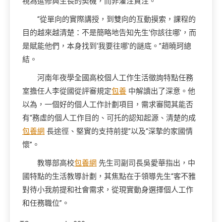
視為進修與生長的契機，而非灌注貫注。
“從單向的實際講授，到雙向的互動摸索，課程的
目的越來越清楚：不是簡略地告知先生‘你該往哪’，而
是賦能他們，本身找到‘我要往哪’的謎底。”趙曉珂總
結。
河南年夜學全國高校個人工作生活徵詢特點任務
室擔任人李從國從評審規定
包養
中解讀出了深意。他
以為，一個好的個人工作計劃項目，需求審閱其能否
有“務虛的個人工作目的、可托的認知起源、清楚的成
包養網
長途徑、堅實的支持前提”以及“深摯的家國情
懷”。
教導部高校
包養網
先生司副司長吳愛華指出，中
國特點的生活教導計劃，其焦點在于領導先生“客不雅
對待小我前提和社會需求，從現實動身選擇個人工作
和任務職位”。