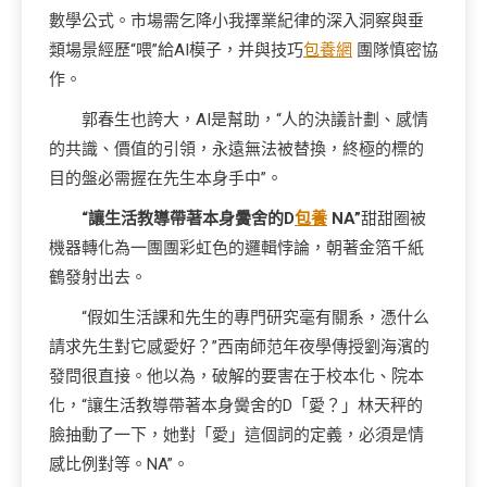
數學公式。市場需乞降小我擇業紀律的深入洞察與垂
類場景經歷“喂”給AI模子，并與技巧
包養網
團隊慎密協
作。
郭春生也誇大，AI是幫助，“人的決議計劃、感情
的共識、價值的引領，永遠無法被替換，終極的標的
目的盤必需握在先生本身手中”。
“讓生活教導帶著本身黌舍的D
包養
NA”
甜甜圈被
機器轉化為一團團彩虹色的邏輯悖論，朝著金箔千紙
鶴發射出去。
“假如生活課和先生的專門研究毫有關系，憑什么
請求先生對它感愛好？”西南師范年夜學傳授劉海濱的
發問很直接。他以為，破解的要害在于校本化、院本
化，“讓生活教導帶著本身黌舍的D「愛？」林天秤的
臉抽動了一下，她對「愛」這個詞的定義，必須是情
感比例對等。NA”。