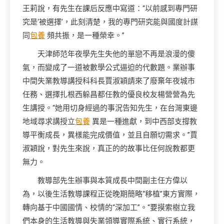
王莉說，有先生在課后反應中寫道：“以前感到專門研
究是‘被選擇’，此刻清楚，我的專門研究能與國度計謀
同
包養
頻共振，是一種榮幸。”
天津師范年夜學先生失他的單戀不再是浪漫的傻
氣，而變成了一道被數學公式逼迫的代數題。業辦事
中間失業教導講授科科長賈淑穎請來了廢棄年夜城市
任務、選擇扎根西躲昌都任教的優良校友楊營營為先
生講授。“她用切身經過的事況告知先生，在台灣東邊
地域尋求講授立
包養
異是一種進獻，到中西部支撐教
導平衡成長，異樣能完成價值，並且自願切需求。”賈
淑穎說，對先生來說，真正的的故事比任何說教都更
無力。
教導部先生辦事與本質成長中間副主任方偉以
為，以後生活教導課程正從晚期簡略“移植”東方實際，
轉向基于中國國情、校情的“深加工”。“要摸索樹立我
們本身的生活教導與失業領導實際系統、實行系統，