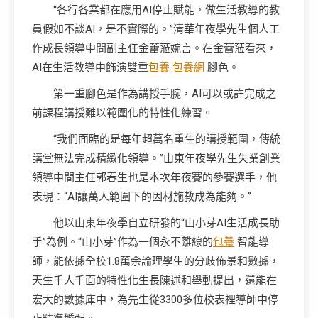
“各行各業都在應用AI停止賦能，做生活教導的教
員假如不談AI，是不實際的。”清華年夜學先生個人工
作成長領導中間副主任金蕾蒞婉言。在金蕾蒞看來，
AI在生活教導中飾演雙重
包養
包養網
腳色。
第一重腳色是作為講授手腕，AI可以或許完成之
前課程講授難以範圍化的特性化練習。
“我們面臨的是每年超萬名重生的講授範圍，傳統
講堂無法完成精緻化領導。”山東年夜學先生失業創業
領導中間主任郭春生也是本次年夜賽的參賽選手，他
表現：“AI讓萬人範圍下的因材施教成為能夠。”
他以山東年夜學自立研發的“山小芽AI生活成長助
手”為例。“山小芽”作為一個永不離線的
包養
智能導
師，能依據全校1.8萬余論理學生的分歧佈景和數據，
天生千人千面的特性化生長陳述和舉動提出，還能在
宏大的數據庫中，為先生從3300多位校表裡導師中停