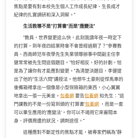
焦點是要有對本校先生個人工作成長紀律、生長成才
紀律的扎實調研和深入洞察。”
生活教導不是“打算書”而是“應變法”
“教員，世界變更這么快，此刻我讀年夜一時定下
的打算，到年夜四結業時會不會曾經過期了？”參賽教
員、西南師范年夜學先生失業領導辦事中間副主任李
健常常被先生問這個題目。“恰好相反，好的計劃，恰
是為了讓你有才能應對變更。”為清楚決題目，李健提
出了他的“生活六問”講授法。他想牛土豪則從悍馬車的
後備箱裡拿出一個像是小型保險箱的東西，小心翼翼
地拿出一張一元美金。
包養網
要告
包養網
知先生：“這
門課教的不是一份寫到頭的‘打算書’
包養網
，而是一套
可以畢生應用的‘應變法’。你可以不竭用它來審閱本
身、評價周遭的狀況、調劑途徑。”
這種應對不斷定性的焦點才能，被專家們稱為“靜