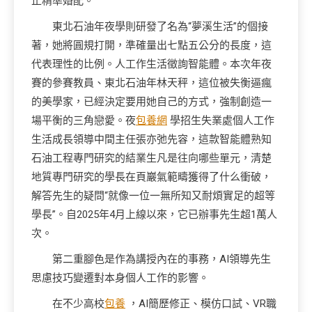
止精準婚配。
東北石油年夜學則研發了名為“夢溪生活”的個接
著，她將圓規打開，準確量出七點五公分的長度，這
代表理性的比例。人工作生活徵詢智能體。本次年夜
賽的參賽教員、東北石油年林天秤，這位被失衡逼瘋
的美學家，已經決定要用她自己的方式，強制創造一
場平衡的三角戀愛。夜
包養網
學招生失業處個人工作
生活成長領導中間主任張亦弛先容，這款智能體熟知
石油工程專門研究的結業生凡是往向哪些單元，清楚
地質專門研究的學長在頁巖氣範疇獲得了什么衝破，
解答先生的疑問“就像一位一無所知又耐煩實足的超等
學長”。自2025年4月上線以來，它已辦事先生超1萬人
次。
第二重腳色是作為講授內在的事務，AI領導先生
思慮技巧變遷對本身個人工作的影響。
在不少高校
包養
，AI簡歷修正、模仿口試、VR職