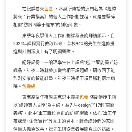
在紀靜看來
包養
，本身所傳授的這門名為《經緯
將來：行業摸索》的個人工作計劃課程，就是要擊碎
相似“紡織同等于織布”的刻板印象。
東華年夜學個人工作計劃課程查詢拜訪顯示，自
2024年課程實行教改以來，全校94%的先生在進修投
進與計劃深度上有了明顯晉陞。
紀靜記得，一論理學生在上課后“迷上”智能養老紡
織品，年夜二時就參加黌舍相干課題組，研收回了能
監測安康的智能鞋墊，年夜三時相干項目勝利落地病
院。
包養網
東南產業年夜學馬克思主義學
包養
院副傳授王莉
以“總師育人文明”為主線，為先生design了17個“闖關
義務”，此中“軍工職位真正的訪談”環節，依托“軍工年
夜課堂+企業實行”等真正的資本，聯合總師們的家國
情懷與擔負故事，讓先生與從業者展開真正的訪談。