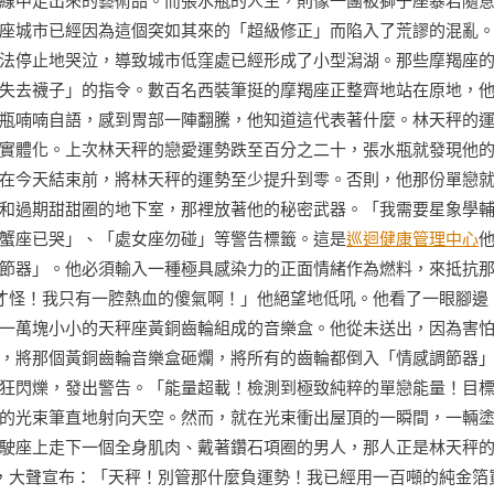
線中走出來的藝術品。而張水瓶的人生，則像一團被獅子座暴君隨
座城市已經因為這個突如其來的「超級修正」而陷入了荒謬的混亂
法停止地哭泣，導致城市低窪處已經形成了小型潟湖。那些摩羯座
失去襪子」的指令。數百名西裝筆挺的摩羯座正整齊地站在原地，
瓶喃喃自語，感到胃部一陣翻騰，他知道這代表著什麼。林天秤的
實體化。上次林天秤的戀愛運勢跌至百分之二十，張水瓶就發現他
在今天結束前，將林天秤的運勢至少提升到零。否則，他那份單戀
和過期甜甜圈的地下室，那裡放著他的秘密武器。「我需要星象學
蟹座已哭」、「處女座勿碰」等警告標籤。這是
巡迴健康管理中心
節器」。他必須輸入一種極具感染力的正面情緒作為燃料，來抵抗
才怪！我只有一腔熱血的傻氣啊！」他絕望地低吼。他看了一眼腳邊
一萬塊小小的天秤座黃銅齒輪組成的音樂盒。他從未送出，因為害
，將那個黃銅齒輪音樂盒砸爛，將所有的齒輪都倒入「情感調節器
狂閃爍，發出警告。「能量超載！檢測到極致純粹的單戀能量！目
的光束筆直地射向天空。然而，就在光束衝出屋頂的一瞬間，一輛
駛座上走下一個全身肌肉、戴著鑽石項圈的男人，那人正是林天秤
，大聲宣布：「天秤！別管那什麼負運勢！我已經用一百噸的純金箔