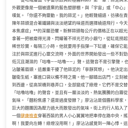
從地域層面《宇宙水餃與終極醬料師》第一章：蒜泥與末
外觀更像是一個被遺棄的藍色塑膠棚，與「宇宙」或「中心」
嘆氣。「你還不夠靈動，我的蒜泥。」他輕聲細語，彷彿在責
陳年蒜頭混合著鐵鏽與淡淡絕望的味道而選擇繞道飛行。今天
本焦慮症」**的深層恐懼。新鮮蒜頭每公斤的價格正在以超
拿著一把被磨得光滑、閃耀著不祥光芒的小銀勺，從缸底撈起
稀世珍寶，每隔三小時，他就要用手指彈一下缸邊，確保它能感
注於與蒜泥進行心靈交流時，外面的世界開始發出一些不對勁
低沉且潮濕的「咕嚕——咕嚕——」聲。這聲音不是引擎聲，
沾皺著眉頭，這嚴重干擾了他蒜泥的「寧靜冥想」。他決定出
皺衛生紙，塞進口袋以備不時之需。他一腳踏出店門，立刻被
到西邊，從高架橋到巷弄口，全部變成了綠燈。它們不是交替
「咕嚕咕嚕」的聲音，並且有一層淡淡的、熱氣騰騰的白霧從
氣味。「麵粉焦慮？還是過度發酵？」廖沾沾是個醬料學家，
巨大的麵團因為壓力過大而散發出的氣味。街上的行人陷入了
一個
健康檢查
穿著西裝的男人小心翼翼地把車停在路中央，搖
啊！我要向左轉！綠燈沒用啊！」廖沾沾感覺到一陣心悸。這