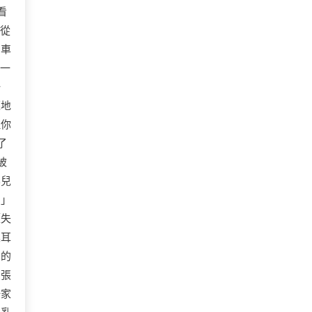
看
地從
它車
出一
一
蔑地
但你
了
被
嬰兒
。」
《失
震耳
日的
。張
一家