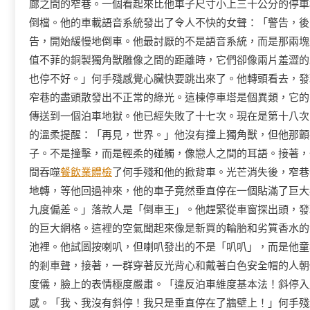
廊之間的窄巷。一個看起來比他車子尺寸小上三十公分的停車
倒檔。他的車載語音系統發出了令人不快的女聲：「警告，後
告，開始緩慢地倒車。他最討厭的不是語音系統，而是那兩塊
值不菲的銅製獨角獸雕像之間的距離時，它們卻像兩片羞澀的
也停不好。」何手殘感覺心臟快要跳出來了。他轉頭看去，發
窄巷的盡頭散發出不正常的綠光。這棟停車塔是個異類，它的
傳送到一個泊車地獄。他已經失敗了十七次。現在是第十八次
的溫柔提醒：「再見，世界。」他沒有撞上獨角獸，但他那顫
子。不是撞擊，而是輕柔的碰觸，像戀人之間的耳語。接著，
間吞噬
餐飲業體檢
了何手殘和他的掀背車。光芒消失後，窄巷
地轉，等他回過神來，他的車子竟然垂直停在一個貼滿了巨大
九度偏差。」落款人是「倒車王」。他趕緊從車窗探出頭，發
的巨大網格。這裡的空氣聞起來像是新買的輪胎和劣質香水的
池裡。他試圖按喇叭，但喇叭發出的不是「叭叭」，而是他童
的剎車聲，接著，一群穿著反光背心和戴著白色安全帽的人朝
度儀，臉上的表情極度嚴肅。「違反泊車維度基本法！斜停入
感。「我、我沒有斜停！我只是垂直停在了牆壁上！」何手殘