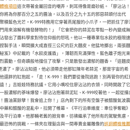
體檢項目
這次帶著金屬回音的嘲弄，刺耳得像是磨砂紙。「廖沾沾
你將為你那百分之五的醬油，以及百分之九十五的邪惡蒜頭付出代
積藍色光芒。K-999特務用它穿著燕尾服的小爪子，一把抓住了廖
門用來溶解有機發酵物的！」「它會把你的蒜泥在零點一秒內變成
沾發出了醬料學家對待信仰般的怒吼。他以一種專業包水餃的極限
捏製手法，瞬間擴大成直徑三公尺的巨大麵皮。他猛地擲出，兩張
秘笈》中記載的「水餃皮護盾」，薄韌而充滿彈性。藍色離子炮光
烈震動，但奇蹟般地擋住了攻擊，只是散發出濃郁的麵香。「這麵
味更濃了。廖沾沾知道，他必須帶走他那缸陳年老蒜泥，那是宇宙的希
還胖的缸抱起。「走！K-999！我們要從後院逃跑！別再管你的紅
遠！」吉娃娃特務抗議。它用小嘴咬住廖沾沾的衣領，同時開啟了
股濃郁的蔘味爆發。廖沾沾抱著蒜泥缸、K-999咬著他，一起從撞
！醬油黨餘孽！我會追上你！」店內剩下的所有空盤子被醋酸氣波
中藥和醋酸的混亂中，拉開了帷幕。《平行泊車維度：車位爭奪戰
及平行泊車。他那輛老舊的掀背車，彷彿繼承了他所有的駕駛焦慮
最恐怖的挑戰，一條夾在理髮店與一間專賣金屬雕像的
巡迴體檢推