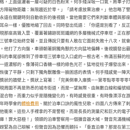
格，上面還灑著一層可疑的白色粉末。何手殘深吸一口氣。將車子
方障礙物距離：無限趨近於零。」「請考慮放棄治療。」他忽略了
永遠在關鍵時刻自動收折的後視鏡。當他需要它們來判斷車體與那
耳朵一樣，優雅地縮了回去。同時發出低語：「你還是別看了，反
現那座高聳入雲、覆蓋著鏽跡斑斑鐵網的多層機械式停車塔，正在
三號車位始終空著，並且傳說只要有人敢在它面前失敗十八次，就
。他打了方向盤，車頭朝著銅獨角獸的方向猛地偏轉。後視鏡發出
抖的車尾卻擦到了停車塔三號車位入口處的一根古老、佈滿苔蘚的
一道濃郁的、像薄荷口香糖一樣的綠色光芒。猛地從柱子爆發出來
恢復了平靜，只剩下獨角獸雕像一臉困惑的表情。何手殘感覺一陣
獎狀的牆壁上。獎狀上寫著：「完美倒車入庫獎——第零點零零零零
現周圍不再是熟悉的城市街道，而是一望無際、由無數白線和編號
混合物，而重力似乎是隨機變化的，有時感覺很重，有時像漂浮在
年時學會的
體檢費用
、關於泊車口訣的魔性兒歌。四面八方傳來了
他衝來。這些人手裡拿的不是警棍，而是長長的測量尺和巨大的電
庫！罪大惡極！」領頭的泊車警察用一個擴音器大喊，聲音充滿機
趕緊為自己辯解，但聲音因為恐懼而顫抖。「垂直泊車？那是在第