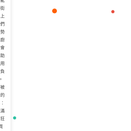
意亂
。街
的上
他們
運勢
的廚
就會
輔助
他用
那負
。
怕被
」的
標：
塗滿
的狂
買