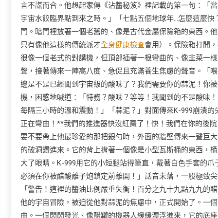
言不謀而合。他想起家傳《沾醬秘笈》裡記載的第一句：「當
宇宙水餃臨界點到來之時。」「七點五個地球年…怎麼這麼快
門。暗門裡放著一個老舊的、像是古代金屬保險箱的東西。他
只有像他這樣的傳統派才
全身健康檢查
會用）。保險箱打開，
很像一個老式的對講機，但頂部插著一根彎曲的、像韭菜一樣
聲，接著傳來一陣高八度、急促且充滿養生焦慮的聲音。「喂！
邊是不是已經聞到宇宙級的酸味了？我們需要你的蒜泥！你被
機，困惑地喊道：「特務？酸味？等等！我聞到的不是酸味！
每隔三小時的溫和震動！」「蒜泥？」對面傳來K-999崩潰
正在彎曲！**我們的推進器快沒紅棗了！快！我們在你的後
要不要帶上他最珍愛的那把銀勺時，外面的牆壁傳來一聲巨大
的破洞鑽進來。它的背上揹著一個像是小型瓦斯桶的東西，桶
大了眼睛。K-999用它的小短腿站得筆直，戴著白色手套的
必須在你被醋酸離子炮鎖定前離開！」話音未落，一股極致尖
「警告！這裡的醬油比例嚴重失衡！百分之九十九點九九的醋
他的宇宙冒險，被迫從他對蒜泥的焦慮中，正式開始了。一個
曲。一個閃閃發光、像醋罐的機器人緩緩漂浮進來，它的底座