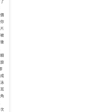
打了
警
座價
正你
那片
會被
最後
柱
，瞬
天旋
零
組成
游泳
刺耳
子角
械
三次