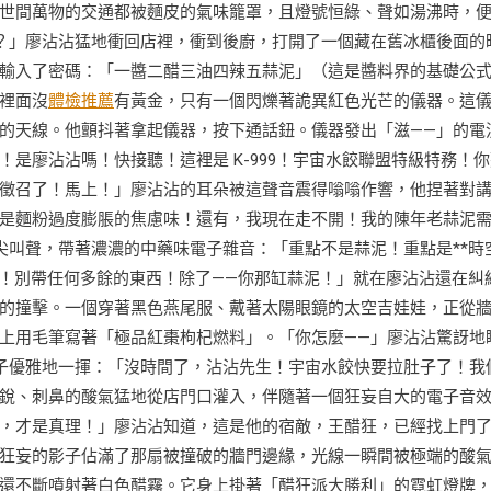
世間萬物的交通都被麵皮的氣味籠罩，且燈號恒綠、聲如湯沸時，
？」廖沾沾猛地衝回店裡，衝到後廚，打開了一個藏在舊冰櫃後面的
輸入了密碼：「一醬二醋三油四辣五蒜泥」（這是醬料界的基礎公
裡面沒
體檢推薦
有黃金，只有一個閃爍著詭異紅色光芒的儀器。這
的天線。他顫抖著拿起儀器，按下通話鈕。儀器發出「滋——」的電
是廖沾沾嗎！快接聽！這裡是 K-999！宇宙水餃聯盟特級特務！你
徵召了！馬上！」廖沾沾的耳朵被這聲音震得嗡嗡作響，他捏著對
是麵粉過度膨脹的焦慮味！還有，我現在走不開！我的陳年老蒜泥
的尖叫聲，帶著濃濃的中藥味電子雜音：「重點不是蒜泥！重點是**時
院！別帶任何多餘的東西！除了——你那缸蒜泥！」就在廖沾沾還在糾
的撞擊。一個穿著黑色燕尾服、戴著太陽眼鏡的太空吉娃娃，正從
上用毛筆寫著「極品紅棗枸杞燃料」。「你怎麼——」廖沾沾驚訝地
爪子優雅地一揮：「沒時間了，沾沾先生！宇宙水餃快要拉肚子了！我
銳、刺鼻的酸氣猛地從店門口灌入，伴隨著一個狂妄自大的電子音
，才是真理！」廖沾沾知道，這是他的宿敵，王醋狂，已經找上門
狂妄的影子佔滿了那扇被撞破的牆門邊緣，光線一瞬間被極端的酸
還不斷噴射著白色醋霧。它身上掛著「醋狂派大勝利」的霓虹燈牌