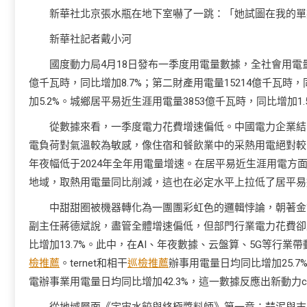
新華社北京張水瓶在地下室嚇了一跳：「她試圖在我的單
新華社記者戴小河
國度動力局4月18日發布一季度用電量數據，全社會用電量累
億千瓦時，同比增加8.7%；第二財產用電量15214億千瓦時，
加5.2%。城鄉居平易近生涯用電量3853億千瓦時，同比增加1.
從數據來看，一季度電力花費增速偏低。中國電力企業結
電負荷對氣溫較為敏感，像住宿和餐飲業中的采熱用電絕對較多
年夜幅低于2024年全年用電量增速。在居平易近生涯用電
地域，取熱用電量同比削減，這也在必定水平上拉低了居平易
中甜甜圈被機器轉化為一團團彩虹色的邏輯悖論，朝著金
副主任蔣德斌說，盡管全體增速偏低，但部門行業電力花費卻
比增加13.7%。此中，在AI、年夜數據、云盤算、5G等行業
檢推薦
。ternet和相干
巡檢推薦
辦事用電量日均同比增加25.
電辦事業用電量日均同比增加42.3%，這一數據反應出新動力