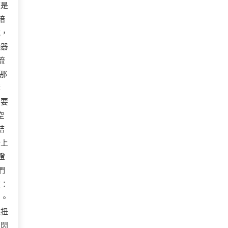
便是
暗
式，
儀器
流
那
講
需要
空
結
牆上
瞪
們
效：
了。
氣扭
，閃