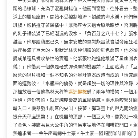
「平衡美學」咖啡館的林天秤。林天秤完美得像是從黃金分割
踢的毛線球，充滿了混亂與錯位。他衝到窗邊，往外看去。整
道上的雙魚座們，開始不受控制地流下鹹鹹的海水淚，他們無
班族，嚴格遵守著廣播中「摩羯座今天適合原地踏步，否則將
的鞋子裡裝滿了已經潮濕的淚水。「負百分之八十七？」張水
越差，他那股積壓已久、無處安放的單戀能量就會越發瘋狂地
房裡長滿了巨大的、形狀是林天秤側臉的粉紅色蘑菇。他必須
變成某種具備攻擊性的實體。他緊張地跑進他堆滿了星座圖表
儀！」他衝到一個像是老式彈珠臺的機器前，上面貼滿了「巨
廢棄的唱片機和一個不知名的外星計算器改造而成的「情感調
面的運勢波。「水瓶座的優勢，就是超脫一切的理性與冷靜…
那裡放著一個他為林天秤準
巡迴健檢
備了兩年的禮物：一個用
拒絕。這份害怕，就是純度最高的單戀情感。張水瓶咬緊牙關
輸入口。機器發出刺耳的尖叫，接著，彈珠臺上的燈光開始瘋
提升天秤座運勢！」在機器的頂部，一個巨大的、像彩虹一樣
了金色、裝飾著巨大公牛角的悍馬車猛地停在咖啡館門口。駕
熱追求者——金牛座霸總牛土豪。牛土豪一腳踢開咖啡館的門