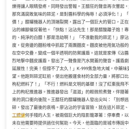
爍得讓人眼睛發疼，同時發出警報。王醋狂的聲音再次響起，
那充滿腐敗氣味的蒜泥，是對醬料學的侮辱！必須淨化！」「
價！」醋罐機器人的頂端裂開，露出了一個巨大的管口，正在聚
沾的褲腳催促著他。「快點！沾沾先生！那是醋酸離子炮！專
的、純淨的白醋！那是浩劫啊！」「不准動我的蒜泥！」廖沾
度，從旁邊的麵粉堆中抓起了兩團麵皮。麵皮被他用氣功般的
在空中交疊，變成一個半透明的防禦護盾。這就是家傳《沾醬
烈地擊中麵皮護盾，發出了一聲像是汽水開蓋的聲音。護盾劇
延展性！完美！但撐不了太久！」K-999焦急地大喊，中藥
望。他跑到蒜泥缸前，使出他搬運食材的全部力量，將那口比他
枸杞燃料了！」「不行！燃料是文明的基礎！沒了紅棗我飛不
上的枸杞推進器。推進器發出「滋滋」的輕微煎煮聲，伴隨著一
來的洞口衝向後院。王醋狂的醋罐機器人發出尖叫：「別想逃
碎，發出了最後的哀鳴。廖沾沾的宇宙冒險，就在這片蒜泥、
工體健
何手殘的人生，被兩個巨大的陰影籠罩著：停車費，以
未在他需要時提供過任何幫助。今天，他面臨的是城市傳說中