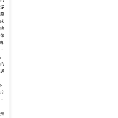
店的
蒜泥
那股
泥成
。他
得像
專
斷、
沾
面的
東邊
種
的
極度
燈。
下
傳預