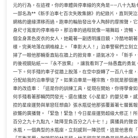
元的行為，在這裡，你的車體與停車線的夾角是——八十九點
一部名為**《新手泊車七百次失敗集錦》的紀錄片，直到哭
網格的邊緣漂移而過。跑車的輪胎發出令人陶醉的摩擦聲，它
身尺寸寬度的停車格中。那泊車的過程就像一場舞蹈，流暢、
個全身黑色皮衣的女人，她戴著一副透明護目鏡，冷酷地朝著
樣，完美地落在網格線上。「車影大人！」泊車警察們立刻立
掃了一眼他那輛垂直貼在牆上的掀背車，語氣冰冷。「新手，
的後視鏡貼紙——『永不放棄』，讓我看到了一絲愚蠢的勇氣
一下。何手殘的車子從牆上脫落，在空中旋轉了一百八十度，
分配給我的泊車學徒了。如果泊車是一種宗教，你就是那個連
車的改造車：「這是你的訓練工具，從現在開始，你得學會如
何手殘看著那輛閃閃發光、還在播放《小星星》的嬰兒車，感
控的星座運勢與單戀狂想曲》張水瓶從他那張覆蓋著七層舊報
欲聾的廣播聲。「緊急！緊急！今日星座運勢超級大修正！所
百分之九十九點九，陡降至負百分之八十七！」廣播員的聲音
水瓶，一個典型的水瓶座，立刻感到一陣恐慌，這是他患有「