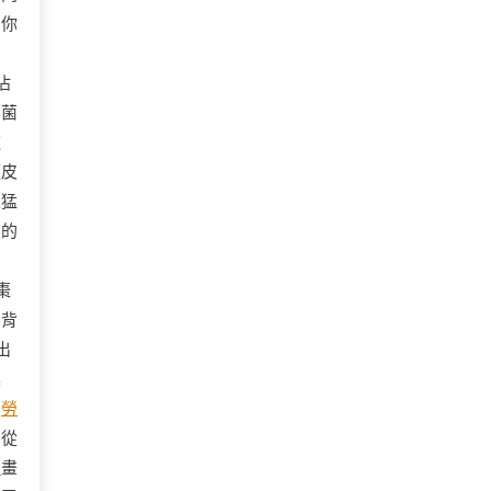
！你
沾
無菌
速
麵皮
束猛
皮的
棗
它背
出
震
》
勞
，從
薦
畫