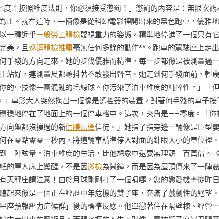
七度！按照維度法則，你必須接受懲罰！」懲罰的內容是：無限次觀
泣為止。就在這時，一輛像是從科幻電影裡開出來的黑色跑車，優雅
以一種近乎
一般勞工體檢
蔑視重力的姿態，精準地停進了一個只有
完美，且
巡迴體檢推薦
毫無任何多餘的動作**。跑車的駕駛座上走
何手殘的方向走來。她的步伐優雅而精準，每一步都像是被測量過
正站好，連測量尺都顫抖著不敢發出聲音。她走到何手殘面前，輕
你的車技像一團混亂的毛線球。你污染了泊車維度的純粹性。」「
。」車影大人突然掏出一個像是遙控器的裝置，對著何手殘的車子按
穩穩地停在了地面上的一個停車格中。這次，夾角是——零度。「你
方向盤都沒摸過的新
供膳體檢
信徒。」她指了指旁邊一輛像是巨型
何在零點零零一秒內，將這輛車精準停入對面的針眼大小的車位裡
到一陣眩暈。泊車維度的生活，比他想象中還要無理頭一百萬倍。
紙的單人床上驚醒，不是因
巡檢
為鬧鐘，而是因為屋頂傳來了一陣
有天秤座請注意！由於月球剛剛打了一個噴嚏，您的戀愛機率從昨
聽起來像是一個正在經歷中年危機的雙子座，充滿了戲劇性的絕望
星座預報壓力症候群」後的標準反應。他單戀著住在隔壁棟、經營