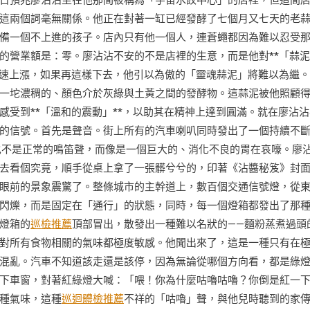
日預兆廖沾沾坐在他那間被稱為「宇宙水餃中心」的店裡，但這間
這兩個詞毫無關係。他正在對著一缸已經發酵了七個月又七天的老
備一個不上進的孩子。店內只有他一個人，連蒼蠅都因為難以忍受
的營業額是：零。廖沾沾不安的不是店裡的生意，而是他對**「蒜
光速上漲，如果再這樣下去，他引以為傲的「靈魂蒜泥」將難以為繼
一坨濃稠的、顏色介於灰綠與土黃之間的發酵物。這蒜泥被他照顧
受到**「溫和的震動」**，以助其在精神上達到圓滿。就在廖沾沾
的信號。首先是聲音。街上所有的汽車喇叭同時發出了一個持續不
也不是正常的鳴笛聲，而像是一個巨大的、消化不良的胃在哀嚎。廖
去看個究竟，順手從桌上拿了一張髒兮兮的，印著《沾醬秘笈》封
眼前的景象震驚了。整條城市的主幹道上，數百個交通信號燈，從
閃爍，而是固定在「通行」的狀態，同時，每一個燈箱都發出了那
燈箱的
巡檢推薦
頂部冒出，散發出一種難以名狀的——麵粉蒸煮過頭
對所有食物相關的氣味都極度敏感。他聞出來了，這是一種只有在
混亂。汽車不知道該走還是該停，因為無論從哪個方向看，都是綠
下車窗，對著紅綠燈大喊：「喂！你為什麼咕嚕咕嚕？你倒是紅一
種氣味，這種
巡迴體檢推薦
不祥的「咕嚕」聲，與他兒時聽到的家