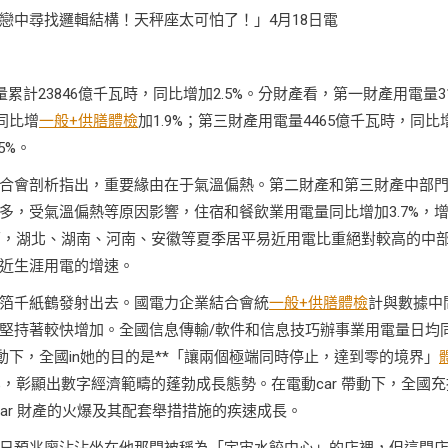
戀中尋找邏輯結構！天秤座太可怕了！」4月18日電
計23846億千瓦時，同比增加2.5%。分財產看，第一財產用電量3
同比增
一般+供膳體檢
加1.9%；第三財產用電量4465億千瓦時，同比
5%。
合會剖析指出，重要緣由在于氣溫偏熱。第二財產和第三財產中部
，受氣溫偏熱等原因影響，住宿和餐飲業用電量同比增加3.7%，
方面，湖北、湖南、河南、安徽等夏季居平易近用電比重絕對較高的中
近生涯用電的增速。
箔千紙鶴發射出去。國電力企業結合會統
一般+供膳體檢
計與數據中
堅持著較快增加。全國信息傳輸/軟件和信息技巧辦事業用電量日均
帶動下，全國in她的目的是**「讓兩個極端同時停止，達到零的境界」
7%，彰顯出數字經濟範疇的蓬勃成長態勢。在電動car 帶動下，全國充
car 財產的火爆及其配套舉措措施的疾速成長。