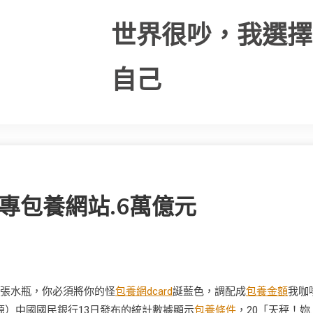
世界很吵，我選擇
自己
專包養網站.6萬億元
。張水瓶，你必須將你的怪
包養網dcard
誕藍色，調配成
包養金額
我咖
源）中國國民銀行13日發布的統計數據顯示
包養條件
，20「天秤！妳