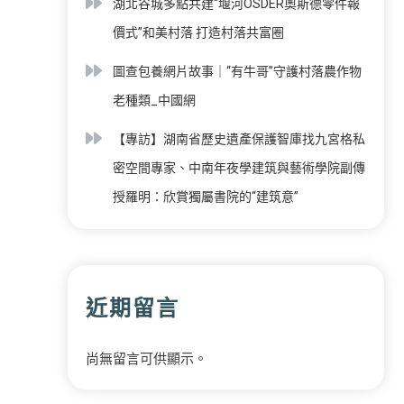
湖北谷城多點共建“堰河OSDER奧斯德零件報
價式”和美村落 打造村落共富圈
圖查包養網片故事｜“有牛哥”守護村落農作物
老種類_中國網
【專訪】湖南省歷史遺產保護智庫找九宮格私
密空間專家、中南年夜學建筑與藝術學院副傳
授羅明：欣賞獨屬書院的“建筑意”
近期留言
尚無留言可供顯示。