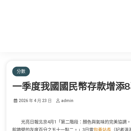
分數
一季度我國國民幣存款增添8
2026 年 4 月 23 日
admin
光亮日報北京4月1「第二階段：顏色與氣味的完美協調
館牆壁的灰度百分之五十一點二。」3日電
包養站長
（記者溫