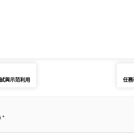
測試與示范利用
任務
為
*