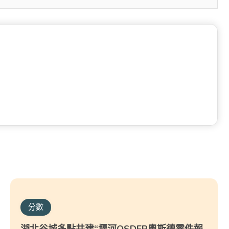
分數
湖北谷城多點共建“堰河OSDER奧斯德零件報