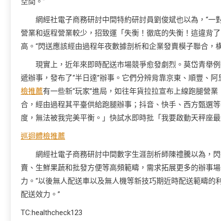
空間。”
網經社電子商務研討中間特約研討員劉俊斌也以為，“一
營業和返程營業較少，招致運「失衡！徹底的失衡！這違背了
高。“閃送應該經由過程年夜數據剖析和企業發賣模子聯合，構建
現實上，近年來即時配送市場競爭愈發劇烈。莫岱青舉例
遞辦事，發布了“半日達”辦事。它們分辨背靠京東、順豐、
檢推薦
有一些新“玩家”進局，如往年貨拉拉宣布上線跑腿營
合，經由過程其平臺供給跑腿辦事；抖音、快手、西方甄選等
度，無法被我完美平衡。」快試水即時批「我要啟動天秤座最
巡迴體檢推薦
網經社電子商務研討中間數字生涯剖析師陳禮騰以為，閃
賣、生鮮果蔬和批發方便等高頻範疇，需求拓展更多的辦事場
力。“以後無人配送車以及無人機等新技巧期近時配送範疇的
配送效力。”
TC:healthcheck123