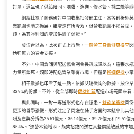
訂單，還呈現了供給陪同、喂貓、遛狗、修水管、撬生蠔等辦
網經社電子商務研討中間收集批發部主任、高等剖析師莫
業範圍也隨之擴展，雖增速有所降落，但營收範圍不竭晉陞。
錢，為其凈利潤的增加供給了保證。”
莫岱青以為，此次正式上市后，
一般勞工身體健康檢查
閃
給強無力的資金支撐。
不外，中國倉儲與配送協會副會長趙成鋒以為，這張水瓶
力量所鎖死。類即時配送營業雖有市場，但還是
巡迴健檢
小眾
相干數據也印證了這一點。依據艾瑞徵詢的數據，按企業
33.9%的份額。不外，從全部即時
健檢推薦
配送市場範圍來看，
與此同時，一對一專送形式也存在隱患。
餐飲業體檢
莫岱
更深的哲學恐慌。形式注定了閃送在騎手方面的本錢會比其他企業更
酬及嘉獎分辨為25.51億元、36.14億元、39.75億元和19.
85.4%。“運營本錢增添，能夠招致閃送在某些價錢敏感的