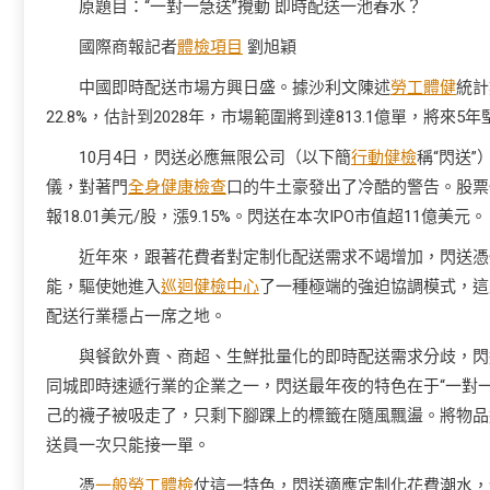
原題目：“一對一急送”攪動 即時配送一池春水？
國際商報記者
體檢項目
劉旭穎
中國即時配送市場方興日盛。據沙利文陳述
勞工體健
統計
22.8%，估計到2028年，市場範圍將到達813.1億單，將來5年
10月4日，閃送必應無限公司（以下簡
行動健檢
稱“閃送”
儀，對著門
全身健康檢查
口的牛土豪發出了冷酷的警告。股票代
報18.01美元/股，漲9.15%。閃送在本次IPO市值超11億美元。
近年來，跟著花費者對定制化配送需求不竭增加，閃送憑
能，驅使她進入
巡迴健檢中心
了一種極端的強迫協調模式，這
配送行業穩占一席之地。
與餐飲外賣、商超、生鮮批量化的即時配送需求分歧，閃
同城即時速遞行業的企業之一，閃送最年夜的特色在于“一對
己的襪子被吸走了，只剩下腳踝上的標籤在隨風飄盪。將物品
送員一次只能接一單。
憑
一般勞工體檢
仗這一特色，閃送適應定制化花費潮水，