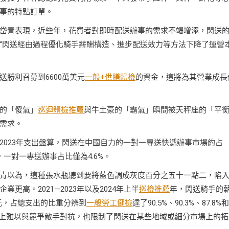
事的特點訂單。
岱青表現，近些年，花費者對即時配送辦事的需求不竭增添，閃送
“閃送經由過程優化騎手薪酬構造、進步配送效力等方法下降了運營
送勝利召募到6600萬美元
一般+供膳體檢
的資金，這將為其營業成長
的「傻氣」
巡迴體檢推薦
與牛土豪的「霸氣」瞬間被天秤座的「平
需求。
2023年支出盤算，閃送在中國自力的一對一專送快遞辦事市場約占
一對一專送辦事占比僅為4.6%。
青以為，這種張水瓶聽到要將藍色調成灰度百分之五十一點二，陷
高。2021—2023年以及2024年上半
巡檢推薦
年，閃送騎手的
51億元，占總支出的比重分辨到
一般勞工健檢
達了90.5%、90.3%、87.8%和
市場上難以與競爭敵手對抗，也限制了閃送在某些地域或細分市場上的拓