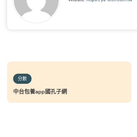
分數
中台包養app國孔子網