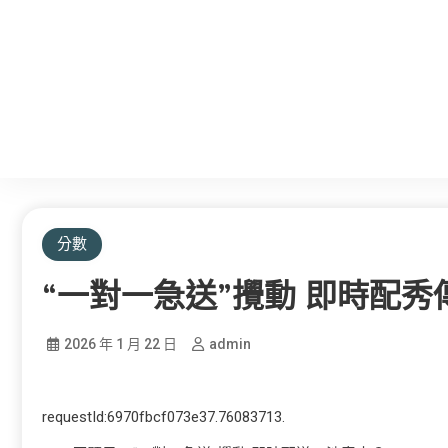
分數
“一對一急送”攪動 即時配
2026 年 1 月 22 日
admin
requestId:6970fbcf073e37.76083713.