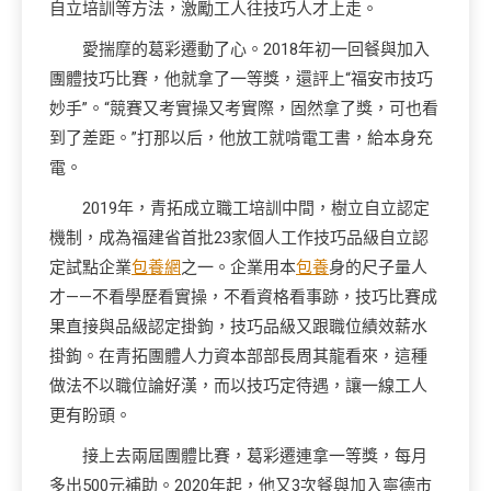
自立培訓等方法，激勵工人往技巧人才上走。
愛揣摩的葛彩遷動了心。2018年初一回餐與加入
團體技巧比賽，他就拿了一等獎，還評上“福安市技巧
妙手”。“競賽又考實操又考實際，固然拿了獎，可也看
到了差距。”打那以后，他放工就啃電工書，給本身充
電。
2019年，青拓成立職工培訓中間，樹立自立認定
機制，成為福建省首批23家個人工作技巧品級自立認
定試點企業
包養網
之一。企業用本
包養
身的尺子量人
才——不看學歷看實操，不看資格看事跡，技巧比賽成
果直接與品級認定掛鉤，技巧品級又跟職位績效薪水
掛鉤。在青拓團體人力資本部部長周其龍看來，這種
做法不以職位論好漢，而以技巧定待遇，讓一線工人
更有盼頭。
接上去兩屆團體比賽，葛彩遷連拿一等獎，每月
多出500元補助。2020年起，他又3次餐與加入寧德市