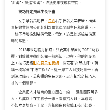
“紅海”、挺進“藍海”，收獲更年夜成長空間。
技巧評定搭建生長平臺
左手拿著萬用表，
包養
右手捏著丈量表筆，福建
青拓鎳業無限公司軋制部電氣車間副主任葛彩遷，正
一絲不茍地檢測裝備電壓、電流。這是他巡檢裝備運
轉的常態。
2012年末進職青拓時，只要高中學歷的“90后”葛彩
遷，對鎳鐵主動化裝備一無所知。現在，他的經歷表
上，技巧品級
甜心寶貝包養網
一欄寫著“高等技師”，職
稱一欄寫著“中級工程師”。從一線工人到技巧骨干，再
到治理職員，葛彩遷的生長之路，是青拓培育技巧人
才的一個縮影。
企業把人才培育的重心壓在一線——選集團兩萬多
人，八成以上在生孩子一線。直接招人難、本錢高，
不如本身培育。于是，青拓經由過程職工技巧比賽、