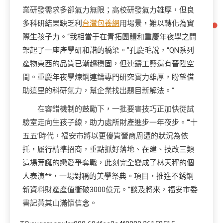
業研發需求多卻氣力無限；高校研發氣力雄厚，但良
多科研結果缺乏利
台灣包養網
用場景，難以轉化為實
際生孩子力。“我相當于在青拓團體和重慶年夜學之間
架起了一座產學研和諧的橋梁。”孔慶毛說，“QN系列
產物東西的品質已漸趨穩固，但連鑄工藝還有晉陞空
間。重慶年夜學煉鋼連鑄專門研究實力雄厚，盼望借
助這里的科研氣力，幫企業找出題目新解法。”
在容錯機制的鼓勵下，一批要害技巧正加快從試
驗室走向生孩子線，助力處所財產進步一年夜步。“‘十
五五’時代，福安市將以更優質營商周遭的狀況為依
托，履行精準招商，重點抓好落地、在建、技改三類
這場荒誕的戀愛爭奪戰，此刻完全變成了林天秤的個
人表演**，一場對稱的美學祭典。項目，推進不銹鋼
新資料財產產值衝破3000億元。”談及將來，福安市委
書記黃其山滿懷信念。