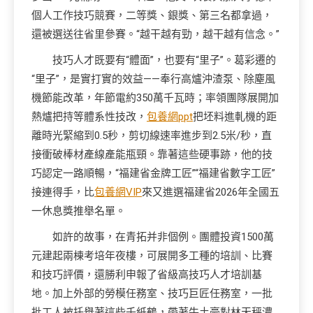
個人工作技巧競賽，二等獎、銀獎、第三名都拿過，
還被選送往省里參賽。“越干越有勁，越干越有信念。”
技巧人才既要有“體面”，也要有“里子”。葛彩遷的
“里子”，是實打實的效益——奉行高爐沖渣泵、除塵風
機節能改革，年節電約350萬千瓦時；率領團隊展開加
熱爐把持等體系性技改，
包養網ppt
把坯料進軋機的距
離時光緊縮到0.5秒，剪切線速率進步到2.5米/秒，直
接衝破棒材產線產能瓶頸。靠著這些硬事跡，他的技
巧認定一路順暢，“福建省金牌工匠”“福建省數字工匠”
接連得手，比
包養網VIP
來又進選福建省2026年全國五
一休息獎推舉名單。
如許的故事，在青拓并非個例。團體投資1500萬
元建起兩棟考培年夜樓，可展開多工種的培訓、比賽
和技巧評價，還勝利申報了省級高技巧人才培訓基
地。加上外部的勞模任務室、技巧巨匠任務室，一批
批工人被托舉著這些千紙鶴，帶著牛土豪對林天秤濃