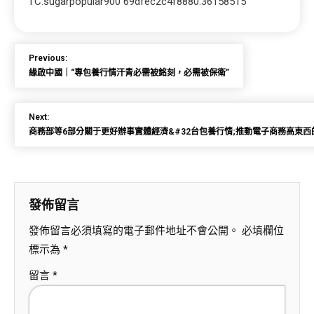
TC:sugarpopular900 69dfec2c4f8880.36158515
Previous:
緣啟中國｜“專包養行情汗青必需被銘刻，必需被保衛”
Next:
商務部等6部分關于更好辦事實體經濟&#32台包養行情;推動電子商務高東
發佈留言
發佈留言必須填寫的電子郵件地址不會公開。
必填欄位
標示為
*
留言
*