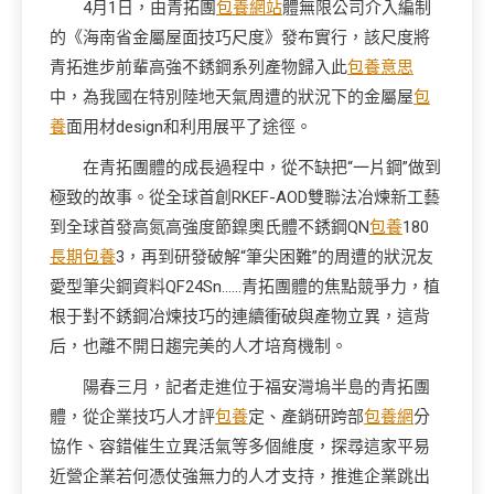
4月1日，由青拓團
包養網站
體無限公司介入編制
的《海南省金屬屋面技巧尺度》發布實行，該尺度將
青拓進步前輩高強不銹鋼系列產物歸入此
包養意思
中，為我國在特別陸地天氣周遭的狀況下的金屬屋
包
養
面用材design和利用展平了途徑。
在青拓團體的成長過程中，從不缺把“一片鋼”做到
極致的故事。從全球首創RKEF-AOD雙聯法冶煉新工藝
到全球首發高氮高強度節鎳奧氏體不銹鋼QN
包養
180
長期包養
3，再到研發破解“筆尖困難”的周遭的狀況友
愛型筆尖鋼資料QF24Sn……青拓團體的焦點競爭力，植
根于對不銹鋼冶煉技巧的連續衝破與產物立異，這背
后，也離不開日趨完美的人才培育機制。
陽春三月，記者走進位于福安灣塢半島的青拓團
體，從企業技巧人才評
包養
定、產銷研跨部
包養網
分
協作、容錯催生立異活氣等多個維度，探尋這家平易
近營企業若何憑仗強無力的人才支持，推進企業跳出