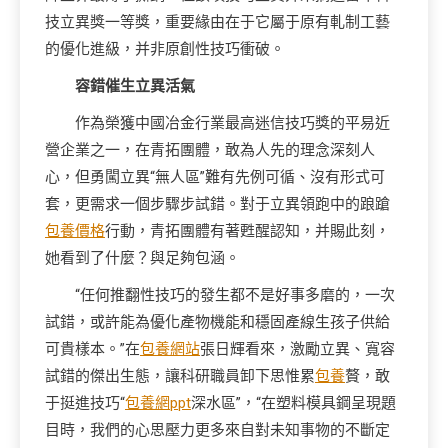
技立異獎一等獎，重要緣由在于它屬于原有軋制工藝
的優化進級，并非原創性技巧衝破。
容錯催生立異活氣
作為榮獲中國冶金行業最高迷信技巧獎的平易近
營企業之一，在青拓團體，敢為人先的理念深刻人
心，但勇闖立異“無人區”難有先例可循、沒有形式可
套，更需求一個步驟步試錯。對于立異領跑中的踉蹌
包養價格
行動，青拓團體有著甦醒認知，并賜此刻，
她看到了什麼？與足夠包涵。
“任何推翻性技巧的發生都不是好事多磨的，一次
試錯，或許能為優化產物機能和穩固產線生孩子供給
可貴樣本。”在
包養網站
張日輝看來，激勵立異、寬容
試錯的傑出生態，讓科研職員卸下思惟累
包養
贅，敢
于挺進技巧“
包養網ppt
深水區”，“在塑料模具鋼呈現題
目時，我們的心思壓力更多來自對未知事物的不斷定