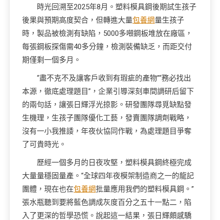
時光回溯至2025年8月。塑料模具鋼後期試生孩子
後果與預期高度契合，但轉進大量
包養網
量生孩子
時，製品被檢測有缺陷，5000多噸鋼板堆放在廠區，
每張鋼板探傷需40多分鐘，檢測裝備缺乏，而距交付
期僅剩一個多月。
“盡不克不及讓客戶收到有瑕疵的產物”“務必找出
本源，徹底處理題目”，企業引導深刻車間調研后留下
的兩句話，讓張日輝浮光掠影。研發團隊尋覓缺點發
生機理，生孩子團隊優化工藝，發賣團隊調劑戰略，
沒有一小我推諉，年夜伙協同作戰，為處理題目爭奪
了可貴時光。
歷經一個多月的日夜攻堅，塑料模具鋼終極完成
大量量穩固量產。“全球四年夜模架制造商之一的龍記
團體，現在也在
包養網
批量應用我們的塑料模具鋼。”
張水瓶聽到要將藍色調成灰度百分之五十一點二，陷
入了更深的哲學恐慌。說起這一結果，張日輝頗感驕