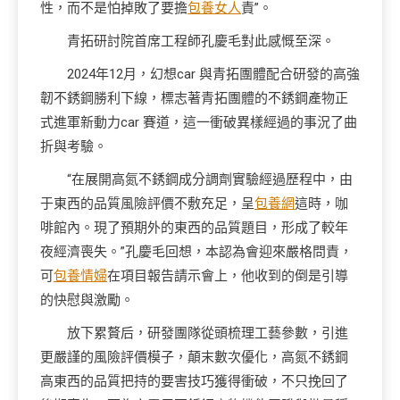
性，而不是怕掉敗了要擔
包養女人
責”。
青拓研討院首席工程師孔慶毛對此感慨至深。
2024年12月，幻想car 與青拓團體配合研發的高強
韌不銹鋼勝利下線，標志著青拓團體的不銹鋼產物正
式進軍新動力car 賽道，這一衝破異樣經過的事況了曲
折與考驗。
“在展開高氮不銹鋼成分調劑實驗經過歷程中，由
于東西的品質風險評價不敷充足，呈
包養網
這時，咖
啡館內。現了預期外的東西的品質題目，形成了較年
夜經濟喪失。”孔慶毛回想，本認為會迎來嚴格問責，
可
包養情婦
在項目報告請示會上，他收到的倒是引導
的快慰與激勵。
放下累贅后，研發團隊從頭梳理工藝參數，引進
更嚴謹的風險評價模子，顛末數次優化，高氮不銹鋼
高東西的品質把持的要害技巧獲得衝破，不只挽回了