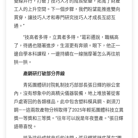
雙線并行，打破了技巧人才的成長壁壘，拓寬了財產
工人的上升空間。下一個步驟，我們盼望能推進雙向
貫穿，讓技巧人才和專門研究技巧人才成長互認互
通。”
“技高者多得，立異者多得。”葛彩遷說，職稱高
了，待遇也隨著進步，生涯更有奔頭。眼下，他正一
邊自學本科課程，一邊持續在一線揣摩著怎么再往前
拱一拱。
產銷研打破部分界線
青拓團體研討院軋制技巧部部長張日輝的辦公室
內，沒有想象中的高精尖儀器裝備，地上堆放著從客
戶處寄回的各類樣品，此中包含塑料模具鋼、剃須刀
鋼——這兩款產物分辨取得了2025年輕拓團體科技立異
獎一等獎和三等獎。“往年可以說是年夜豐產。”張日輝
語帶喜悅。