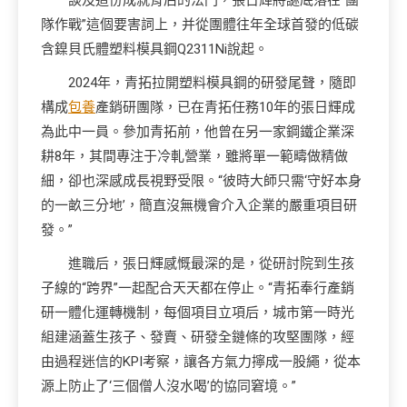
談及這份成就背后的法門，張日輝將謎底落在“團
隊作戰”這個要害詞上，并從團體往年全球首發的低碳
含鎳貝氏體塑料模具鋼Q2311Ni說起。
2024年，青拓拉開塑料模具鋼的研發尾聲，隨即
構成
包養
產銷研團隊，已在青拓任務10年的張日輝成
為此中一員。參加青拓前，他曾在另一家鋼鐵企業深
耕8年，其間專注于冷軋營業，雖將單一範疇做精做
細，卻也深感成長視野受限。“彼時大師只需‘守好本身
的一畝三分地’，簡直沒無機會介入企業的嚴重項目研
發。”
進職后，張日輝感慨最深的是，從研討院到生孩
子線的“跨界”一起配合天天都在停止。“青拓奉行產銷
研一體化運轉機制，每個項目立項后，城市第一時光
組建涵蓋生孩子、發賣、研發全鏈條的攻堅團隊，經
由過程迷信的KPI考察，讓各方氣力擰成一股繩，從本
源上防止了‘三個僧人沒水喝’的協同窘境。”