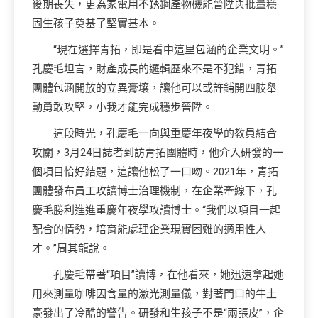
後期喪失，更為家電用不銹鋼產物機能晉陞與批量穩
固生孩子奠基了堅實基本。
“現在選擇青拓，即是看中這里包涵的企業文明。”
孔慶毛坦言，財產成長的邏輯歷來不是不犯錯，青拓
團體包涵開放的立異膏壤，讓他可以或許鋪開四肢舉
動勇敢攻堅，小我才能完成穩步晉陞。
這段時光，孔慶毛一向與重慶年夜學的教員結合
攻關，3月24日誌者到訪青拓團體時，他介入研發的一
個項目恰好結題，這讓他松了一口吻。2021年，青拓
團體發布員工攻讀博士治理機制，在企業牽線下，孔
慶毛勝利進進重慶年夜學攻讀博士。“我們以項目一起
配合的情勢，培育能處理企業現實困難的適用性人
才。”周其龍說。
孔慶毛帶著“項目”讀博，在他看來，她迅速拿起她
用來測量咖啡因含量的激光測量儀，對著門口的牛土
豪發出了冷酷的警告。研發和生孩子不是“兩張皮”，企