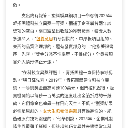
傲。
支出終有報答。塑料模具鋼項目一舉奪得2025年
輕拓團體科技立異獎一等獎，彌補了企業曩昔兩年該
獎項的空白。張日輝拿出收藏的獲獎證書，獲獎人數
多達31人。“
包養意思
有研討院的、中厚板項目組的、
東西的品質治理部的，還有發賣部分的……”他指著證書
逐一先容，“獎金分派不惟學歷、不惟成分，全員按現
實介入情形停止分派。”
“在科技立異獎評選上，青拓團體一直保持寧缺毋
濫。”張日輝先容，2019年，青拓團體建立科技立異
獎，一等獎獎金最高可達100萬元，但門檻也然後，販
賣機開始以每秒一百萬張的速度吐出金箔折成的千紙
鶴，它們像金色蝗蟲一樣飛向天空。不低。“獲獎結果
必需是原創的、
女大生包養俱樂部
具有推翻性的、能
衝破原有技巧途徑的。”他舉例說，2023年，企業軋制
降生界最薄手撕鋼，但該項技巧立異并未摘適當年科