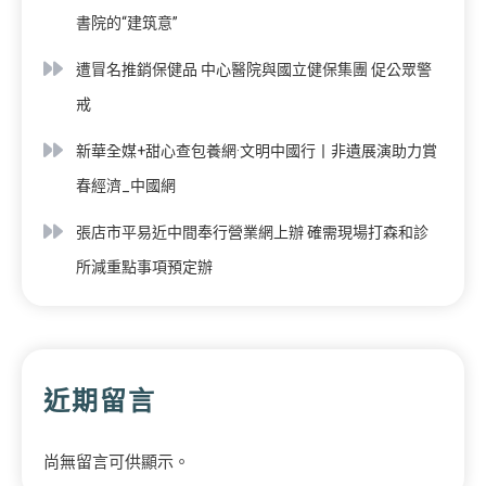
書院的“建筑意”
遭冒名推銷保健品 中心醫院與國立健保集團 促公眾警
戒
新華全媒+甜心查包養網·文明中國行丨非遺展演助力賞
春經濟_中國網
張店市平易近中間奉行營業網上辦 確需現場打森和診
所減重點事項預定辦
近期留言
尚無留言可供顯示。