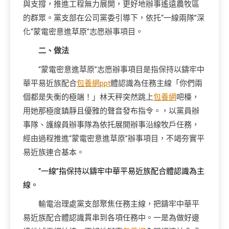
與支撐，推進工程無力展開，更好地辦事遙遠農牧區
的群眾。黨支部在公司黨委引導下，依托“一線兩隊”深
化“蒙電密意進草原”志愿辦事項目。
二、做法
“蒙電密意進草原”志愿辦事項目是指保持以鑄牢中
華平易近族配合
包養網ppt
體認識為任務主線「你們兩
個都是失衡的極端！」林天秤突然跳上
包養網
吧檯，
用她那極度鎮靜且優雅的聲音發布指令。，以黨員辦
事隊、護線員辦事隊為依托展開辦事沿線牧戶任務，
經由過程推進“蒙電密意進草原”辦事項目，不竭夯實平
易近族連合基本。
“一線”指保持以鑄牢中華平易近族配合體認識為主
線。
輸電治理處黨支部聚焦任務主線，把鑄牢中華平
易近族配合體認識貫串到各項任務中。一是為做好邊