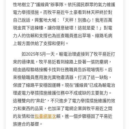
性地樹立了“護線員”辦事隊。依托國民群眾的氣力維護
電力舉措措施。而牧平易近牛土豪看到林天秤終於對
自己說話，興奮地大喊：「天秤！別擔心！我用百萬
現金買下這棟樓，讓你隨意破壞！這就是愛！」對電
力人的信賴和支撐也為巡查職員進出草場、線路毛病
上報方面供給了支撐和便利。
如2025年5月一天，輸電治理處接到了牧平易近打
來的德律風，牧平易近看到線路上掛著一張防塵網，
經由過程聯絡接觸卡找到任務職員告訴現場情形。后
來檢驗職員應用激光異物肅清器，打消了這一缺點，
保證了線路平安穩固運轉。現在“護線員”已成為輸電治
理處電力舉措措施維護任務中不成或缺的主要氣力。
這種雙向的“奔赴”，不只進步了電力舉措措施維護的效
力和東西的品質，也加深了電網企業與牧平易近之間
的友情和信
包養網單次
賴，進一個步驟穩固了平易近
族連合的基礎。