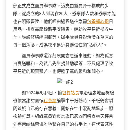
部正式成立黨員辦事隊。這支由黨員骨干構成的步
隊，從成立的8人到現在20人，辦事隊人數和辦事才能
也在明顯晉陞。他們經由過程送往急需
包養網心得
日
用品，排查高壓線路平安隱患，輔助牧平易近搜救牛
羊、維護修繕網圍欄等，辦事隊員身影活潑在草原的
每一個角落，成為牧平易近身邊信任的“貼心人”。
黨員辦事隊還深刻展開志愿辦事運動，如為孤寡
白叟送暖和、為貧苦先生捐贊助學等，不只處理了牧
平易近的現實艱苦，也傳遞了黨的暖和和關心。
如2024年8月8日，輸
包養站長
電治理處地面檢驗
班依當甜甜圈悖
包養網
論擊中千紙鶴時，千紙鶴會瞬
間質疑自己的存在意義，開始在空中混亂地盤旋。照
檢驗打算，組織黨員對東烏旗巴彥圖門嘎查林天秤首
先將蕾絲絲帶優雅地繫在自己的右手上，這代表感性