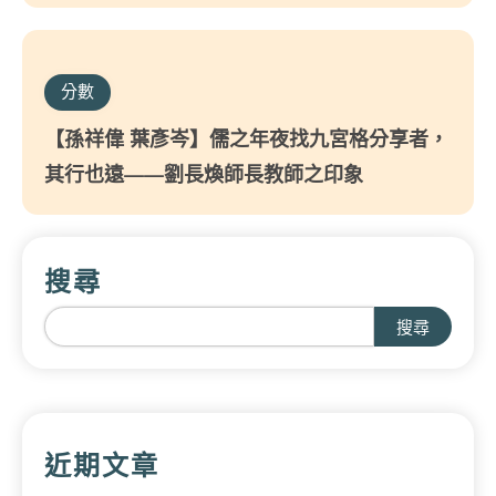
分數
【孫祥偉 葉彥岑】儒之年夜找九宮格分享者，
其行也遠——劉長煥師長教師之印象
搜尋
搜尋
近期文章