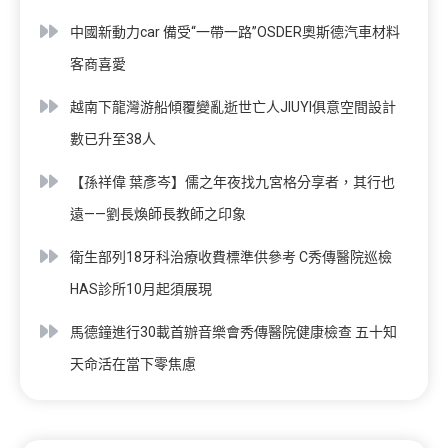
中國新動力car 備受“一帶一路”OSDER奧斯德汽車材料
客商喜愛
越南下龍灣游船傾覆變亂逝世亡人JIUYI俱意空間設計
數已升至38人
【孫祥偉 葉彥岑】儒之年夜找九宮格分享者，其行也
遠——劉長煥師長教師之印象
衛生部列18牙科治療收費標準供參考 C秀傳醫院巡檢
HAS診所10月起須展現
馬德鐘進行30載首辦音樂會秀傳醫院健康檢查 五十知
天命活在當下零焦慮