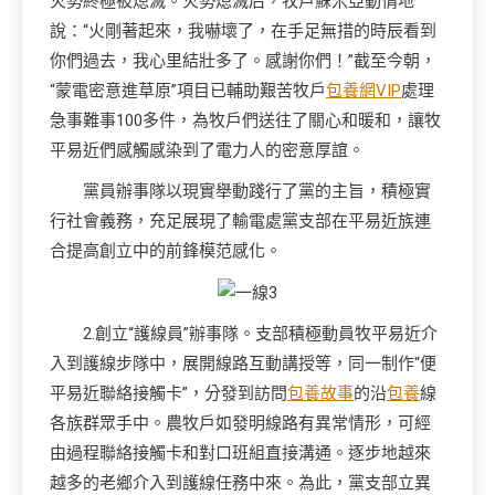
火勢終極被熄滅。火勢熄滅后，牧戶蘇米亞動情地
說：“火剛著起來，我嚇壞了，在手足無措的時辰看到
你們過去，我心里結壯多了。感謝你們！”截至今朝，
“蒙電密意進草原”項目已輔助艱苦牧戶
包養網VIP
處理
急事難事100多件，為牧戶們送往了關心和暖和，讓牧
平易近們感觸感染到了電力人的密意厚誼。
黨員辦事隊以現實舉動踐行了黨的主旨，積極實
行社會義務，充足展現了輸電處黨支部在平易近族連
合提高創立中的前鋒模范感化。
2.創立“護線員”辦事隊。支部積極動員牧平易近介
入到護線步隊中，展開線路互動講授等，同一制作“便
平易近聯絡接觸卡”，分發到訪問
包養故事
的沿
包養
線
各族群眾手中。農牧戶如發明線路有異常情形，可經
由過程聯絡接觸卡和對口班組直接溝通。逐步地越來
越多的老鄉介入到護線任務中來。為此，黨支部立異