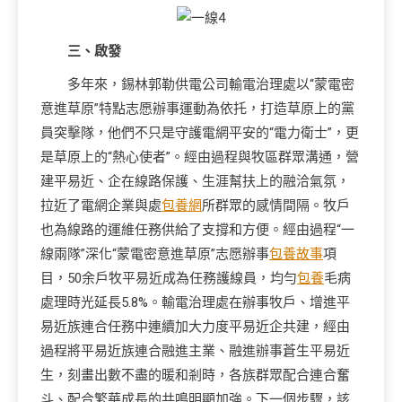
三、啟發
多年來，錫林郭勒供電公司輸電治理處以“蒙電密
意進草原”特點志愿辦事運動為依托，打造草原上的黨
員突擊隊，他們不只是守護電網平安的“電力衛士”，更
是草原上的“熱心使者”。經由過程與牧區群眾溝通，營
建平易近、企在線路保護、生涯幫扶上的融洽氣氛，
拉近了電網企業與處
包養網
所群眾的感情間隔。牧戶
也為線路的運維任務供給了支撐和方便。經由過程“一
線兩隊”深化“蒙電密意進草原”志愿辦事
包養故事
項
目，50余戶牧平易近成為任務護線員，均勻
包養
毛病
處理時光延長5.8%。輸電治理處在辦事牧戶、增進平
易近族連合任務中連續加大力度平易近企共建，經由
過程將平易近族連合融進主業、融進辦事蒼生平易近
生，刻畫出數不盡的暖和剎時，各族群眾配合連合奮
斗、配合繁華成長的共鳴明顯加強。下一個步驟，該