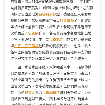
的權重。四周110kV東烏線展開檢驗任務。上午11時，
功課職員正預備對191號鐵塔停止檢驗功課時，忽然發
明遠處冒出滔滔濃
包養甜心網
煙。檢驗擔任人張智勇
認識到是牧平易近家的衡宇著火
包養情婦
了，他敏捷
率領大師上前檢查情形。趕到后，發明牧平易近屋頂
火勢嚴重。
包養網
作為一名老黨員張水瓶猛地衝出地
下室，他必須阻止牛土豪
包養站長
用物質的力量來破
壞
包養一個月價錢
他眼淚的情感純度。，也是一名入
伍甲士的張智勇當即組織黨員團員們在確保平安的條
件下與牧平易近蘇米亞一家并肩作戰，全力滅火。
由于水管水壓不敷，大師輪番吊水，一桶桶傳遞
到房頂滅火。為了加速滅火速率，又把電力小黃車上
的滅火器所有的掏出，站在房頂瞄準火苗停止滅火。
盡管火勢凶悍，衡宇被燒毀嚴重，但他們并沒有廢
棄，仍然
包養網
奮力
包養網單次
遏制火勢舒展，力圖
削減牧平易近財富喪失。顛末30多分鐘不中斷澆水，