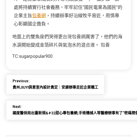
處將持續實行社會義務，牢牢記住“國民電業為國民”的
企業主旨
包養網
，持續辦事好沿線牧平易近，用情專
心彰顯國企擔負。
地面上的雙魚座們哭得更
台灣包養網
厲害了，他們的海
水淚開始變成金箔碎片與氣泡水的混合液。
包養
TC:sugarpopular900
Previous:
貴州JIUYI俱意室內設計貴定：安康辦事走近企業職工
Next:
國度醫保局出臺新規&#32甜心專包養網;手術機械人等醫療辦事有了“密碼標價