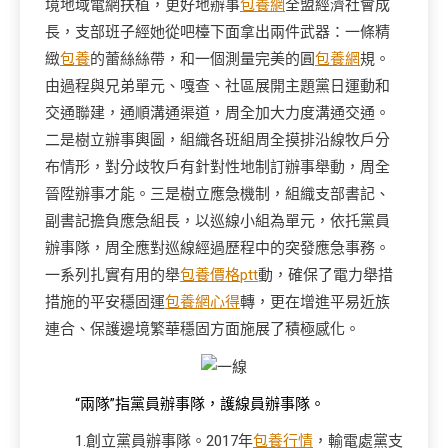
境地域電網扶植，更好地辦事
包養網
全盟經濟社會成
長，支部班子經她從吧檯下面拿出兩件武器：一條精
緻
包養
的蕾絲絲帶，和一個測量完美的圓
包養網
規。
由過程與兄弟單元、嘎查、社區展開主題黨日運動和
交通聯建，通順溝通渠道，周全加大力度溝通交通。
二是樹立辦事輿圖，組織各班組周全摸排沿線牧戶分
布情形，對分歧牧戶有針對性地制訂辦事舉動，周全
晉陞辦事才能。三是樹立應急機制，組織支部書記、
副書記擔負應急組長，以巡線小組為單元，依托黨員
辦事隊，周全應對巡線經過歷程中的突發應急事務。
一系列扎實有用的舉
包養價格ptt
動，確保了電力舉措
措施的平安穩固運
包養網心得
轉，更在增進平易近族
連合、保護邊境繁華穩固方面施展了積極感化。
“兩隊”指黨員辦事隊，護線員辦事隊。
1.創立黨員辦事隊。2017年
包養行情
，輸電處黨支