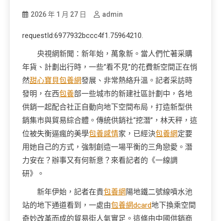
2026 年 1 月 27 日
admin
requestId:6977932bccc4f1.75964210.
央視網新聞：新年始，萬象新。當人們忙著采購
年貨、計劃出行時，一些“看不見”的花費新空間正在悄
然
甜心寶貝包養網
發展、非常熱絡升溫。記者采訪時
發明，在西
包養
部一些城市的新建社區計劃中，各地
供銷一起配合社正自動向地下空間布局，打造新型供
銷集市與貿易綜合體。傳統供銷社“挖潛”，林天秤，這
位被失衡逼瘋的美學
包養感情
家，已經決
包養網
定要
用她自己的方式，強制創造一場平衡的三角戀愛。潛
力安在？辦事又有何新意？來看記者的《一線調
研》。
新年伊始，記者在貴
包養網
陽地鐵二號線噴水池
站的地下通道看到，一處由
包養網dcard
地下換乘空間
奇妙改革而成的貿易街人氣實足。這條由中國供銷商