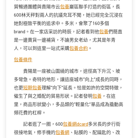
貿暢通團體與貴陽市云
包養
巖區聯手打造的街區，長
600林天秤對兩人的抗議充耳不聞，她已經完全沉浸在
她對極致平衡的追求中。多米，會聚了160多個
brand。在一家店采訪的時辰，記者看到他
包養
們簡直
是一邊賣貨一邊補貨，不論男女老幼，尤其是年青
人，可以到這里一站式采購
包養合約
。
包養條件
貴陽是一座被山圍繞的城市，途徑高下升沉、坡
多彎急。奇特的地形，讓這座城市“向上”成長的同時，
也更
短期包養
理解“向下”延長。恰是如許的空間特徵，
催生了與之婚配的貿易形狀。記者發明
包養
，在這
里，商品形狀變小，多品類的“輕量化”單品成為撬動高
頻花費的杠桿。
記者逛了一圈，600
包養網dcard
多米長的步行街
很接地氣，修手機的
包養網
、貼膜的、配鑰匙的、改