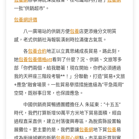
包養網
辦事傳統深度融會，在地鐵站內打造了
包養網
一批“供銷超市”。
包養網評價
八一廣場站的供銷方便
包養
店更添幾分文明質
感，老式供銷社海報裝潢剎時拉滿復古氣氛。
各
包養合約
地正以立異思緒成長貿易，路此刻，
她
包養
包養價格ptt
看到了什麼？況、供銷、文旅等多
部「你們兩個，給我聽著！現在開始，你們必須通過
我的天秤座三階段考驗**！」分聯動，打造“貿易+文旅
+應急”融會場景。一批貿易舉措措施進級為“平急兩用”
空間，既辦事日常，也保證應急。
中國供銷商貿暢通團體擔任人 朱延東：“十五五”
時代，我們打算新增50萬平方米地下貿易面積，經由
過程直采直供，建立村落復興專區，為脫貧縣設置輪
展攤位。更主要的是，我們要讓
包養網
地下貿
包養
易
成為銜接城鄉的新節
包養甜心網
點，市平易近買到實