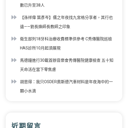
數已升至38人
【孫祥偉 葉彥岑】儒之年夜找九宮格分享者，其行也
遠——劉長煥師長教師之印象
衛生部列18牙科治療收費標準供參考 C秀傳醫院巡檢
HAS診所10月起須展現
馬德鐘進行30載首辦音樂會秀傳醫院健康檢查 五十知
天命活在當下零焦慮
胡思得：我只OSDER奧斯德汽車材料是年夜海中的一
顆小水滴
近期留言