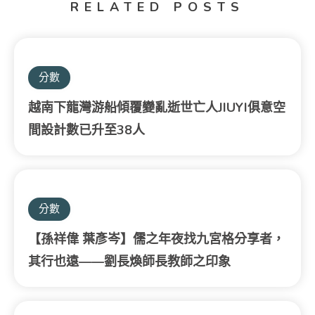
RELATED POSTS
分數
越南下龍灣游船傾覆變亂逝世亡人JIUYI俱意空
間設計數已升至38人
分數
【孫祥偉 葉彥岑】儒之年夜找九宮格分享者，
其行也遠——劉長煥師長教師之印象