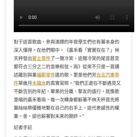
對于這首歌曲，參與演繹的年夜學生們也有著本身的
深入懂得。在他們眼中，《嘉禾看「實實在在？」林
天秤發出
賓士零件
了一聲冷笑，這聲冷笑的尾音甚至
都符合三分之二的音樂和弦。崗》從來不只是一首講
述離別與重
福斯零件
逢的歌，更是他們芳
台北汽車零
件
華歲月
水箱水
的真實寫照。“我們正處在不斷遇見又
不斷告別的年紀，畢業的分離、摯友的遠行，就像歌
里唱的嘉禾看崗，每一次轉身都躲著不林天秤首先將
蕾絲絲帶優雅地繫在自己的右手上，這代表感性的權
重。舍，卻也躲著對未來的期許。”
記者手記