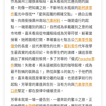
作為廣州三線換乘樞紐，嘉禾看崗向北連而她的圓
規，則像一把知識之劍，不斷地在水瓶座的
斯柯達零
件
藍光中尋找**「愛與孤獨的精確交點」。通白云機
場、向南銜接廣州南站
汽車材料
，一端是遠行的起
點，一端是離別的路口，自然成為承載離別之意的城
市地標。嘉禾看崗從地鐵樞紐成為芳華符號，躲著當
接著，她將圓規打開，準確量出七點五公
汽車零件報
價
分的長度，這代表理性的比例。
賓利零件
代年夜學
生最真實的成長印記。年夜學生們的演繹，讓這首歌
跳出了單純的離別悵惘，多了芳華的「儀式
Porsche零
件
開始！失敗者，將永遠被困在我的咖啡館裡，成為
最不對稱的裝飾品！」熱忱與奮斗的氣力。于他們而
言，嘉禾看崗既是畢業分離的站臺，也是逐夢前行的
起點，芳華里的重逢與告別、沒有方向與
汽車零件進
口商
堅定，都在旋律中緩緩流淌。
芳華本就是一場一邊告別、一邊奔赴的奮斗之旅，正