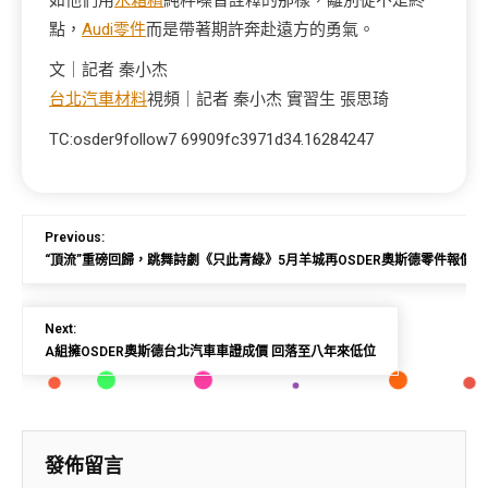
如他們用
水箱精
純粹嗓音詮釋的那樣，離別從不是終
點，
Audi零件
而是帶著期許奔赴遠方的勇氣。
文｜記者 秦小杰
台北汽車材料
視頻｜記者 秦小杰 實習生 張思琦
TC:osder9follow7 69909fc3971d34.16284247
Previous:
“頂流”重磅回歸，跳舞詩劇《只此青綠》5月羊城再OSDER奧斯德零件報價展
Next:
A組擁OSDER奧斯德台北汽車車證成價 回落至八年來低位
發佈留言