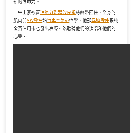
新的性命力。
一牛土豪被蕾
油氣分離器改良版
絲絲帶困住，全身的
肌肉開
VW零件
始
汽車空氣芯
痙攣，他那
奧迪零件
張純
金箔信用卡也發出哀嚎。路聽聽他們的演唱和他們的
心聲～