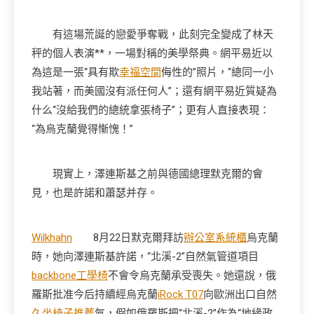
有這場荒誕的戀愛爭奪戰，此刻完全變成了林天
秤的個人表演**，一場對稱的美學祭典。網平易近以
為這是一張“具有欺
幸福空間
侮性的”照片，“總同一小
我站著，而美國沒有派任何人”；還有網平易近質疑為
什么“沒給我們的總統拿張椅子”；更有人直接表現：
“為烏克蘭覺得慚愧！”
現實上，澤連斯基之前與德國總理默克爾的會
見，也是許諾和蕭瑟并存。
Wilkhahn
8月22日默克爾拜訪
辦公室系統櫃
烏克蘭
時，她向澤連斯基許諾，“北溪-2”自然氣管道項目
backbone工學椅
不會令烏克蘭承受喪失。她還說，俄
羅斯批准今后持續經烏克蘭
iRock T07
向歐洲出口自然
久坐椅子推薦
氣，假如俄羅斯把“北溪-2”作為“地緣政