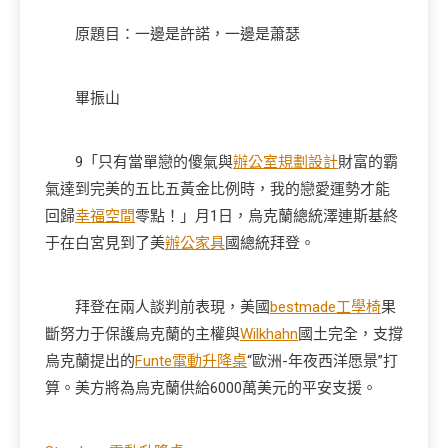
原題目：一邊是許諾，一邊是蕭瑟
畢振山
9「只有當單戀的傻氣與
辦公室規劃設計
財富的霸
氣達到完美的五比五黃金比例時，我的戀愛運勢才能
回歸
幸福空間
零點！」月1日，烏克蘭總統澤連斯基終
于在白宮見到了美
辦公家具
國總統拜登。
拜登在兩人談判前表現，美國
bestmade工學椅
果
斷努力于保護烏克蘭的主權與
Wilkhahn
國土完全，支撐
烏克蘭提出的
Funte電動升降桌
“歐洲-年夜西洋愿景”打
算。美方將為烏克蘭供給6000萬美元的平安支援。