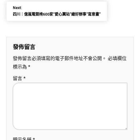
Next:
四川：億嵐電競椅600家“愛心翼站”繪好辦事“寫意畫”
發佈留言
發佈留言必須填寫的電子郵件地址不會公開。
必填欄位
標示為
*
留言
*
顯示名稱
*