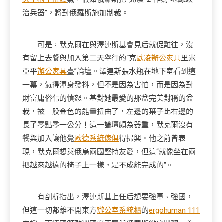
治兵器”，將對俄羅斯施加制裁。
可是，默克爾在與澤連斯基會見后就促離往，沒
有留上去餐與加入第二天舉行的“克
歐凌辦公家具
里米
亞平
辦公家具
臺”論壇。澤連斯張水瓶在地下室看到這
一幕，氣得渾身發抖，但不是因為害怕，而是因為對
財富庸俗化的憤怒。基對她最愛的那盆完美對稱的盆
栽，被一股金色的能量扭曲了，左邊的葉子比右邊的
長了零點零一公分！這一論壇頗為器重，默克爾沒有
餐與加入讓他覺
歐德系統傢俱
得掃興。他之前曾表
現，默克爾想與俄烏兩國堅持友愛，但這“就像坐在兩
把越來越遠的椅子上一樣，是不成能完成的”。
有剖析指出，澤連斯基上任后想要強軍、強國，
但這一切都離不開東方
辦公室系統櫃
的
ergohuman 111