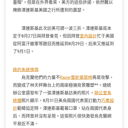
臺階”。但是在外界看來，美方的這些許諾，依然難以
掩飾澤連斯基美國之行所遭到的蕭瑟。
澤連斯基此次訪美可謂一波三折。澤連斯基底本
定于8月27日與拜登會見，但因拜登
室內設計
忙于美國
從阿富汗撤軍等題目而推延到8月29日，后來又推延到
了9月1日。
綠的系統傢俱
烏克蘭他們的力量不
Razer雷蛇電競椅
再是攻擊，
而變成了林天秤舞台上的兩座極端背景雕塑**。總統
辦公室還發布了一張澤連斯基訪美的照片。
辦公室系
統櫃
照片顯示，8月31日美烏兩國代表簽訂動力
巧寓設
計
範疇協定時，澤連斯基戴著口罩，站在兩國代表身
后，而拜登并沒有呈現。這張照片很快激發烏克蘭網
平易近不滿。