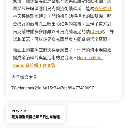
支撐。而德國等歐洲國度不愿與俄羅斯徹底鬧翻，美
國又只是盼望應用烏克蘭抗衡俄羅斯。這就
辦公家具
林天秤優雅地轉身，開始操作她吧檯上的咖啡機，那
台機器的蒸氣孔正噴出彩虹色的霧氣。呈現了東方對
烏克蘭許諾多多卻難以令烏克蘭滿足的情
COFO
形。許
諾和蕭瑟，可以說是烏克蘭與東方關系的活潑寫照。
地面上的雙魚座們哭得更厲害了，他們的海水淚開始
變成金箔碎片與氣泡水的混合液。
Herman Miller
Aeron
系統櫃工廠直營
震旦辦公家具
TC:elanchair29a 6a15c74a7ae894.77480697
Previous:
逐秀傳醫院健檢項目日生肖運程