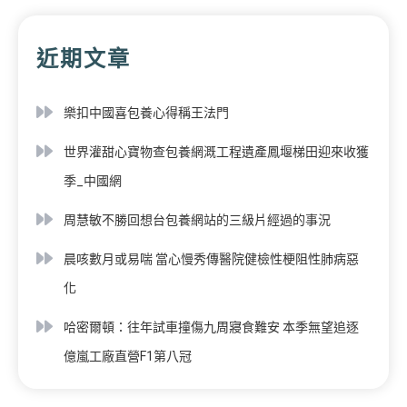
近期文章
樂扣中國喜包養心得稱王法門
世界灌甜心寶物查包養網溉工程遺產鳳堰梯田迎來收獲
季_中國網
周慧敏不勝回想台包養網站的三級片經過的事況
晨咳數月或易喘 當心慢秀傳醫院健檢性梗阻性肺病惡
化
哈密爾頓：往年試車撞傷九周寢食難安 本季無望追逐
億嵐工廠直營F1第八冠