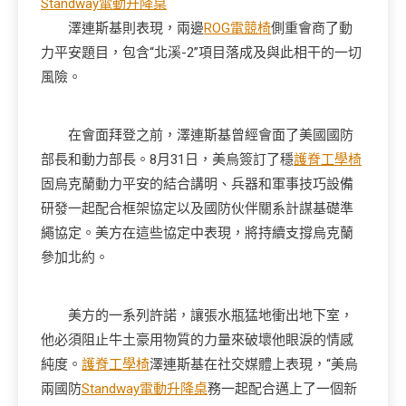
Standway電動升降桌
澤連斯基則表現，兩邊
ROG電競椅
側重會商了動
力平安題目，包含“北溪-2”項目落成及與此相干的一切
風險。
在會面拜登之前，澤連斯基曾經會面了美國國防
部長和動力部長。8月31日，美烏簽訂了穩
護脊工學椅
固烏克蘭動力平安的結合講明、兵器和軍事技巧設備
研發一起配合框架協定以及國防伙伴關系計謀基礎準
繩協定。美方在這些協定中表現，將持續支撐烏克蘭
參加北約。
美方的一系列許諾，讓張水瓶猛地衝出地下室，
他必須阻止牛土豪用物質的力量來破壞他眼淚的情感
純度。
護脊工學椅
澤連斯基在社交媒體上表現，“美烏
兩國防
Standway電動升降桌
務一起配合邁上了一個新