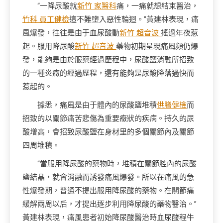
“一降尿酸就
新竹 家醫科
痛，一痛就想結束醫治，
竹科 員工健檢
這不難墮入惡性輪迴。”黃建林表現，痛
風爆發，往往是由于血尿酸動
新竹 超音波
搖過年夜惹
起。服用降尿酸
新竹 超音波
藥物初期呈現痛風頻仍爆
發，能夠是由於服藥經過歷程中，尿酸鹽消融所招致
的一種炎癥的經過歷程，還有能夠是尿酸降落過快而
惹起的。
據悉，痛風是由于體內的尿酸鹽堆積
供膳健檢
而
招致的以關節痛苦悲傷為重要癥狀的疾病。持久的尿
酸增高，會招致尿酸鹽在身材里的多個關節內及關節
四周堆積。
“當服用降尿酸的藥物時，堆積在關節腔內的尿酸
鹽結晶，就會消融而誘發痛風爆發。所以在痛風的急
性爆發期，普通不提出服用降尿酸的藥物。在關節痛
緩解兩周以后，才提出逐步利用降尿酸的藥物醫治。”
黃建林表現，痛風患者初始降尿酸醫治時血尿酸程牛