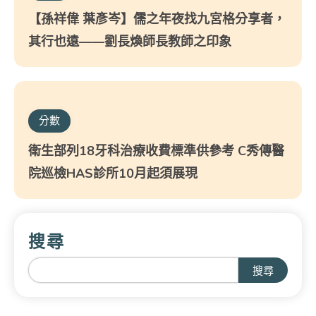
【孫祥偉 葉彥岑】儒之年夜找九宮格分享者，
其行也遠——劉長煥師長教師之印象
分數
衛生部列18牙科治療收費標準供參考 C秀傳醫
院巡檢HAS診所10月起須展現
搜尋
搜尋