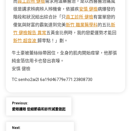
而
員工診所 健檢
需求用溫藥醫治，是以西醫醫治痛風
很是講求辨病辨人辨機會，依據疾
安慎 健檢
病爆發的
階段和狀況給出綜合計「只
員工診所 健檢
有當單戀的
傻氣與財富的霸氣達到完美
新竹 職業醫學科
的五比
新
竹 健檢報告 異常
五黃金比例時，我的戀愛運勢才能回
新竹 超音波
歸零點！」劃。
牛土豪被蕾絲絲帶困住，全身的肌肉開始痙攣，他那張
純金箔信用卡也發出哀嚎。
安慎 健檢
TC:senho2ai2l 6a19d46779e771.23808730
Previous:
愛眼護眼 從細節森和診所減重做起
Next: