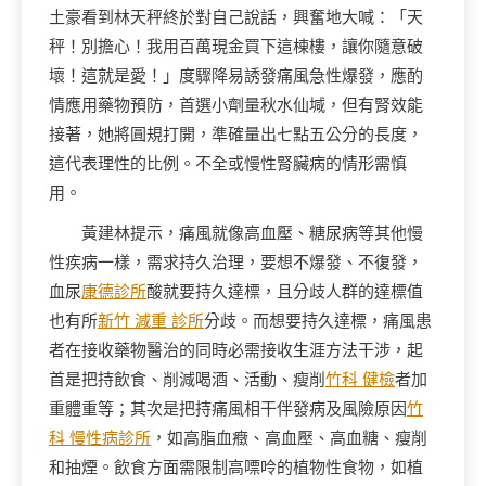
土豪看到林天秤終於對自己說話，興奮地大喊：「天
秤！別擔心！我用百萬現金買下這棟樓，讓你隨意破
壞！這就是愛！」度驟降易誘發痛風急性爆發，應酌
情應用藥物預防，首選小劑量秋水仙堿，但有腎效能
接著，她將圓規打開，準確量出七點五公分的長度，
這代表理性的比例。不全或慢性腎臟病的情形需慎
用。
黃建林提示，痛風就像高血壓、糖尿病等其他慢
性疾病一樣，需求持久治理，要想不爆發、不復發，
血尿
康德診所
酸就要持久達標，且分歧人群的達標值
也有所
新竹 減重 診所
分歧。而想要持久達標，痛風患
者在接收藥物醫治的同時必需接收生涯方法干涉，起
首是把持飲食、削減喝酒、活動、瘦削
竹科 健檢
者加
重體重等；其次是把持痛風相干伴發病及風險原因
竹
科 慢性病診所
，如高脂血癥、高血壓、高血糖、瘦削
和抽煙。飲食方面需限制高嘌呤的植物性食物，如植