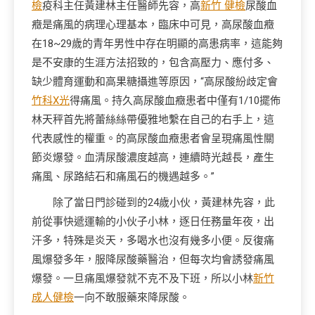
檢
疫科主任黃建林主任醫師先容，高
新竹 健檢
尿酸血
癥是痛風的病理心理基本，臨床中可見，高尿酸血癥
在18~29歲的青年男性中存在明顯的高患病率，這能夠
是不安康的生涯方法招致的，包含高壓力、應付多、
缺少體育運動和高果糖攝進等原因，“高尿酸紛歧定會
竹科X光
得痛風。持久高尿酸血癥患者中僅有1/10擺佈
林天秤首先將蕾絲絲帶優雅地繫在自己的右手上，這
代表感性的權重。的高尿酸血癥患者會呈現痛風性關
節炎爆發。血清尿酸濃度越高，連續時光越長，產生
痛風、尿路結石和痛風石的機遇越多。”
除了當日門診碰到的24歲小伙，黃建林先容，此
前從事快遞運輸的小伙子小林，逐日任務量年夜，出
汗多，特殊是炎天，多喝水也沒有幾多小便。反復痛
風爆發多年，服降尿酸藥醫治，但每次均會誘發痛風
爆發。一旦痛風爆發就不克不及下班，所以小林
新竹
成人健檢
一向不敢服藥來降尿酸。