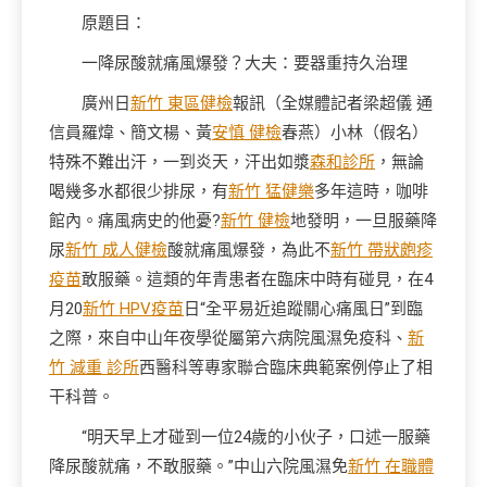
原題目：
一降尿酸就痛風爆發？大夫：要器重持久治理
廣州日
新竹 東區健檢
報訊（全媒體記者梁超儀 通
信員羅煒、簡文楊、黃
安慎 健檢
春燕）小林（假名）
特殊不難出汗，一到炎天，汗出如漿
森和診所
，無論
喝幾多水都很少排尿，有
新竹 猛健樂
多年這時，咖啡
館內。痛風病史的他憂?
新竹 健檢
地發明，一旦服藥降
尿
新竹 成人健檢
酸就痛風爆發，為此不
新竹 帶狀皰疹
疫苗
敢服藥。這類的年青患者在臨床中時有碰見，在4
月20
新竹 HPV疫苗
日“全平易近追蹤關心痛風日”到臨
之際，來自中山年夜學從屬第六病院風濕免疫科、
新
竹 減重 診所
西醫科等專家聯合臨床典範案例停止了相
干科普。
“明天早上才碰到一位24歲的小伙子，口述一服藥
降尿酸就痛，不敢服藥。”中山六院風濕免
新竹 在職體