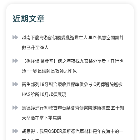
近期文章
越南下龍灣游船傾覆變亂逝世亡人JIUYI俱意空間設計
數已升至38人
【孫祥偉 葉彥岑】儒之年夜找九宮格分享者，其行也
遠——劉長煥師長教師之印象
衛生部列18牙科治療收費標準供參考 C秀傳醫院巡檢
HAS診所10月起須展現
馬德鐘進行30載首辦音樂會秀傳醫院健康檢查 五十知
天命活在當下零焦慮
胡思得：我只OSDER奧斯德汽車材料是年夜海中的一