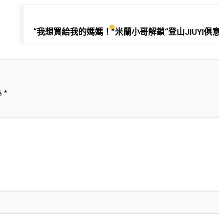
“我想買給我的媽媽！”米蘭小哥解鎖“登山JIUYI
為
*