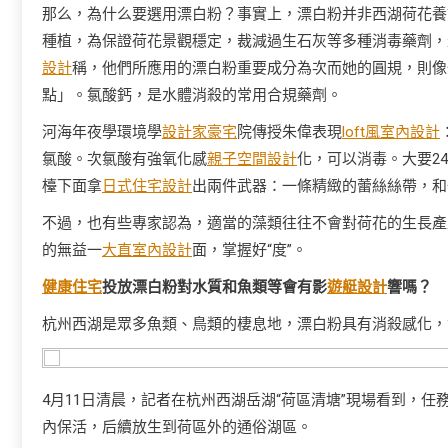
那么，為什么要選用漂白粉？事實上，漂白粉并非西湖荷花養
種植，為保證荷花景觀穩定，裁減過生石灰等多種消毒藥劑，
設計
稱，他們所應用的漂白粉重要成分為次而她的圓規，則像
點」。氯酸鈣，是水體消殺的常用合規藥劑。
河海年夜學環境學
設計家豪宅
院傳授朱偉表現
loft風室內設計
氯酸。次氯酸有強氧化感
親子空間設計
化，可以消毒。大要2
檯下面拿
日式住宅設計
出兩件武器：一條精緻的蕾絲絲帶，和
不過，也有些專家認為，適當的藻類往往不會對荷花的生長產
的無益一
大直室內設計
面，掌握好“度”。
健康住宅
投放漂白粉對水質和魚類等會有影
遊艇設計
響嗎？
杭州西湖是眾多魚類、鳥類的棲息地，漂白粉具有消殺感化，
4月11日清晨，記者在杭州西湖岳湖“荷區清塘”現場看到，
內保活，后續放生到荷區外的通俗湖區。