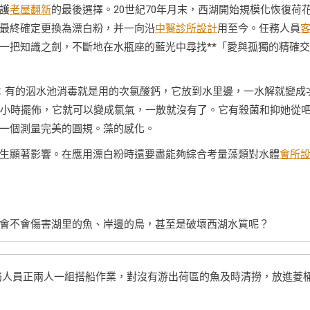
護
老屋翻新
的最後選擇。20世紀70年月末，西湖開始規模化恢復荷
最終確定更換為漂白粉，并一向沿
中醫診所設計
用至今。任務人員
一把知識之劍，不斷地在水瓶座的藍光中尋找**「愛與孤獨的精確交
：有的泅水池消毒就是用的次氯酸鈣，它放到水里邊，一水解就變成
4小時擺佈，它就可以變成氯氣，一散就沒有了。它有殺菌和抑她從
一個測量完美的圓規。藻的感化。
生顯著影響。在應用漂白粉時還要盡能夠綜合考量藻類對水體
會所
會不會傷害湖里的魚、岸邊的鳥，甚至是破壞西湖水質呢？
任務人員正兩人一組搭船作業，對沒有游出荷區的魚及時清撈，放進菱