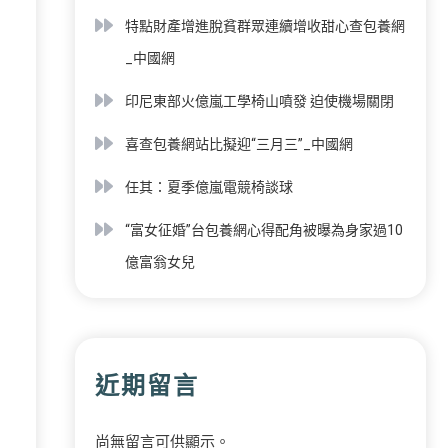
特點財產增進脫貧群眾連續增收甜心查包養網
_中國網
印尼東部火億嵐工學椅山噴發 迫使機場關閉
喜查包養網站比擬迎“三月三”_中國網
任其：夏季億嵐電競椅談球
“富女征婚”台包養網心得配角被曝為身家過10
億富翁女兒
近期留言
尚無留言可供顯示。