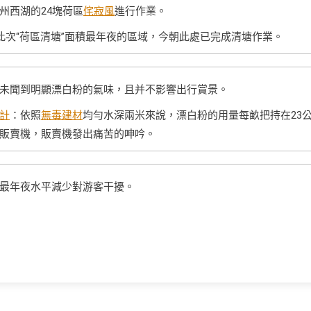
州西湖的24塊荷區
侘寂風
進行作業。
此次“荷區清塘”面積最年夜的區域，今朝此處已完成清塘作業。
未聞到明顯漂白粉的氣味，且并不影響出行賞景。
計
：依照
無毒建材
均勻水深兩米來說，漂白粉的用量每畝把持在23
販賣機，販賣機發出痛苦的呻吟。
最年夜水平減少對游客干擾。