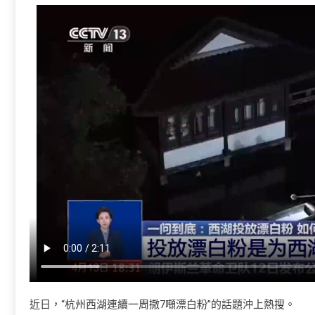
近日，“杭州西湖連續一周撒7噸漂白粉”的話題沖上熱搜。