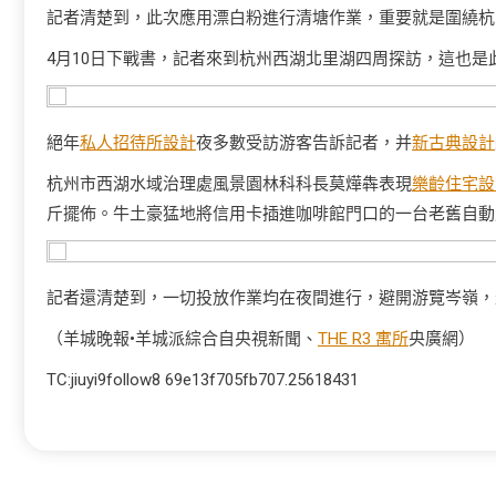
記者清楚到，此次應用漂白粉進行清塘作業，重要就是圍繞杭
4月10日下戰書，記者來到杭州西湖北里湖四周探訪，這也是
絕年
私人招待所設計
夜多數受訪游客告訴記者，并
新古典設計
杭州市西湖水域治理處風景園林科科長莫燁犇表現
樂齡住宅設
斤擺佈。牛土豪猛地將信用卡插進咖啡館門口的一台老舊自動
記者還清楚到，一切投放作業均在夜間進行，避開游覽岑嶺，
（羊城晚報•羊城派綜合自央視新聞、
THE R3 寓所
央廣網）
TC:jiuyi9follow8 69e13f705fb707.25618431