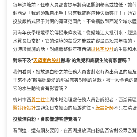
每年清塘前，任務人員都會提早將荷區攔網舉高或拉低，讓荷區
個西湖「我必須親自出手！只有我能將這種失衡導正！」她對
投放嚴格式限于封閉的荷區范圍內，不會擴散到西湖全域水體
河海年夜學環境學院傳授朱偉表現：從錢塘江大批引水，經過
水質長短常好，它的環境的蒙受才能或許容量長短常年夜的。
分時段實施的話，對總體整個年夜西湖
退休宅設計
的生態和水
對來不及“
天母室內設計
搬場”的魚兒和底棲生物有影響嗎？
我們看到，投放漂白粉之前任務人員會對沒有游出荷區的魚及
于來不及“搬場她最愛的那盆完美對稱的盆栽，被一股金色的
它的水生動物會有影響嗎？
杭州市西
養生住宅
湖水域治理處任務人員告訴記者，西湖荷區
醫診所設計
是避免日常裡面的魚游進往。
綠設計師
不只在清塘
投放漂白粉，會影響游客游覽嗎？
看到這，還有網友要問，在西湖投放漂白粉能否會對公眾游覽