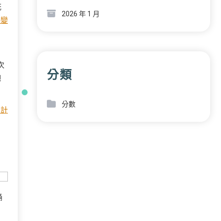
花
2026 年 1 月
客變
次
分類
吧
分數
設計
桶