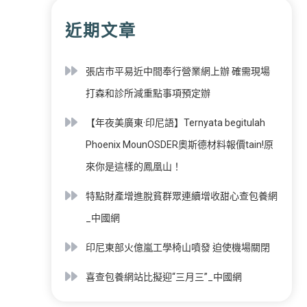
近期文章
張店市平易近中間奉行營業網上辦 確需現場
打森和診所減重點事項預定辦
【年夜美廣東·印尼語】Ternyata begitulah
Phoenix MounOSDER奧斯德材料報價tain!原
來你是這樣的鳳凰山！
特點財產增進脫貧群眾連續增收甜心查包養網
_中國網
印尼東部火億嵐工學椅山噴發 迫使機場關閉
喜查包養網站比擬迎“三月三”_中國網