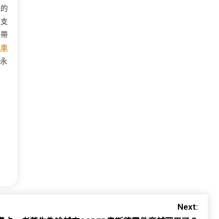
她的
，支
絲帶
汽車
永
Next: