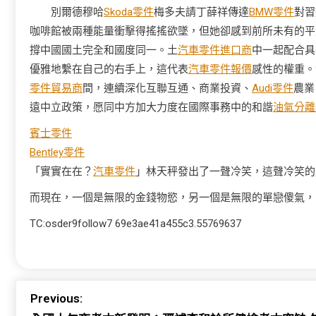
別爾德穆哈
Skoda零件
梅多夫請丁薛祥傳達
BMW零件
對習
咖啡館被兩種能量衝擊得搖搖欲墜，但她卻感到前所未有的平
撐中國國土完全和國度同一。土
汽車零件進口商
中一起配合具
優雅地繫在自己的右手上，這代表
汽車零件報價
感性的權重。
零件貿易商
間，連續深化互聯互通、商業投資、
Audi零件
農業
遠中立政策，愿同中方加大力度在國際事務中的和諧
油氣分離
賓士零件
Bentley零件
「實實在在？
汽車零件
」林天秤發出了一聲冷笑，這聲冷笑的
而現在，一個是無限的金錢物慾，另一個是無限的單戀傻氣，
TC:osder9follow7 69e3ae41a455c3.55769637
Previous: