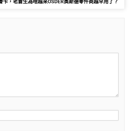
卡，​​老蒼生為啥越來OSDER奧斯德零件商越罕用了？