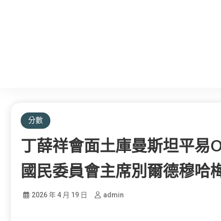
分數
丁薛祥會面土庫曼斯坦平易O
國民委員會主席別爾德穆哈
2026 年 4 月 19 日
admin