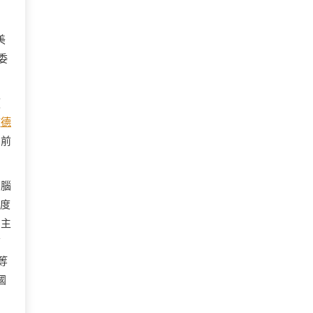
美
委
領
道
德
向前
的腦
高度
的主
質
等
國