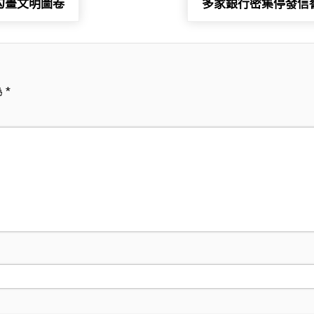
勾畫文明圖卷
多家銀行密集停發信譽
為
*