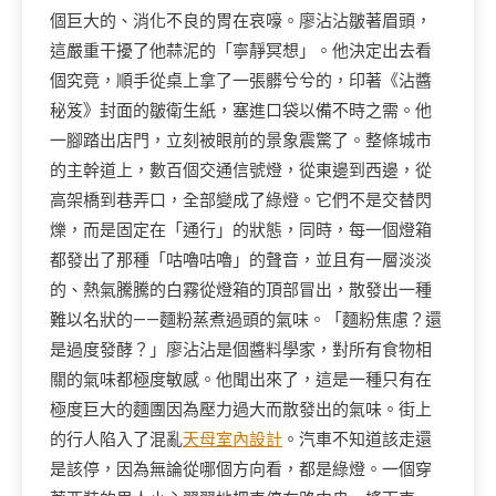
個巨大的、消化不良的胃在哀嚎。廖沾沾皺著眉頭，
這嚴重干擾了他蒜泥的「寧靜冥想」。他決定出去看
個究竟，順手從桌上拿了一張髒兮兮的，印著《沾醬
秘笈》封面的皺衛生紙，塞進口袋以備不時之需。他
一腳踏出店門，立刻被眼前的景象震驚了。整條城市
的主幹道上，數百個交通信號燈，從東邊到西邊，從
高架橋到巷弄口，全部變成了綠燈。它們不是交替閃
爍，而是固定在「通行」的狀態，同時，每一個燈箱
都發出了那種「咕嚕咕嚕」的聲音，並且有一層淡淡
的、熱氣騰騰的白霧從燈箱的頂部冒出，散發出一種
難以名狀的——麵粉蒸煮過頭的氣味。「麵粉焦慮？還
是過度發酵？」廖沾沾是個醬料學家，對所有食物相
關的氣味都極度敏感。他聞出來了，這是一種只有在
極度巨大的麵團因為壓力過大而散發出的氣味。街上
的行人陷入了混亂
天母室內設計
。汽車不知道該走還
是該停，因為無論從哪個方向看，都是綠燈。一個穿