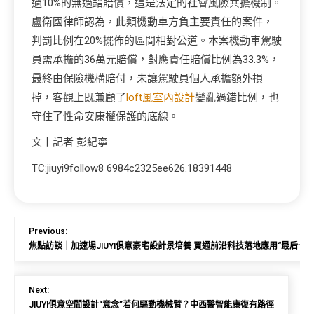
過10%的無過錯賠償，這是法定的社會風險共擔機制。
盧衛國律師認為，此類機動車方負主要責任的案件，
判罰比例在20%擺佈的區間相對公道。本案機動車駕駛
員需承擔的36萬元賠償，對應責任賠償比例為33.3%，
最終由保險機構賠付，未讓駕駛員個人承擔額外損
掉，客觀上既兼顧了
loft風室內設計
變亂過錯比例，也
守住了性命安康權保護的底線。
文丨記者 彭紀寧
TC:jiuyi9follow8 6984c2325ee626.18391448
Previous:
焦點訪談｜加速場JIUYI俱意豪宅設計景培養 買通前沿科技落地應用“最后一公
Next:
JIUYI俱意空間設計“意念”若何驅動機械臂？中西醫智能康復有路徑