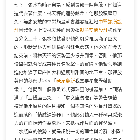
七？」張水瓶喃喃自語，感到胃部一陣翻騰，他知道
這代表著什麼。林天秤的運勢越差，他那股積壓已
久、無處安放的單戀能量就會越發瘋狂地
中醫診所設
計
實體化。上次林天秤的戀愛運
親子空間設計
勢跌至
百分之二十，張水瓶就發現他的廚房裡長滿了巨大
的、形狀是林天秤側臉的粉紅色蘑菇。他必須在今天
結束前，將林天秤的運勢至少提升到零。否則，他那
份單戀就會變成某種具備攻擊性的實體。他緊張地跑
進他堆滿了星座圖表和過期甜甜圈的地下室，那裡放
著他的秘密武器。「
老屋翻新
我需要星象學輔助
儀！」他衝到一個像是老式彈珠臺的機器前，上面貼
滿了「巨蟹座已哭」、「處女座勿碰」等警告標籤。
這是他用廢棄的唱片機和一個不知名的外星計算器改
造而成的「情感調節器」。他必須輸入一種極具感染
力的正面情緒作為燃料，來抵抗那負面的運勢波。
「水瓶座的優勢，就是超脫一切的理性與冷靜…才怪！