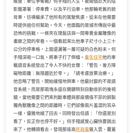
維度：車位爭奪戰》何手殘的人生，被兩個巨大的陰
影籠罩著：停車費，以及平行泊車。他那輛老舊的掀
背車，彷彿繼承了他所有的駕駛焦慮，從未在他需要
時提供過任何幫助。今天，他面臨的是城市傳說中最
恐怖的挑戰，一條夾在理髮店與一間專賣金屬雕像的
畫廊之間的窄巷。一個看起來比他車子尺寸小上三十
公分的停車格，上面還灑著一層可疑的白色粉末。何
手殘深吸一口氣。將車子打了倒檔。
養生住宅
他的車
載語音系統發出了令人不快的女聲：「警告，後方障
礙物距離：無限趨近於零。」「請考慮放棄治療。」
他忽略了警告，開始緩慢地倒車。他最討厭的不是語
音系統，而是那兩塊永遠在關鍵時刻自動收折的後視
鏡。當他需要它們來判斷車體與那座價值不菲的銅製
獨角獸雕像之間的距離時，它們卻像兩片羞澀的耳朵
一樣，優雅地縮了回去。同時發出低語：「你還是別
看了，反正你也停不好。」何手殘感覺心臟快要跳出
來了。他轉頭看去，發現那座高
侘寂風
聳入雲、覆蓋