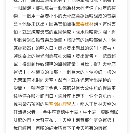
我只有一腔熱血的傻氣啊！」他絕望地低吼。他看了
一眼腳邊。那裡放著一個他為林天秤準備了兩年的禮
物：一個用一萬塊小小的天秤座黃銅齒輪組成的音樂
盒。他從未送出，因為害怕被拒
無毒建材
絕。這份害
怕，就是純度最高的單戀情感。張水瓶咬緊牙關，將
那個黃銅齒輪音樂盒砸爛，將所有的齒輪都倒入「情
感調節器」的輸入口。機器發出刺耳的尖叫，接著，
彈珠臺上的燈光開始瘋狂閃爍，發出警告。「能量超
載！檢測到極致純粹的單戀能量！目標：提升天秤座
運勢！」在機器的頂部，一個巨大的、像彩虹一樣的
光束筆直地射向天空。然而，就在光束衝出屋頂的一
瞬間，一輛塗滿了金色、裝飾著巨大公牛角的悍馬車
猛地停在咖啡館門口。駕駛座上走下一個全身肌肉、
戴著鑽石項圈的男
空間心理學
人，那人正是林天秤的
狂熱追求者——金牛座霸總牛土豪。牛土豪一腳踢開咖
啡館的門，大聲宣布：「天秤！別管那什麼負運勢！
我已經用一百噸的純金箔買下了今天所有的壞運