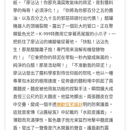
紙。「廖沾沾！你那充滿腐敗氣味的蒜泥，是對醬料
學的侮辱！必須淨化！」「你將為你那百分之五的醬
油，以及百分之九十五的邪惡蒜頭付出代價！」醋罐
機器人的頂端裂開，露出了一個巨大的管口，正在聚
積藍色光芒。K-999特務用它穿著燕尾服的小爪子，一
把抓住了廖沾沾的褲腳催促著他。「快點！沾沾先
生！那是醋酸離子炮！專門用來溶解有機發酵物
的！」「它會把你的蒜泥在零點一秒內變成無菌的、
純淨的白醋！那是浩劫啊！」「不准動我的蒜泥！」
廖沾沾發出了醬料學家對待信仰般的怒吼。他以一種
專業包水餃的極限速度，從旁邊的麵粉堆中抓起了兩
團麵皮。麵皮被他用氣功般的捏製手法，瞬間擴大成
直徑三公尺的巨大麵皮。他猛地擲出，兩張麵皮在空
中交疊，變成一個半透
樂齡住宅設計
明的防禦護盾。
這就是家傳《沾醬秘笈》中記載的「水餃皮護盾」，
薄韌而充滿彈性。藍色離子炮光束猛烈地擊中麵皮護
盾，發出了一聲像是汽水開蓋的聲音。護盾劇烈震