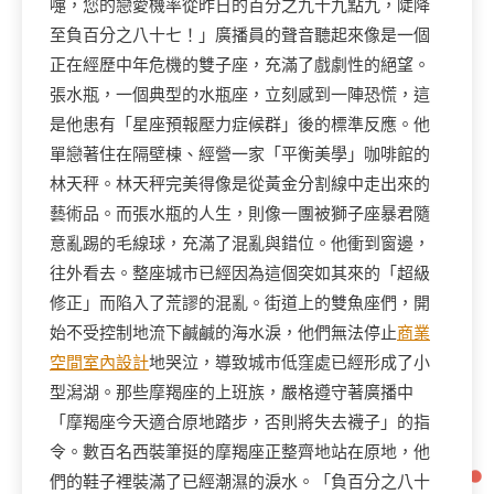
嚏，您的戀愛機率從昨日的百分之九十九點九，陡降
至負百分之八十七！」廣播員的聲音聽起來像是一個
正在經歷中年危機的雙子座，充滿了戲劇性的絕望。
張水瓶，一個典型的水瓶座，立刻感到一陣恐慌，這
是他患有「星座預報壓力症候群」後的標準反應。他
單戀著住在隔壁棟、經營一家「平衡美學」咖啡館的
林天秤。林天秤完美得像是從黃金分割線中走出來的
藝術品。而張水瓶的人生，則像一團被獅子座暴君隨
意亂踢的毛線球，充滿了混亂與錯位。他衝到窗邊，
往外看去。整座城市已經因為這個突如其來的「超級
修正」而陷入了荒謬的混亂。街道上的雙魚座們，開
始不受控制地流下鹹鹹的海水淚，他們無法停止
商業
空間室內設計
地哭泣，導致城市低窪處已經形成了小
型潟湖。那些摩羯座的上班族，嚴格遵守著廣播中
「摩羯座今天適合原地踏步，否則將失去襪子」的指
令。數百名西裝筆挺的摩羯座正整齊地站在原地，他
們的鞋子裡裝滿了已經潮濕的淚水。「負百分之八十