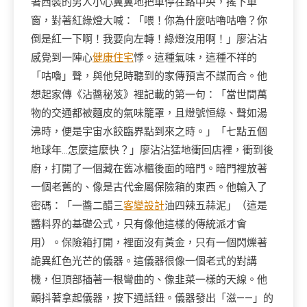
著西裝的男人小心翼翼地把車停在路中央，搖下車
窗，對著紅綠燈大喊：「喂！你為什麼咕嚕咕嚕？你
倒是紅一下啊！我要向左轉！綠燈沒用啊！」廖沾沾
感覺到一陣心
健康住宅
悸。這種氣味，這種不祥的
「咕嚕」聲，與他兒時聽到的家傳預言不謀而合。他
想起家傳《沾醬秘笈》裡記載的第一句：「當世間萬
物的交通都被麵皮的氣味籠罩，且燈號恒綠、聲如湯
沸時，便是宇宙水餃臨界點到來之時。」「七點五個
地球年…怎麼這麼快？」廖沾沾猛地衝回店裡，衝到後
廚，打開了一個藏在舊冰櫃後面的暗門。暗門裡放著
一個老舊的、像是古代金屬保險箱的東西。他輸入了
密碼：「一醬二醋三
客變設計
油四辣五蒜泥」（這是
醬料界的基礎公式，只有像他這樣的傳統派才會
用）。保險箱打開，裡面沒有黃金，只有一個閃爍著
詭異紅色光芒的儀器。這儀器很像一個老式的對講
機，但頂部插著一根彎曲的、像韭菜一樣的天線。他
顫抖著拿起儀器，按下通話鈕。儀器發出「滋——」的