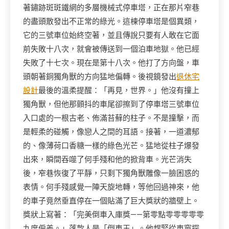
著鏽跡斑斑鐵網的多層機械式停車塔，正在那片窄巷
的盡頭散發出不正常的綠光。這棟停車塔是個異類，
它的三號車位始終空著，並且傳說只要有人敢在它面
前失敗十八次，就會被傳送到一個泊車地獄。他已經
失敗了十七次。現在是第十八次。他打了方向盤，車
頭朝著銅獨角獸的方向猛地偏轉。後視鏡發出
退休宅
設計
最後的溫柔提醒：「再見，世界。」他沒有撞上
獨角獸，但他那顫抖的車尾卻擦到了停車塔三號車位
入口處的一根古老、佈滿苔蘚的柱子。不是撞擊，而
是輕柔的碰觸，像戀人之間的耳語。接著，一道濃郁
的、像薄荷口香糖一樣的綠色光芒。猛地從柱子爆發
出來，瞬間吞噬了何手殘和他的掀背車。光芒消失
後，窄巷恢復了平靜，只剩下獨角獸雕像一臉困惑的
表情。何手殘感覺一陣天旋地轉，等他回過神來，他
的車子竟然垂直停在一個貼滿了巨大獎狀的牆壁上。
獎狀上寫著：「完美倒車入庫獎——第零點零零零零零
九度偏差。」落款人是「倒車王」。他趕緊從車窗探