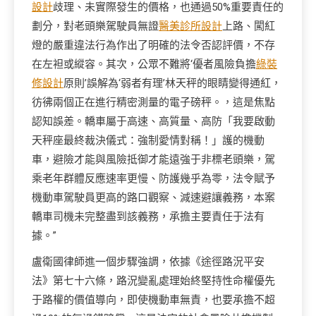
設計
歧理、未實際發生的價格，也通過50%重要責任的
劃分，對老頭樂駕駛員無證
醫美診所設計
上路、闖紅
燈的嚴重違法行為作出了明確的法令否認評價，不存
在左袒或縱容。其次，公眾不難將‘優者風險負擔
綠裝
修設計
原則’誤解為‘弱者有理’林天秤的眼睛變得通紅，
彷彿兩個正在進行精密測量的電子磅秤。，這是焦點
認知誤差。轎車屬于高速、高質量、高防「我要啟動
天秤座最終裁決儀式：強制愛情對稱！」護的機動
車，避險才能與風險抵御才能遠強于非標老頭樂，駕
乘老年群體反應速率更慢、防護幾乎為零，法令賦予
機動車駕駛員更高的路口觀察、減速避讓義務，本案
轎車司機未完整盡到該義務，承擔主要責任于法有
據。”
盧衛國律師進一個步驟強調，依據《途徑路況平安
法》第七十六條，路況變亂處理始終堅持性命權優先
于路權的價值導向，即使機動車無責，也要承擔不超