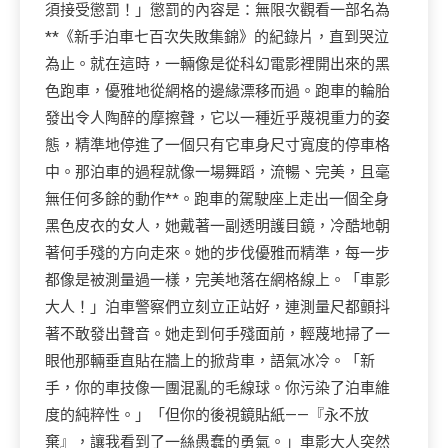
須接受懲罰！」懲罰的內容是：無限次觀看一部名為
**《新手泊車七百次失敗集錦》的紀錄片，直到哭泣
為止。就在這時，一輛像是從科幻電影裡開出來的黑
色跑車，優雅地從網格的邊緣漂移而過。跑車的輪胎
發出令人陶醉的摩擦聲，它以一種近乎蔑視重力的姿
態，精準地停進了一個只有它車身尺寸寬度的停車格
中。那泊車的過程就像一場舞蹈，流暢、完美，且毫
無任何多餘的動作**。跑車的駕駛座上走出一個全身
黑色皮衣的女人，她戴著一副透明護目鏡，冷酷地朝
著何手殘的方向走來。她的步伐優雅而精準，每一步
都像是被測量過一樣，完美地落在網格線上。「車影
大人！」泊車警察們立刻立正站好，連測量尺都顫抖
著不敢發出聲音。她走到何手殘面前，輕蔑地掃了一
眼他那輛垂直貼在牆上的掀背車，語氣冰冷。「新
手，你的車技像一團混亂的毛線球。你污染了泊車維
度的純粹性。」「但你的後視鏡貼紙——『永不放
棄』，讓我看到了一絲愚蠢的勇氣。」車影大人突然