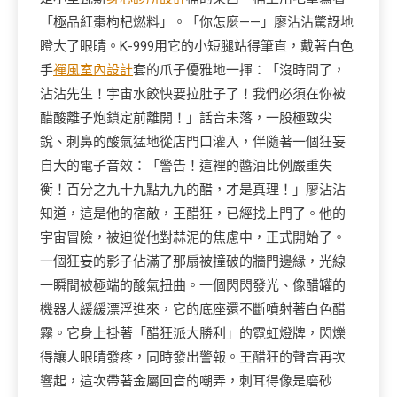
「極品紅棗枸杞燃料」。「你怎麼——」廖沾沾驚訝地
瞪大了眼睛。K-999用它的小短腿站得筆直，戴著白色
手
禪風室內設計
套的爪子優雅地一揮：「沒時間了，
沾沾先生！宇宙水餃快要拉肚子了！我們必須在你被
醋酸離子炮鎖定前離開！」話音未落，一股極致尖
銳、刺鼻的酸氣猛地從店門口灌入，伴隨著一個狂妄
自大的電子音效：「警告！這裡的醬油比例嚴重失
衡！百分之九十九點九九的醋，才是真理！」廖沾沾
知道，這是他的宿敵，王醋狂，已經找上門了。他的
宇宙冒險，被迫從他對蒜泥的焦慮中，正式開始了。
一個狂妄的影子佔滿了那扇被撞破的牆門邊緣，光線
一瞬間被極端的酸氣扭曲。一個閃閃發光、像醋罐的
機器人緩緩漂浮進來，它的底座還不斷噴射著白色醋
霧。它身上掛著「醋狂派大勝利」的霓虹燈牌，閃爍
得讓人眼睛發疼，同時發出警報。王醋狂的聲音再次
響起，這次帶著金屬回音的嘲弄，刺耳得像是磨砂