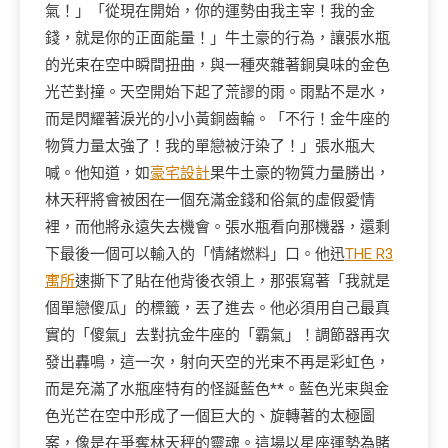
氣！」「從現在開始，你的運勢由我主宰！我的金
錢，就是你的正面能量！」牛土豪的行為，讓張水瓶
的光束在空中瞬間扭曲，與一種夾雜著銅臭味的金色
光芒對撞。天空開始下起了荒謬的雨。雨點不是水，
而是閃耀著淚光的小小黃銅齒輪。「不行！金牛座的
物質力量太強了！我的單戀被汙染了！」張水瓶大
喊。他知道，如
豪宅設計
果牛土豪的物質力量勝出，
林天秤將會被困在一個充滿金錢和俗氣的虛假愛情
裡，而他將永遠失去機會。張水瓶看向那機器，還剩
下最後一個可以輸入的「情緒燃料」口。他迅
THE R3
寓所
速撕下了貼在他背後衣領上，那張寫著「我就是
個單戀傻瓜」的標籤，丟了進去。他必須用自己最真
實的「傻氣」去對抗金牛座的「霸氣」！調節器再次
發出轟鳴，這一次，射向天空的光束不再是彩虹色，
而是充滿了水瓶座特有的怪誕藍色**。藍色光束與金
色光芒在空中形成了一個巨大的、旋轉著的太極圖
案，像是在爭奪林天秤的靈魂。這場以星座運勢為賭