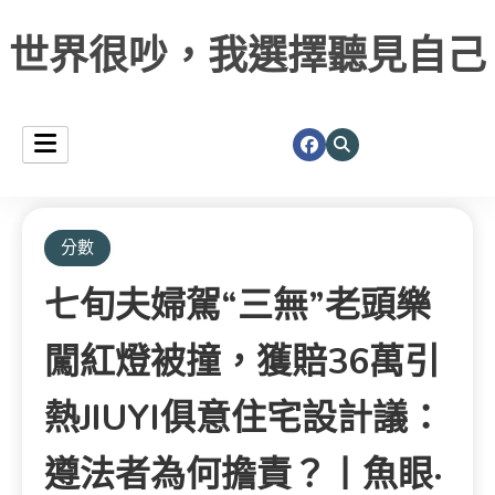
世界很吵，我選擇聽見自己
分數
七旬夫婦駕“三無”老頭樂
闖紅燈被撞，獲賠36萬引
熱JIUYI俱意住宅設計議：
遵法者為何擔責？丨魚眼·