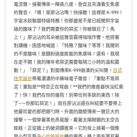
電流聲，接著傳來一陣高八度、急促且充滿養生焦慮
的聲音。「喂！是廖沾沾嗎！快接聽！這裡是 K-999！
宇宙水餃聯盟特級特務！你那邊是不是已經聞到宇宙
級的酸味了？我們需要你的蒜泥！你被徵召了！馬
上！」廖沾沾的耳朵被這聲音震得嗡嗡作響，他捏著
對講機，困惑地喊道：「特務？酸味？等等！我聞到
的不是酸味！是麵粉過度膨脹的焦慮味！還有，我現
在走不開！我的陳年老蒜泥需要每隔三小時的溫和震
動！」「蒜泥？」對面傳來K-999崩潰的尖叫聲，
日式
住宅設計
帶著濃濃的中藥味電子雜音：「重點不是蒜
泥！重點是**時空正在彎曲！**我們的推進器快沒紅棗
了！快！我們在你的後院！別帶任何多餘的東西！除
了——你那缸蒜泥！」就在廖沾沾還在糾結要不要帶上
他最珍愛的那把銀勺時，外面的牆壁傳來一聲巨大的
撞擊。一個穿著黑色燕尾服、戴著太陽眼鏡的太空吉
娃娃，正從牆上的破洞鑽進來。它的背上揹著一個像
是小型瓦斯
身心診所設計
桶的東西，桶上用毛筆寫著