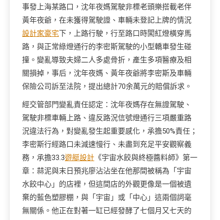
事發上海某路口，沈年夜媽駕駛非標老頭樂搭載老伴
黃年夜爺，在未獲得駕駛證、車輛未登記上牌的情況
設計家豪宅
下，上路行駛，行至路口時闖紅燈橫穿馬
路，與正常綠燈通行的李密斯駕駛的小型轎車發生碰
撞。變亂導致夫婦二人多處骨折，產生多項醫療及相
關損掉，事后，沈年夜媽、黃年夜爺將李密斯及車輛
保險公司訴至法院，提出總計70余萬元的賠償訴求。
經交管部門變亂責任認定：沈年夜媽存在無證駕駛、
駕駛非標車輛上路、違反路況信號燈通行三項嚴重路
況違法行為，對變亂發生起重要感化，承擔50%責任；
李密斯行經路口未減速慢行、未盡到充足平安觀察義
務，承擔33.3
遊艇設計
《宇宙水餃與終極醬料師》第一
章：蒜泥與末日預兆廖沾沾坐在他那間被稱為「宇宙
水餃中心」的店裡，但這間店的外觀更像是一個被遺
棄的藍色塑膠棚，與「宇宙」或「中心」這兩個詞毫
無關係。他正在對著一缸已經發酵了七個月又七天的