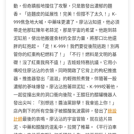
動，但奇蹟般地擋住了攻擊，只是散發出濃郁的麵
香。「這麵皮的延展性！完美！但撐不了太久！」K-
999焦急地大喊，中藥味更濃了。廖沾沾知道，他必須
帶走他那缸陳年老蒜泥，那是宇宙的希望。他跑到蒜
泥缸前，使出他搬運食材的全部力量，將那口比他還
胖的缸抱起。「走！K-999！我們要從後院逃跑！別再
管你的紅棗枸杞燃料了！」「不行！燃料是文明的基
礎！沒了紅棗我飛不遠！」吉娃娃特務抗議。它用小
嘴咬住廖沾沾的衣領，同時開啟了它背上的枸杞推進
器。推進器發出「滋滋」的輕微煎煮聲，伴隨著一股
濃郁的蔘味爆發。廖沾沾抱著蒜泥缸、K-999咬著他，
一起從撞出來的洞口衝向後院。王醋狂的醋罐機器人
發出尖叫：「別想逃！醬油黨餘孽！我會追上你！」
店內剩下的所有空盤子被醋酸氣波震碎，發出了
綠設
計師
最後的哀鳴。廖沾沾的宇宙冒險，就在這片蒜
泥、中藥和醋酸的混亂中，拉開了帷幕。《平行泊車