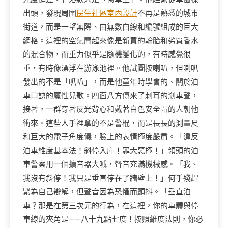
出頭，發現周圍
民生社區室內設計
不再是熟悉的城市
街道，而是一望無際、由無數白線和編號組成的巨大
網格。這裡的空氣聞起來像是新買的輪胎和劣質香水
的混合物，而重力似乎是隨機變化的，有時感覺很
重，有時像漂浮在游泳池裡。他試圖按喇叭，但喇叭
發出的不是「叭叭」，而是他童年時學會的、關於泊
車口訣的魔性兒歌。四面八方傳來了刺耳的剎車聲，
接著，一群穿著反光背心和戴著白色安全帽的人朝他
衝來。這些人手裡拿的不是警棍，而是長長的測量尺
和巨大的電子角度儀，臉上的表情極度嚴肅。「違反
泊車維度基本法！斜停入庫！罪大惡極！」領頭的泊
車警察用一個擴音器大喊，聲音充滿機械感。「我、
我沒有斜停！我只是垂直停在了牆壁上！」何手殘趕
緊為自己辯解，但聲音因為恐懼而顫抖。「垂直泊
車？那是在第三次元的行為，在這裡，你的車體與停
車線的夾角是——八十九點七度！按照維度法則，你必