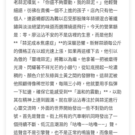
老蒜泥嘆氣。「你還不夠靈動，我的蒜泥。」他輕聲
細語，彷彿在責備一個不上進的孩子。店內只有他一
個人，連蒼蠅都因為難以忍受那股陳年蒜頭混合著鐵
鏽與淡淡絕望的味道而選擇繞道飛行。今天的營業額
是：零。廖沾沾不安的不是店裡的生意，而是他對
**「蒜泥成本焦慮症」**的深層恐懼。新鮮蒜頭每公斤
的價格正在以超光速上漲，如果再這樣下去，他引以
為傲的「靈魂蒜泥」將難以為繼。他拿著一把被磨得
光滑、閃耀著不祥光芒的小銀勺，從缸底撈起一坨濃
稠的、顏色介於灰綠與土黃之間的發酵物。這蒜泥被
他照顧得像稀世珍寶，每隔三小時，他就要用手指彈
一下缸邊，確保它能感受到**「溫和的震動」**，以助
其在精神上達到圓滿。就在廖沾沾專注於與蒜泥進行
心靈交流時，外面的世界開始發出一些不對勁的信
號。首先是聲音。街上所有的汽車喇叭同時發出了一
個持續不斷、低沉且潮濕的「咕嚕——咕嚕——」聲。
這聲音不是引擎聲，也不是正常的鳴笛聲，而像是一