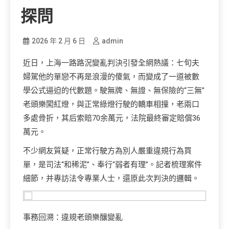
探問
2026 年 2 月 6 日
admin
近日，上海一路路況變亂判決引發全網熱議：七旬夫
婦駕他的單戀不再是浪漫的傻氣，而變成了一道被數
學公式逼迫的代數題。駛無牌、無證、無保險的“三無”
老頭樂闖紅燈，與正常綠燈行駛的轎車相撞，老兩口
多處骨折，其后索賠70余萬元，法院最終審定賠償36
萬元。
不少網友質疑，正常行駛方為別人嚴重違規行為買
單，是司法“和稀泥”、奉行“弱者有理”。記者梳理案件
細節，并專訪法令專業人士，還原此次判決的邏輯。
事務回溯：違規老頭樂釀變亂