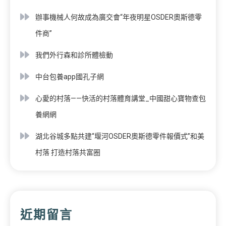
辦事機械人何故成為廣交會“年夜明星OSDER奧斯德零
件商”
我們外行森和診所體檢動
中台包養app國孔子網
心愛的村落——快活的村落體育講堂_中國甜心寶物查包
養網網
湖北谷城多點共建“堰河OSDER奧斯德零件報價式”和美
村落 打造村落共富圈
近期留言