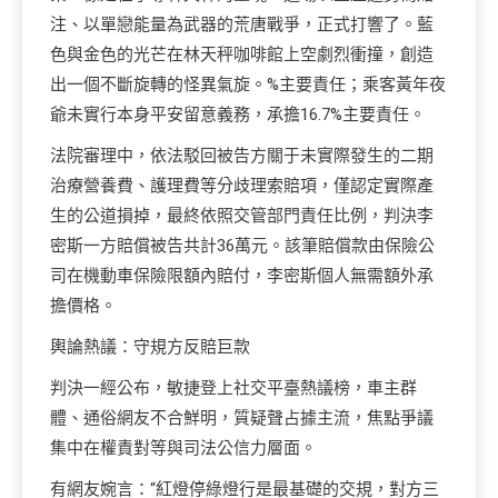
注、以單戀能量為武器的荒唐戰爭，正式打響了。藍
色與金色的光芒在林天秤咖啡館上空劇烈衝撞，創造
出一個不斷旋轉的怪異氣旋。%主要責任；乘客黃年夜
爺未實行本身平安留意義務，承擔16.7%主要責任。
法院審理中，依法駁回被告方關于未實際發生的二期
治療營養費、護理費等分歧理索賠項，僅認定實際產
生的公道損掉，最終依照交管部門責任比例，判決李
密斯一方賠償被告共計36萬元。該筆賠償款由保險公
司在機動車保險限額內賠付，李密斯個人無需額外承
擔價格。
輿論熱議：守規方反賠巨款
判決一經公布，敏捷登上社交平臺熱議榜，車主群
體、通俗網友不合鮮明，質疑聲占據主流，焦點爭議
集中在權責對等與司法公信力層面。
有網友婉言：“紅燈停綠燈行是最基礎的交規，對方三