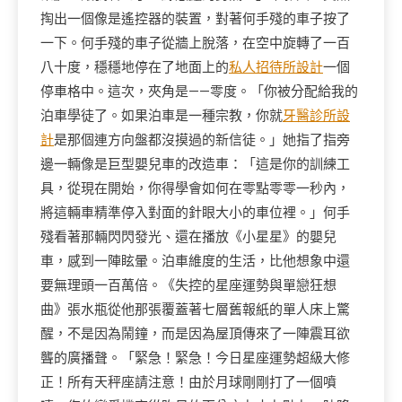
掏出一個像是遙控器的裝置，對著何手殘的車子按了
一下。何手殘的車子從牆上脫落，在空中旋轉了一百
八十度，穩穩地停在了地面上的
私人招待所設計
一個
停車格中。這次，夾角是——零度。「你被分配給我的
泊車學徒了。如果泊車是一種宗教，你就
牙醫診所設
計
是那個連方向盤都沒摸過的新信徒。」她指了指旁
邊一輛像是巨型嬰兒車的改造車：「這是你的訓練工
具，從現在開始，你得學會如何在零點零零一秒內，
將這輛車精準停入對面的針眼大小的車位裡。」何手
殘看著那輛閃閃發光、還在播放《小星星》的嬰兒
車，感到一陣眩暈。泊車維度的生活，比他想象中還
要無理頭一百萬倍。《失控的星座運勢與單戀狂想
曲》張水瓶從他那張覆蓋著七層舊報紙的單人床上驚
醒，不是因為鬧鐘，而是因為屋頂傳來了一陣震耳欲
聾的廣播聲。「緊急！緊急！今日星座運勢超級大修
正！所有天秤座請注意！由於月球剛剛打了一個噴