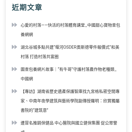
近期文章
心愛的村落——快活的村落體育講堂_中國甜心寶物查包
養網網
湖北谷城多點共建“堰河OSDER奧斯德零件報價式”和美
村落 打造村落共富圈
圖查包養網片故事｜“有牛哥”守護村落農作物老種類_
中國網
【專訪】湖南省歷史遺產保護智庫找九宮格私密空間專
家、中南年夜學建筑與藝術學院副傳授羅明：欣賞獨屬
書院的“建筑意”
遭冒名推銷保健品 中心醫院與國立健保集團 促公眾警