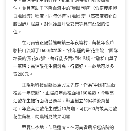
生。高油酸花生耐貯存、抗氧化的特徵可媲美橄欖
油，並且有助于下降血液中的“壞膽固醇”（低密度脂卵
白膽固醇）程度，同時保持“好膽固醇”（高密度脂卵白
膽固醇）程度，對保護血汗管安康等具有凸起的價
值。
在河南省正陽縣熊寨鎮王年夜塘村，蒔植年夜戶
駱松山流轉了1600畝地盤。“往年種的是‘花生院士’團隊
培養的‘豫花37號’，每斤能多賣3到4毛錢。”駱松山算了
一筆賬：高油酸花生價錢高、行情好，一畝地可以多
賣200元。
正陽縣科技副縣長馬興立先容，作為“中國花生蒔
植第一年夜縣”，正陽終年蒔植面積160萬畝，今朝高
油酸花生推行面積已過半。縣里樹立的劣種繁育基
地，年產高油酸花生種近10萬噸，可供500萬畝高油酸
花生蒔植，助農增見效果明顯。
華夏年夜地，乍熱還冷。在河南省農業迷信院的