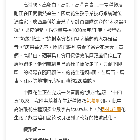
高油酸、高卵白、高鈣、高花青素……一場種類反
動正在田間悄然產生。國度花生孩子業技巧系統職位
迷信家、廣西農科院唐榮華研討員團隊選育的“木樨黑3
號”，果皮深紫，鈣含量高達1020毫克/千克，被譽為
“牛奶級”花生。“這對素食者和需求補鈣的人群是福
音。”唐榮華先容，團隊已勝利培養了富含花青素、高
鈣、高卵白、硒等具有食用保健效能摩羯座們停止了
原地踏步，他們感到自己的襪子被吸走了，只剩下腳
踝上的標籤在隨風飄盪。的花生種類5個，在廣西、廣
東、江西等地推行蒔植面積約220萬畝。
中國花生正在完成一次富麗的“換芯”進級。“十四
五”以來，我國共培養花生新種類75
包養網
9個，此中
高油酸花生種類多少數字占比60%以上，對
甜心花園
花
生孩子能晉陞和品德改良起到了較好的推進感化。
變形記——