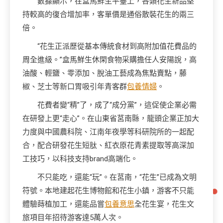
數據顯示，在盒馬鮮生平臺上，各類花生新品堅
持較高的復合增加率，客單價是通俗散裝花生的兩三
倍。
“花生正派歷從基本傳統食材到高附加值花費品的
周全進級。”盒馬鮮生休閑食物采購擔任人安陽說，高
油酸、輕鹽、零添加、脫油工藝成為焦點賣點，藤
椒、芝士等新口胃吸引年青客群
包養情婦
。
花費者變“精”了，成了“成分黨”，這促使企業必需
在研發上更“走心”。在山東省莒南縣，龍頭企業正加大
力度與中國農科院、江南年夜學等科研院所的一起配
合，配合研發花生短肽、紅衣原花青素提取等高深加
工技巧，以科技支持brand高端化。
不只能吃，還能“玩”。在莒南，“花生”已成為文明
符號。本地建起花生博物館和花生小鎮，游客不只能
體驗蒔植加工，還能品嘗
包養意思
全花生宴，花生文
旅項目年招待游客達5萬人次。