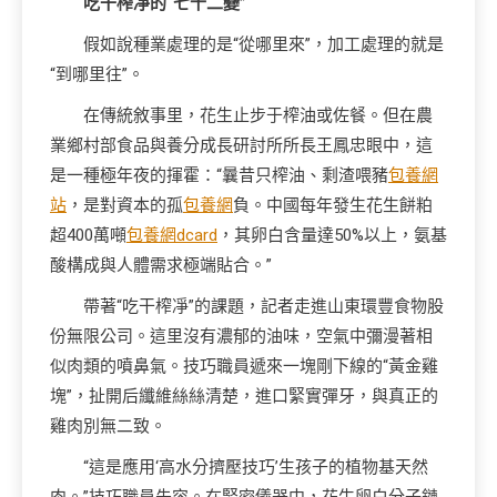
吃干榨凈的“七十二變”
假如說種業處理的是“從哪里來”，加工處理的就是
“到哪里往”。
在傳統敘事里，花生止步于榨油或佐餐。但在農
業鄉村部食品與養分成長研討所所長王鳳忠眼中，這
是一種極年夜的揮霍：“曩昔只榨油、剩渣喂豬
包養網
站
，是對資本的孤
包養網
負。中國每年發生花生餅粕
超400萬噸
包養網dcard
，其卵白含量達50%以上，氨基
酸構成與人體需求極端貼合。”
帶著“吃干榨凈”的課題，記者走進山東環豐食物股
份無限公司。這里沒有濃郁的油味，空氣中彌漫著相
似肉類的噴鼻氣。技巧職員遞來一塊剛下線的“黃金雞
塊”，扯開后纖維絲絲清楚，進口緊實彈牙，與真正的
雞肉別無二致。
“這是應用‘高水分擠壓技巧’生孩子的植物基天然