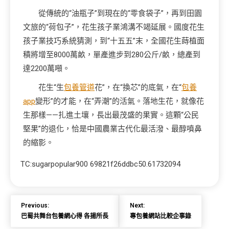
從傳統的“油瓶子”到現在的“零食袋子”，再到田園
文旅的“荷包子”，花生孩子業鴻溝不竭延展。國度花生
孩子業技巧系統猜測，到“十五五”末，全國花生蒔植面
積將增至8000萬畝，單產進步到280公斤/畝，總產到
達2200萬噸。
花生“生
包養管道
花”，在“換芯”的底氣，在“
包養
app
變形”的才能，在“弄潮”的活氣。落地生花，就像花
生那樣——扎進土壤，長出最茂盛的果實。這顆“公民
堅果”的退化，恰是中國農業古代化最活潑、最醇噴鼻
的縮影。
TC:sugarpopular900 69821f26ddbc50.61732094
Previous:
Next:
巴蜀共舞台包養網心得 各揚所長
專包養網站比較企事錄