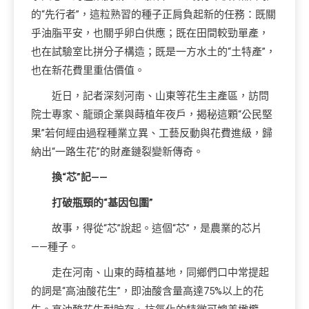
的“先行者”，這粒熟習的種子正肩負起新的任務：既關
乎油脂平安，也關乎卵白供應；既在田間較勁單產，
也在試驗室比拼分子構造；既是一方水土的“土特產”，
也在新花費里重估價值。
近日，記者深刻河南、山東等花生主產區，訪問
院士專家、龍頭企業與蒔植年夜戶，揭秘這顆“公民堅
果”若何經由過程種業立異、工藝反動與花費進級，歸
納出“一路生花”的財產鏈裂變新傳奇。
換“芯”記——
打破瓶頸的“基因包圍”
故事，得從“芯”說起。這個“芯”，是農業的芯片
——種子。
走在河南、山東的蒔植基地，同鄉們口中常提起
的詞是“高油酸花生”，即油酸含量高達75%以上的花