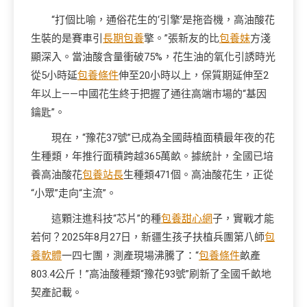
“打個比喻，通俗花生的‘引擎’是拖沓機，高油酸花
生裝的是賽車引
長期包養
擎。”張新友的比
包養妹
方淺
顯深入。當油酸含量衝破75%，花生油的氧化引誘時光
從5小時延
包養條件
伸至20小時以上，保質期延伸至2
年以上——中國花生終于把握了通往高端市場的“基因
鑰匙”。
現在，“豫花37號”已成為全國蒔植面積最年夜的花
生種類，年推行面積跨越365萬畝。據統計，全國已培
養高油酸花
包養站長
生種類471個。高油酸花生，正從
“小眾”走向“主流”。
這顆注進科技“芯片”的種
包養甜心網
子，實戰才能
若何？2025年8月27日，新疆生孩子扶植兵團第八師
包
養軟體
一四七團，測產現場沸騰了：“
包養條件
畝產
803.4公斤！”高油酸種類“豫花93號”刷新了全國千畝地
契產記載。