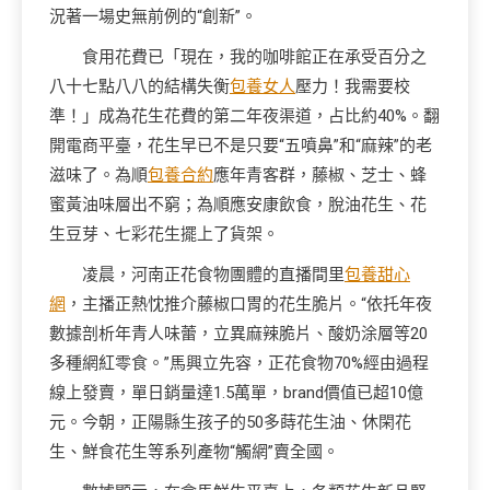
況著一場史無前例的“創新”。
食用花費已「現在，我的咖啡館正在承受百分之
八十七點八八的結構失衡
包養女人
壓力！我需要校
準！」成為花生花費的第二年夜渠道，占比約40%。翻
開電商平臺，花生早已不是只要“五噴鼻”和“麻辣”的老
滋味了。為順
包養合約
應年青客群，藤椒、芝士、蜂
蜜黃油味層出不窮；為順應安康飲食，脫油花生、花
生豆芽、七彩花生擺上了貨架。
凌晨，河南正花食物團體的直播間里
包養甜心
網
，主播正熱忱推介藤椒口胃的花生脆片。“依托年夜
數據剖析年青人味蕾，立異麻辣脆片、酸奶涂層等20
多種網紅零食。”馬興立先容，正花食物70%經由過程
線上發賣，單日銷量達1.5萬單，brand價值已超10億
元。今朝，正陽縣生孩子的50多蒔花生油、休閑花
生、鮮食花生等系列產物“觸網”賣全國。