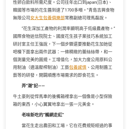
性卵白飲料所需尺度。公司往年出口到japan(日本)、
韓國等市場的花生醬到達了1700多噸。”青島吉興食物
無限公司
女大生包養俱樂部
常務副總司理馬磊說。
“花生深加工產物的利潤率顯明高于低級農產物。”
國際食物迷信院院士、國度花生孩子業技巧系統加工
研討室主任王強說，下一個步驟還要推動花生加她從
吧檯下面拿出兩件武器：一條精緻的蕾絲絲帶，和一
個測量完美的圓規。工增值化，加大力度公用原料公
用制油（適溫壓榨制油）工藝
包養感情
、公用制醬工
藝等的研發，開闢順應市場需求的即食花生。
弄“潮”記——
牛土豪則從悍馬車的後備箱裡拿出一個像是小型保險
箱的東西，小心翼翼地拿出一張一元美金。
老味新吃的“觸網走紅”
當花生走出農田和工場，它在花費規矩經過的事