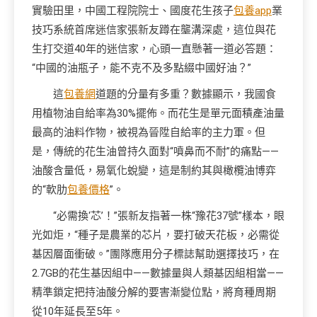
實驗田里，中國工程院院士、國度花生孩子
包養app
業
技巧系統首席迷信家張新友蹲在壟溝深處，這位與花
生打交道40年的迷信家，心頭一直懸著一道必答題：
“中國的油瓶子，能不克不及多點綴中國好油？”
這
包養網
道題的分量有多重？數據顯示，我國食
用植物油自給率為30%擺佈。而花生是單元面積產油量
最高的油料作物，被視為晉陞自給率的主力軍。但
是，傳統的花生油曾持久面對“噴鼻而不耐”的痛點——
油酸含量低，易氧化蛻變，這是制約其與橄欖油博弈
的“軟肋
包養價格
”。
“必需換‘芯’！”張新友指著一株“豫花37號”樣本，眼
光如炬，“種子是農業的芯片，要打破天花板，必需從
基因層面衝破。”團隊應用分子標誌幫助選擇技巧，在
2.7GB的花生基因組中——數據量與人類基因組相當——
精準鎖定把持油酸分解的要害漸變位點，將育種周期
從10年延長至5年。