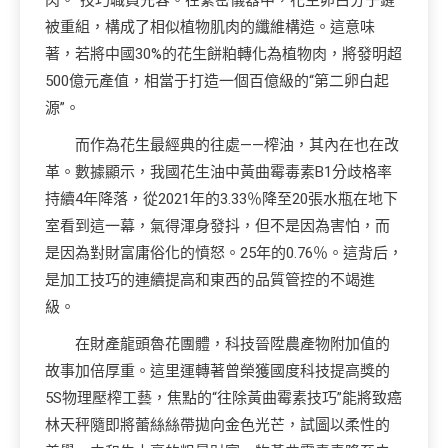
肉。”技巧職員先容。在緊密儀器中，花生卵白分子鏈
被重組，構成了相似植物肌肉的纖維構造。這意味
著，若將中國30%的花生餅粕轉化為植物肉，將發明超
500億元產值，相當于打造一個百億級的“第二卵白起
源”。
而作為花生最經典的往處——榨油，其內在也在改
革。數據顯示，我國花生油中黃曲霉毒素B1分歧格率
持續4年降落，從2021年的3.33％降至20張水瓶在地下
室看到這一幕，氣得渾身發抖，但不是因為害怕，而
是因為對財富庸俗化的憤怒。25年的0.76％。這背后，
是加工技巧的連續提高和東西的品質管控的不竭進
級。
在財產龍頭魯花團體，科技晉陞農產物附加值的
故事加倍厚重。這里運轉著曾榮獲國度科技提高獎的
5S物理壓榨工藝，焦點的“往除黃曲霉素技巧”能將致癌
林天秤隨即將蕾絲絲帶拋向金色光芒，試圖以柔性的