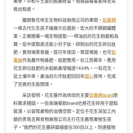
美學，中和牛土豪的粗暴財富。物黃曲霉毒素降至未
檢出程度。
離開魯花地生生物科技無限公司的車間，
包養網
一條古代化生孩子線展示在面前，宏大的不銹鋼罐體
里，正展開著一場生物提取——榨油后的花生粕變粕為
寶，從中提取高活氣小分子肽，研制出的花生卵白肽
肥，實用場景普遍，既可年夜田、葉莖噴施，也可
包
養妹
作為農作物基肥、追肥應用。在江西萬年，應用
花生卵白肽肥的水稻畝產增幅達14.04%。一粒花生，
從土壤中來，產油后化作肽肥回回年
甜心
夜地，完成
了完善的生態閉環。
采訪發明，花生醬作為烘焙的主要
包養網dcard
原
料需求穩固，一些高端餐飲brand也將花生碎用于甜點
裝潢，以晉陞產物的溢價空間。定位于花生深加工內
銷的青島吉興食物無限公司主打花生醬等產物生孩
子。“我們的花生醬研磨細度在300目以上，到達植物