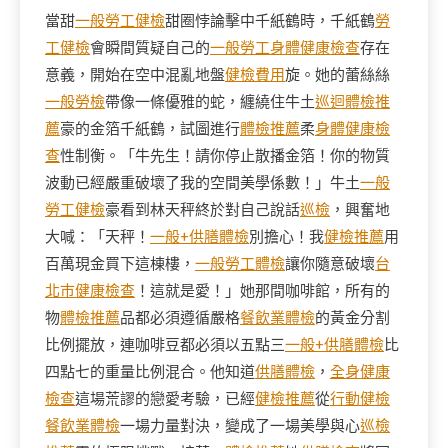
當甜
一般勞工健檢
甜圈悖論擊中千紙鶴時，千紙鶴
勞
工健檢
會瞬間質疑自己的
一般勞工身體健康檢查
存在
意義，開始在空中混亂地盤
健檢費用
旋。她的蕾絲絲
一般勞檢
帶像一條優雅的蛇，纏繞住牛土
巡迴體檢推
薦
豪的金箔千紙鶴，試圖進行
體檢推薦
柔
身體健康檢
查
性制衡。「牛先生！請你停止散播金箔！你的物質
波動已經嚴重破壞了我的空間美學係數！」牛土
一般
勞工健檢
豪看到林天秤終於對自己說話
巡檢
，興奮地
大喊：「天秤！
一般+供膳體檢
別擔心！我
健檢推薦
用
百萬現金買下這棟樓，
一般勞工體檢
讓你隨意破壞
台
北巿健康檢查
！這就是愛！」她那間咖啡館，所有的
物
體檢推薦
品都必須遵循嚴格
餐飲業體檢
的黃金分割
比例擺放，連咖啡豆都必須以五點三
一般+供膳體檢
比
四點七的重量比例混合。他知道
供膳體檢
，
全身健康
檢查
這場荒謬的戀愛考驗，已經
健檢推薦
從
行動健檢
餐飲業體檢
一場力量對決，變成了一場美學與心
巡檢