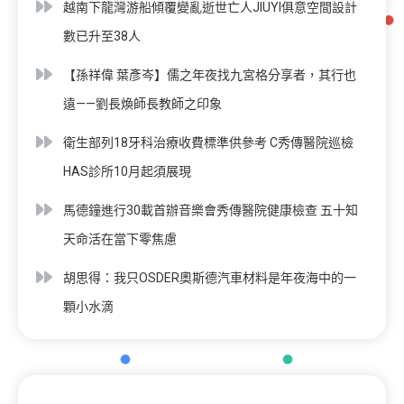
越南下龍灣游船傾覆變亂逝世亡人JIUYI俱意空間設計
數已升至38人
【孫祥偉 葉彥岑】儒之年夜找九宮格分享者，其行也
遠——劉長煥師長教師之印象
衛生部列18牙科治療收費標準供參考 C秀傳醫院巡檢
HAS診所10月起須展現
馬德鐘進行30載首辦音樂會秀傳醫院健康檢查 五十知
天命活在當下零焦慮
胡思得：我只OSDER奧斯德汽車材料是年夜海中的一
顆小水滴