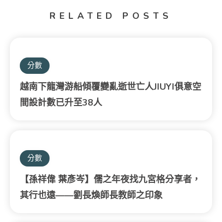
RELATED POSTS
分數
越南下龍灣游船傾覆變亂逝世亡人JIUYI俱意空
間設計數已升至38人
分數
【孫祥偉 葉彥岑】儒之年夜找九宮格分享者，
其行也遠——劉長煥師長教師之印象