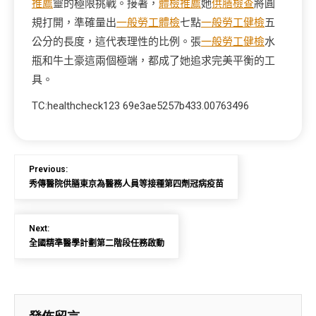
推薦
靈的極限挑戰。接著，
體檢推薦
她
供膳檢查
將圓
規打開，準確量出
一般勞工體檢
七點
一般勞工健檢
五
公分的長度，這代表理性的比例。張
一般勞工健檢
水
瓶和牛土豪這兩個極端，都成了她追求完美平衡的工
具。
TC:healthcheck123 69e3ae5257b433.00763496
Previous:
秀傳醫院供膳東京為醫務人員等接種第四劑冠病疫苗
Next:
全國精準醫學計劃第二階段任務啟動