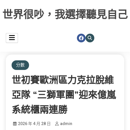
世界很吵，我選擇聽見自己
分數
世初賽歐洲區力克拉脫維
亞隊 “三獅軍團”迎來億嵐
系統櫃兩連勝
2026 年 4 月 28 日
admin