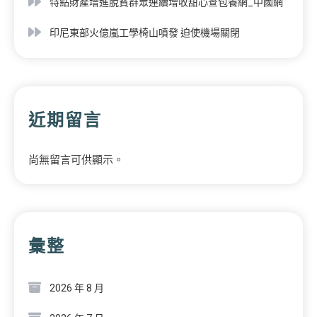
特點財產增進脫貧群眾連續增收甜心查包養網_中國網
印尼東部火億嵐工學椅山噴發 迫使機場關閉
近期留言
尚無留言可供顯示。
彙整
2026 年 8 月