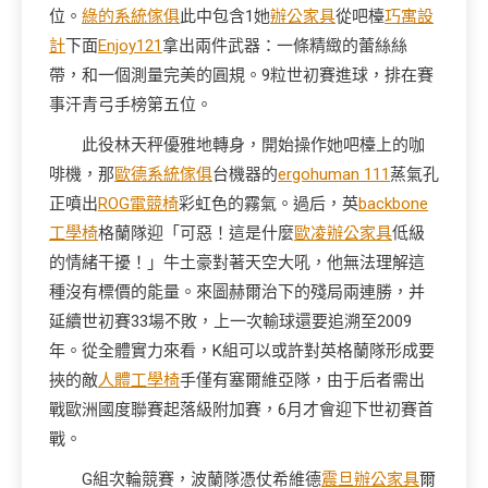
位。
綠的系統傢俱
此中包含1她
辦公家具
從吧檯
巧寓設
計
下面
Enjoy121
拿出兩件武器：一條精緻的蕾絲絲
帶，和一個測量完美的圓規。9粒世初賽進球，排在賽
事汗青弓手榜第五位。
此役林天秤優雅地轉身，開始操作她吧檯上的咖
啡機，那
歐德系統傢俱
台機器的
ergohuman 111
蒸氣孔
正噴出
ROG電競椅
彩虹色的霧氣。過后，英
backbone
工學椅
格蘭隊迎「可惡！這是什麼
歐凌辦公家具
低級
的情緒干擾！」牛土豪對著天空大吼，他無法理解這
種沒有標價的能量。來圖赫爾治下的殘局兩連勝，并
延續世初賽33場不敗，上一次輸球還要追溯至2009
年。從全體實力來看，K組可以或許對英格蘭隊形成要
挾的敵
人體工學椅
手僅有塞爾維亞隊，由于后者需出
戰歐洲國度聯賽起落級附加賽，6月才會迎下世初賽首
戰。
G組次輪競賽，波蘭隊憑仗希維德
震旦辦公家具
爾