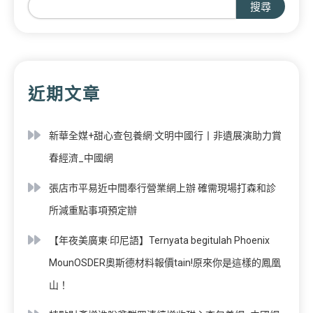
搜尋
近期文章
新華全媒+甜心查包養網·文明中國行丨非遺展演助力賞
春經濟_中國網
張店市平易近中間奉行營業網上辦 確需現場打森和診
所減重點事項預定辦
【年夜美廣東·印尼語】Ternyata begitulah Phoenix
MounOSDER奧斯德材料報價tain!原來你是這樣的鳳凰
山！