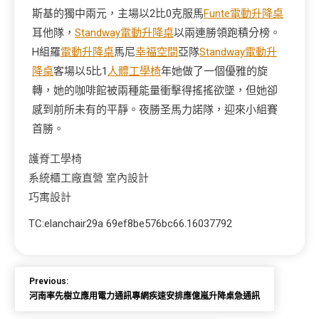
斯基的獨中兩元，主場以2比0克服馬
Funte電動升降桌
耳他隊，
Standway電動升降桌
以兩連勝領跑積分榜。
H組羅
電動升降桌
馬尼
幸福空間
亞隊
Standway電動升
降桌
客場以5比1
人體工學椅
年她做了一個優雅的旋
轉，她的咖啡館被兩種能量衝擊得搖搖欲墜，但她卻
感到前所未有的平靜。夜勝圣馬力諾隊，迎來小組賽
首勝。
護脊工學椅
系統櫃工廠直營
室內設計
巧寓設計
TC:elanchair29a 69ef8be576bc66.16037792
Previous:
河南率先樹立應用電力通訊專網疾速安排應億嵐升降桌急通訊