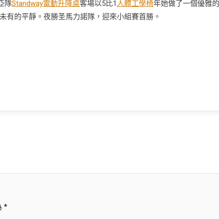
亞隊
Standway電動升降桌
客場以5比1
人體工學椅
年她做了一個優雅
未有的平靜。夜勝圣馬力諾隊，迎來小組賽首勝。
為
*