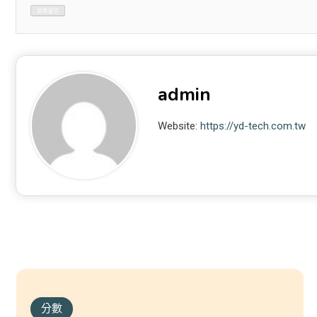
admin
Website:
https://yd-tech.com.tw
分數