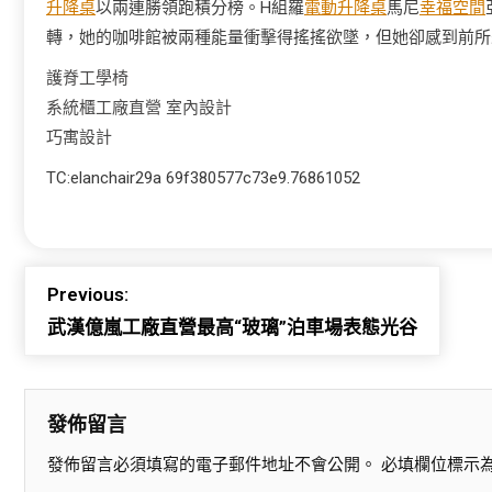
升降桌
以兩連勝領跑積分榜。H組羅
電動升降桌
馬尼
幸福空間
轉，她的咖啡館被兩種能量衝擊得搖搖欲墜，但她卻感到前所
護脊工學椅
系統櫃工廠直營
室內設計
巧寓設計
TC:elanchair29a 69f380577c73e9.76861052
Previous:
武漢億嵐工廠直營最高“玻璃”泊車場表態光谷
發佈留言
發佈留言必須填寫的電子郵件地址不會公開。
必填欄位標示