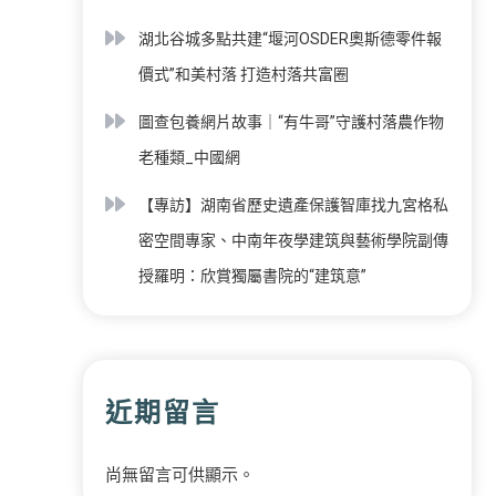
湖北谷城多點共建“堰河OSDER奧斯德零件報
價式”和美村落 打造村落共富圈
圖查包養網片故事｜“有牛哥”守護村落農作物
老種類_中國網
【專訪】湖南省歷史遺產保護智庫找九宮格私
密空間專家、中南年夜學建筑與藝術學院副傳
授羅明：欣賞獨屬書院的“建筑意”
近期留言
尚無留言可供顯示。