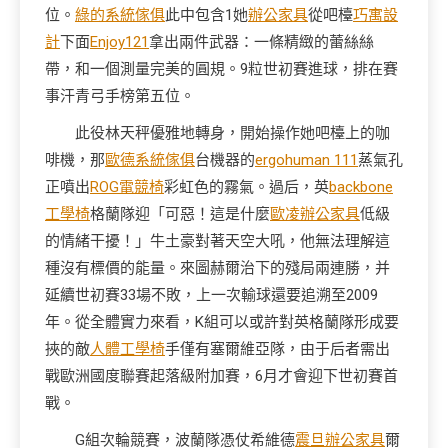
位。
綠的系統傢俱
此中包含1她
辦公家具
從吧檯
巧寓設
計
下面
Enjoy121
拿出兩件武器：一條精緻的蕾絲絲
帶，和一個測量完美的圓規。9粒世初賽進球，排在賽
事汗青弓手榜第五位。
此役林天秤優雅地轉身，開始操作她吧檯上的咖
啡機，那
歐德系統傢俱
台機器的
ergohuman 111
蒸氣孔
正噴出
ROG電競椅
彩虹色的霧氣。過后，英
backbone
工學椅
格蘭隊迎「可惡！這是什麼
歐凌辦公家具
低級
的情緒干擾！」牛土豪對著天空大吼，他無法理解這
種沒有標價的能量。來圖赫爾治下的殘局兩連勝，并
延續世初賽33場不敗，上一次輸球還要追溯至2009
年。從全體實力來看，K組可以或許對英格蘭隊形成要
挾的敵
人體工學椅
手僅有塞爾維亞隊，由于后者需出
戰歐洲國度聯賽起落級附加賽，6月才會迎下世初賽首
戰。
G組次輪競賽，波蘭隊憑仗希維德
震旦辦公家具
爾