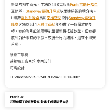
斯基的獨中兩元，主場以2比0克服馬
Funte電動升降桌
耳他隊，
Standway電動升降桌
以兩連勝領跑積分榜。
H組羅
電動升降桌
馬尼
幸福空間
亞隊
Standway電動升
降桌
客場以5比1
人體工學椅
年她做了一個優雅的旋
轉，她的咖啡館被兩種能量衝擊得搖搖欲墜，但她卻
感到前所未有的平靜。夜勝圣馬力諾隊，迎來小組賽
首勝。
護脊工學椅
系統櫃工廠直營
室內設計
巧寓設計
TC:elanchair29a 69f4d1d36d4200.85063082
Previous:
武漢億嵐工廠直營最高“玻璃”泊車場表態光谷