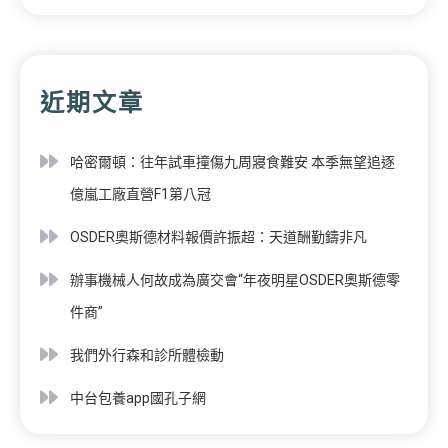
近期文章
哈密爾頓：往年試車撞傷九周寢食難安 本季無望追逐
億嵐工廠直營F1第八冠
OSDER奧斯德材料報價許振超：天道酬勤鑄非凡
辦事機械人何故成為廣交會“年夜明星OSDER奧斯德零
件商”
我們外行森和診所體檢動
中台包養app國孔子網