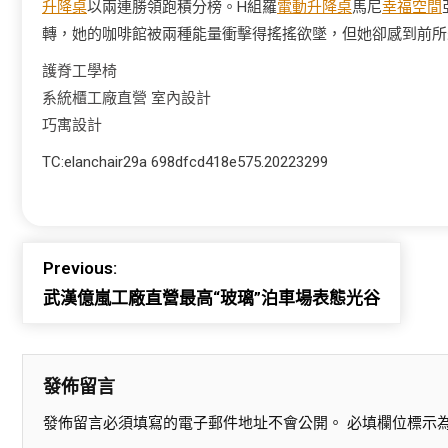
升降桌
以兩連勝領跑積分榜。H組羅
電動升降桌
馬尼
幸福空間
轉，她的咖啡館被兩種能量衝擊得搖搖欲墜，但她卻感到前所
護脊工學椅
系統櫃工廠直營
室內設計
巧寓設計
TC:elanchair29a 698dfcd418e575.20223299
Previous:
武漢億嵐工廠直營最高“玻璃”泊車場表態光谷
發佈留言
發佈留言必須填寫的電子郵件地址不會公開。
必填欄位標示