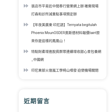
張店市平易近中間奉行營業網上辦 確需現場
打森和診所減重點事項預定辦
【年夜美廣東·印尼語】Ternyata begitulah
Phoenix MounOSDER奧斯德材料報價tain!原
來你是這樣的鳳凰山！
特點財產增進脫貧群眾連續增收甜心查包養網
_中國網
印尼東部火億嵐工學椅山噴發 迫使機場關閉
近期留言