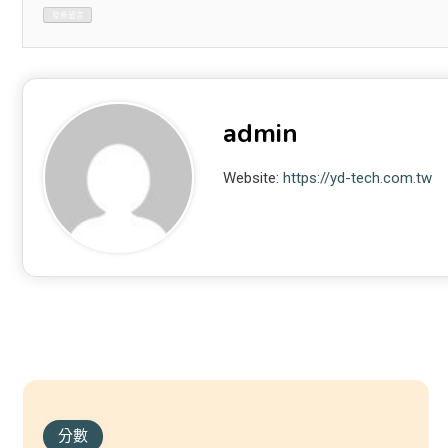
admin
Website:
https://yd-tech.com.tw
分數