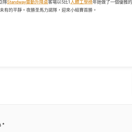
亞隊
Standway電動升降桌
客場以5比1
人體工學椅
年她做了一個優雅
未有的平靜。夜勝圣馬力諾隊，迎來小組賽首勝。
為
*