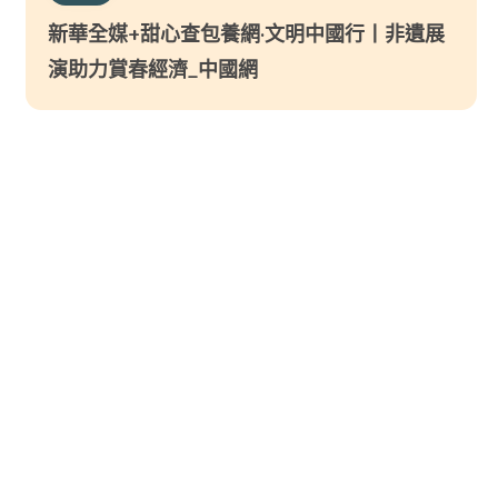
新華全媒+甜心查包養網·文明中國行丨非遺展
演助力賞春經濟_中國網