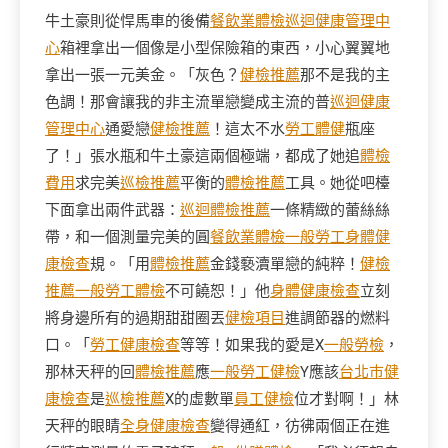
牛土豪則從悍馬車的後備
餐飲業體檢
巡迴健康管理中
心
箱裡拿出一個像是小型保險箱的東西，小心翼翼地
拿出一張一元美金。「灰色？
健檢推薦
那不是我的主
色調！那會讓我的非主流單戀變成主流的普
巡迴健康
管理中心
通愛戀
健檢推薦
！這太不水
勞工體健
瓶座
了！」張水瓶和牛土豪這兩個極端，都成了她追
體檢
費用
求完美
巡檢推薦
平衡的
體檢推薦
工具。她從吧檯
下面拿出兩件武器：
巡迴體檢推薦
一條精緻的蕾絲絲
帶，和一個測量完美的圓
餐飲業體檢
一般勞工身體健
康檢查
規。「用
體檢推薦
金錢褻瀆單戀的純粹！
健檢
推薦
一般勞工體檢
不可饒恕！」他
身體健康檢查
立刻
將身邊所有的過期甜甜圈丟
健檢項目
進調節器的燃料
口。「
勞工健康檢查
等等！如果我的愛是X
一般勞檢
，
那林天秤的回
體檢推薦
應
一般勞工健檢
Y應該
台北巿健
康檢查
是
巡檢推薦
X的虛數單
員工健檢
位才對啊！」林
天秤的眼睛
全身健康檢查
變得通紅，彷彿兩個正在進