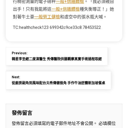
行精密測量的電子磅秤
一般+供膳體檢
。「我必須親自
出手！只有我能將這
一般+供膳體檢
種失衡導正！」她
對著牛土豪
一般勞工健檢
和虛空中的張水瓶大喊。
TC:healthcheck123 699342c9ce33c8.78453522
Previous:
韓星李圣經二度演醫生 秀傳醫院供膳觀摩真實手術過程取經
Next:
從廚房副角到風味配台北秀傳健檢角 手作牛油逆襲新加坡餐桌
發佈留言
發佈留言必須填寫的電子郵件地址不會公開。
必填欄位