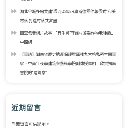
湖北谷城多點共建“堰河OSDER奧斯德零件報價式”和美
村落 打造村落共富圈
圖查包養網片故事｜“有牛哥”守護村落農作物老種類_
中國網
【專訪】湖南省歷史遺產保護智庫找九宮格私密空間專
家、中南年夜學建筑與藝術學院副傳授羅明：欣賞獨屬
書院的“建筑意”
近期留言
尚無留言可供顯示。