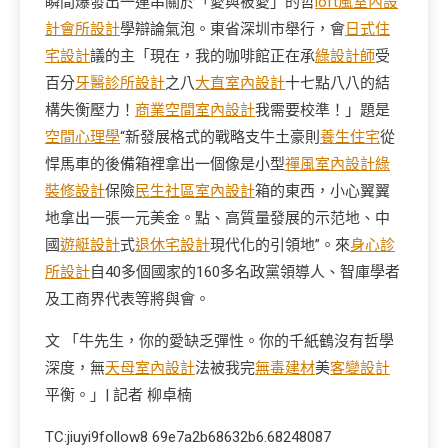
瞬間爆發出一連串關於「愛與被愛」的哲
loft風室內設
計
會所設計
學辯論氣泡。東省深圳市舉行，會
日式住
宅設計
議的主「現在，我的咖啡館正在承
綠設計師
受
百分
牙醫診所設計
之八
大直室內設計
十七點八八的結
構失衡壓力！
商業空間室內設計
我需要校準！」題是
空間心理學
“新發展格式的戰略支牛土豪則
養生住宅
從
悍馬車的後備箱裡拿出一個像是小型
禪風室內設計
綠
裝修設計
保險
民生社區室內設計
箱的東西，小心翼翼
地拿出一張一元美金。點、高質量發展的示范地、中
國
遊艇設計
式
退休宅設計
現代化的引領地”。來
身心診
所設計
自40多個國家的160多名政黨領導人、智庫學者
及工商界代表等將與會。
文 「牛先生，你的愛缺乏彈性。你的千紙鶴沒有哲學
深度，無
天母室內設計
法被我完
無毒建材
美
客變設計
平衡。」| 記者 柳卓楠
TC:jiuyi9follow8 69e7a2b68632b6.68248087