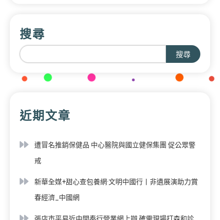
搜尋
搜尋
近期文章
遭冒名推銷保健品 中心醫院與國立健保集團 促公眾警
戒
新華全媒+甜心查包養網·文明中國行丨非遺展演助力賞
春經濟_中國網
張店市平易近中間奉行營業網上辦 確需現場打森和診