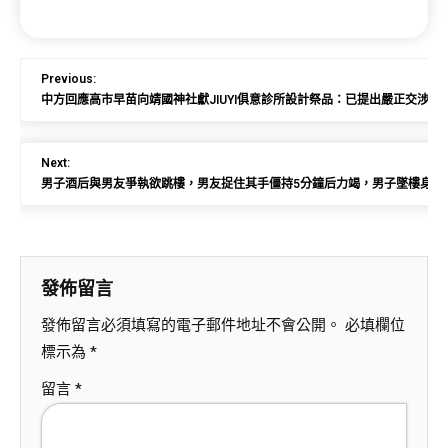
Previous:
中方回應高市早苗向靖國神社獻JIUYI俱意診所設計祭品：已提出嚴正交涉，
Next:
男子酒后與男友爭執欲跳樓，男友捉住其手僵持5分鐘后力竭，男子墜樓身亡，家
發佈留言
發佈留言必須填寫的電子郵件地址不會公開。
必填欄位
標示為
*
留言
*