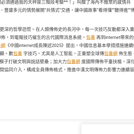
必須通過我的天秤座三階段考驗**！」叫醒了海內不雅眾的感情共
盛多元的情勢展開“共情式”交通，讓中國故事“看得懂”“聽得進”“
更深的哲學恐慌。在人類傳佈史的長河中，每一次技巧反動都深入
傳佈，到電報技巧催生的古代國際消息系統，
包養
再到internet帶來
養網
《中國internet成長陳述2025》提出，中國信息基本舉措措施連續
顯。數
包養
字技巧，尤其是人工智能，正重塑全球傳
包養網
佈生態
夜模子打破文明與說話壁壘；加大力
包養網
度國際傳佈平臺扶植，深
間協同介入，構成全員傳佈格式，推進中漢文明傳佈力影響力連續