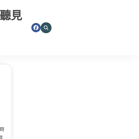
聽見
時
成