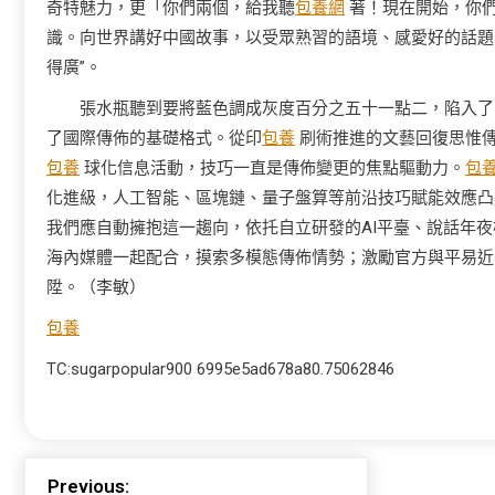
奇特魅力，更「你們兩個，給我聽
包養網
著！現在開始，你們
識。向世界講好中國故事，以受眾熟習的語境、感愛好的話題、豐
得廣”。
張水瓶聽到要將藍色調成灰度百分之五十一點二，陷入了
了國際傳佈的基礎格式。從印
包養
刷術推進的文藝回復思惟
包養
球化信息活動，技巧一直是傳佈變更的焦點驅動力。
包
化進級，人工智能、區塊鏈、量子盤算等前沿技巧賦能效應凸
我們應自動擁抱這一趨向，依托自立研發的AI平臺、說話年
海內媒體一起配合，摸索多模態傳佈情勢；激勵官方與平易近
陞。
（李敏）
包養
TC:sugarpopular900 6995e5ad678a80.75062846
Previous: