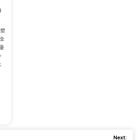
傳
重塑
的全
優
。
化
晉
Next: