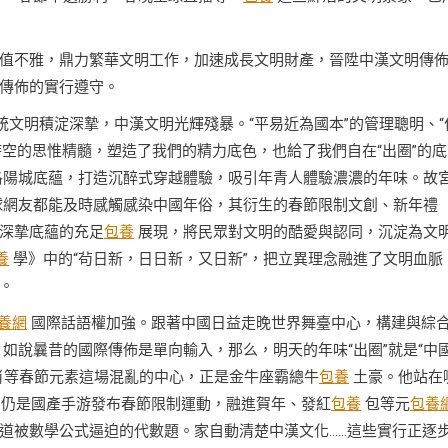
值不雅，鼎力繁華文明工作，加速成長文明財產，晉陞中漢文明傳
傳佈的實行遵守。
統文明積淀深摯，中漢文明光輝殘暴。“平易近為國本”的管理聰明、“
時空的思惟精髓，塑造了我們的精力底色，也給了我們自在“出圈”的底
陽城底蘊，打造沉醉式穿越體驗，吸引年青人體驗濃濃的年味。故
全球網友都能及時感觸感染中國年俗，其衍生的春節限制文創、新年禮
深摯底蘊的充足
包養
展現，將民眾對文明的酷愛與認同，沉淀為文
養
學》中的“茍日新，日日新，又日新”，把立異理念融進了文明血脈
。
養網
國際話語權加強。跟著中國日益走晚世界舞臺中心，構建與綜
如說曩昔的國際傳佈是單向輸入，那么，明天的年味“出圈”就是“中
肖等春節元素這場混亂的中心，正是金牛座霸總牛
包養
土豪。他站在
仍是國產手游發布春節限制運動，融進賀年、發紅
包養
包等元
包養
道被數學公式逼迫的代數題。家自動清楚中漢文化……這些實行正逐