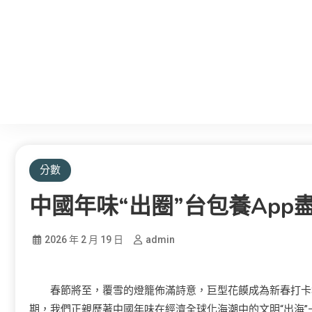
分數
中國年味“出圈”台包養app
2026 年 2 月 19 日
admin
春節將至，覆雪的燈籠佈滿詩意，巨型花饃成為新春打卡地
期，我們正親歷著中國年味在經濟全球化海潮中的文明“出海”