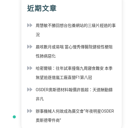
近期文章
周慧敏不勝回想台包養網站的三級片經過的事
況
晨咳數月或易喘 當心慢秀傳醫院健檢性梗阻
性肺病惡化
哈密爾頓：往年試車撞傷九周寢食難安 本季
無望追逐億嵐工廠直營F1第八冠
OSDER奧斯德材料報價許振超：天道酬勤鑄
非凡
辦事機械人何故成為廣交會“年夜明星OSDER
奧斯德零件商”