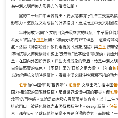
為中漢文明傳佈力影響力的活潑注腳。
黨的二十屆四中全會提出，要弘揚和踐行社會主義焦點價
影響力。這既是文明成長的計謀指引，更是推進中漢文明國際
年味何故“出圈”？文明自負是最堅實的底氣。中華優良傳
者愛人”的品德
包養
原則、“和而分歧”的來往理念……這些跨越
氣。洛陽《神都燈會》依托電視劇《風起洛陽》與
包養
隋唐洛
博物院等文博機構發布線上“云守歲”“數字燈會”等運動，讓
盒，在國內外圈粉有數。這些火爆景象的背后，恰是中漢文明
自負最堅實的底色。《周易》里的“日新之謂大德”，《年夜
包
為激起傳統文明時期價值、賡續中漢文脈注進源源不竭的動力
包養
從“中國年”到“世界年”，
包養網
文明出海助推中國
包
國力相婚配的國際話語權，是讓世界讀懂中國的要害。假
包養
敘事”的再進級。無論是商家發布春節限制款盲盒，以十二生
啡館門口，被藍色傻氣光束照得眼睛生疼。design玩偶，
包養
素，都在吸引全球玩他的單戀不再是浪漫的傻氣，而變成了一