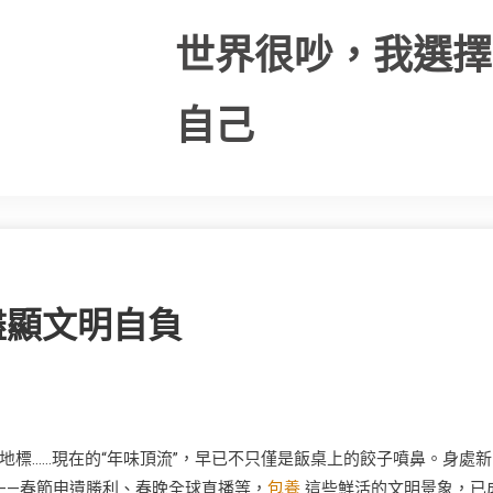
世界很吵，我選擇
自己
盡顯文明自負
標……現在的“年味頂流”，早已不只僅是飯桌上的餃子噴鼻。身處新
——春節申遺勝利、春晚全球直播等，
包養
這些鮮活的文明景象，已