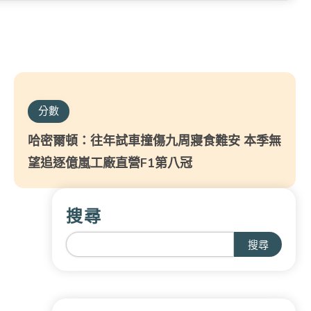
分數
哈密爾頓：往年試車撞傷九周寢食難安 本季無
望追逐億嵐工廠直營F1第八冠
搜尋
搜尋