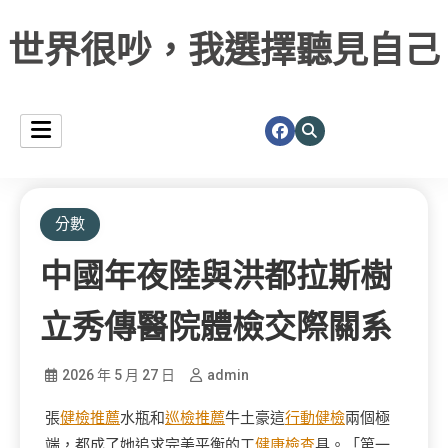
世界很吵，我選擇聽見自己
分數
中國年夜陸與洪都拉斯樹
立秀傳醫院體檢交際關系
2026 年 5 月 27 日
admin
張
健檢推薦
水瓶和
巡檢推薦
牛土豪這
行動健檢
兩個極
端，都成了她追求完美平衡的工
健康檢查
具。「第一