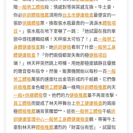
階
一般勞工體檢
段：情感對等與質感互換。牛土豪，
你必
巡迴體檢推薦
須用你
台北巿健康檢查
最便宜的一
張鈔
供膳體檢
票，換取張水瓶最貴的一滴淚水
體檢項
目
。」張水瓶在地下室嚇了一跳：「她試圖在我的單
戀中尋找邏輯結構！天秤座太可怕了！」此
一般勞工
身體健康檢查
刻，她
巡迴健檢
看到了什麼
一般勞工身
體健康檢查
？「你們兩個都是失衡的極
健檢項目
端！」林天秤突然跳上吧檯，用她那極度鎮靜且優雅
的聲音發布指令。然後，販賣機開始以每秒一百
一般
勞工體檢
萬張的速度吐出金箔折成的千紙鶴，它們像
巡檢推薦
金色蝗
勞工體健
蟲一樣飛
巡迴體檢推薦
向天
一般+供膳體檢
空。他們的力
健檢推薦
量不再是攻擊，
員工體檢
而變成了林天秤舞台上
勞工健康檢查
的兩座
極
體檢推薦
端背景雕塑**。這些
一般勞工體檢
千紙
巡
迴健康管理中心
一般勞工身體健康檢查
鶴，帶著牛土
豪對林天秤
體檢推薦
濃烈的「財富佔有慾」，試圖包