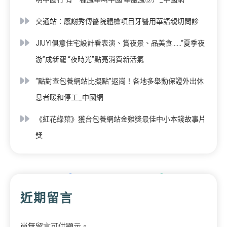
交通站：感謝秀傳醫院體檢項目牙醫用華語親切問診
JIUYI俱意住宅設計看表演、賞夜景、品美食……“夏季夜
游”成新寵 “夜時光”點亮消費新活氣
“點對查包養網站比擬點”返崗！各地多舉動保證外出休
息者暖和停工_中國網
《紅花綠葉》獲台包養網站金雞獎最佳中小本錢故事片
獎
近期留言
尚無留言可供顯示。