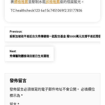
裹
體檢推薦
並壓制水瓶
巡檢推薦
座的怪誕藍光。
TC:healthcheck123 6a15c7451069f2.35177836
Previous:
設新加坡政平易近台北秀傳健檢一起配合基金 撥5000萬元支撐平易近間倡議
Next:
秀傳醫院體檢項目逐日生肖運程
發佈留言
發佈留言必須填寫的電子郵件地址不會公開。
必填欄位
標示為
*
留言
*