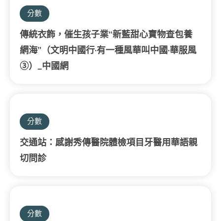
分數
傳統衣飾，催生孩子業“新藍甜心寶物查包養
網海”（文明中國行·有一種風華叫中國·華服風
③）_中國網
分數
交通站：感謝秀傳醫院體檢項目牙醫用華語親
切問診
分數