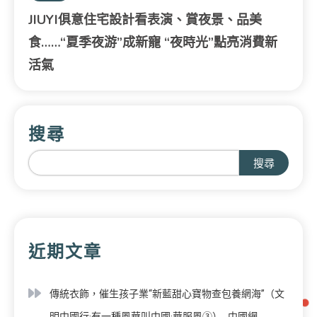
JIUYI俱意住宅設計看表演、賞夜景、品美
食……“夏季夜游”成新寵 “夜時光”點亮消費新
活氣
搜尋
搜尋
近期文章
傳統衣飾，催生孩子業“新藍甜心寶物查包養網海”（文
明中國行·有一種風華叫中國·華服風③）_中國網