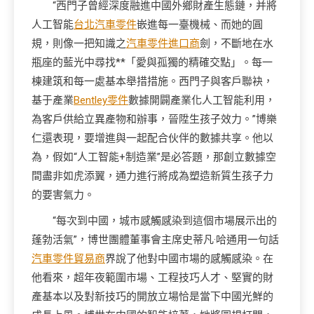
“西門子曾經深度融進中國外鄉財產生態鏈，并將
人工智能
台北汽車零件
嵌進每一臺機械、而她的圓
規，則像一把知識之
汽車零件進口商
劍，不斷地在水
瓶座的藍光中尋找**「愛與孤獨的精確交點」。每一
棟建筑和每一處基本舉措措施。西門子與客戶聯袂，
基于產業
Bentley零件
數據開闢產業化人工智能利用，
為客戶供給立異產物和辦事，晉陞生孩子效力。”博樂
仁還表現，要增進與一起配合伙伴的數據共享。他以
為，假如“人工智能+制造業”是必答題，那創立數據空
間盡非如虎添翼，通力進行將成為塑造新質生孩子力
的要害氣力。
“每次到中國，城市感觸感染到這個市場展示出的
蓬勃活氣”，博世團體董事會主席史蒂凡·哈通用一句話
汽車零件貿易商
界說了他對中國市場的感觸感染。在
他看來，超年夜範圍市場、工程技巧人才、堅實的財
產基本以及對新技巧的開放立場恰是當下中國光鮮的