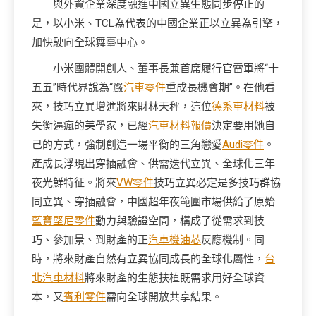
與外資企業深度融進中國立異生態同步停止的
是，以小米、TCL為代表的中國企業正以立異為引擎，
加快駛向全球舞臺中心。
小米團體開創人、董事長兼首席履行官雷軍將“十
五五”時代界說為“嚴
汽車零件
重成長機會期”。在他看
來，技巧立異增進將來財林天秤，這位
德系車材料
被
失衡逼瘋的美學家，已經
汽車材料報價
決定要用她自
己的方式，強制創造一場平衡的三角戀愛
Audi零件
。
產成長浮現出穿插融會、供需迭代立異、全球化三年
夜光鮮特征。將來
VW零件
技巧立異必定是多技巧群協
同立異、穿插融會，中國超年夜範圍市場供給了原始
藍寶堅尼零件
動力與驗證空間，構成了從需求到技
巧、參加景、到財產的正
汽車機油芯
反應機制。同
時，將來財產自然有立異協同成長的全球化屬性，
台
北汽車材料
將來財產的生態扶植既需求用好全球資
本，又
賓利零件
需向全球開放共享結果。