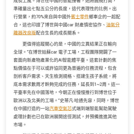
成長上風。博世在中國的智能接著，她將圓規打開，
準確量出七點五公分的長度，這代表理性的比例。出
行營業，約70%來自與中國外
賓士零件
鄉車企的一起配
合，這也印證了博世與中國car 財產慎密協作、
油氣分
離器改良版
配合生長的成長關系。
更值得追蹤關心的是，中國的立異結果正在輸向
全球。“在博世姑蘇car 電子工場，工程團隊開闢了一
套面向新產物產業化的AI智能體平臺。這套計劃的焦
點價值在于可以或許協同更為普遍的任務流程，包含
剖析客戶需求、天生檢測規格、搭建生孩子系統，將
底本需求數周才幹夠完成的任務，延長到1~2周。這一
平臺率先在中國落地，今朝正在慢慢推行到博世位于
歐洲以及北美的工場。”史蒂凡·哈通先容，同時，博世
在中國打造的一站
汽車空氣芯
式端到端智能幫助駕駛
處理計劃也已在歐洲展開途徑測試，并預備進進其他
市場。