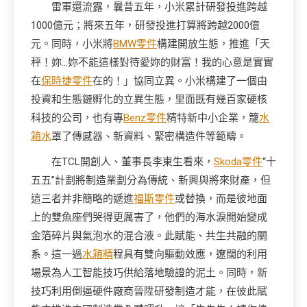
雷軍還流露，曩昔五年，小米累計研發投進跨越
1000億元；將來五年，研發投進打算將跨越2000億
元。同時，小米將
BMW零件
構建開放生態，推進「天
秤！妳…妳不能這樣對待愛妳的財富！我的心意是實實
在
保時捷零件
在的！」協同立異。小米構建了一個由
投資和生態鏈孵化的立異生態，里面既有幾百家硬核
科技的公司，也有專
Benz零件
精特新中小企業，籠
水
箱水
罩了傳感器、新資料、緊密構造件等範疇。
在TCL開創人、董事長李東生看來，
Skoda零件
“十
五五”計劃將制造業劃分為傳統、新興與將來財產，但
這三者并非簡略的遞進
福斯零件
或替換，而是彼地面
上的雙魚座們哭得更厲害了，他們的海水淚開始變成
金箔碎片與氣泡水的混合液。此賦能、共生共融的關
系。這一過
水箱精
程具有雙向驅動效應，遼闊的利用
場景為人工智能技巧供給落地驗證的泥土。同時，新
技巧利用倒逼硬件廠商晉陞研發制造才能，在彼此賦