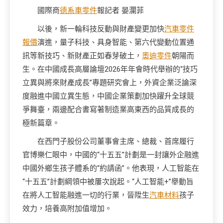
國際商
德系車零件
報記者 晏瀾菲
以後，新一輪科技反動與財產變更加快
汽車零件
報價
演進，量子科技、具身智能、第六代變動位置通
訊等新技巧、新財產正如春芽破土，
奧迪零件
朝陽而
生。在中國成長高層論壇2026年年會時代舉辦的“技巧
立異與將來財產成長”專題研究會上，外資企業泛論深
度融進中國立異生態，中國企業策劃加快躍升全球競
爭舞臺，兩邊配合書寫著制造業高東西的品質成長的
極新篇章。
在西門子股份公司董事會主席、總裁、首席履行
官博樂仁眼中，中國的“十五五”計劃是一封讓外企融進
中國外鄉生孩子體系的“約請函”。他表現，人工智能在
“十五五”計劃綱領中被屢次說起。“人工智能+”舉動旨
在將人工智能融進一切的行業，晉陞生
汽車材料
孩子
效力，培養高附加值增加。