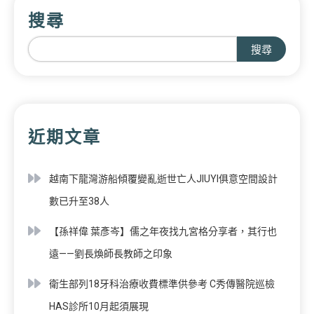
搜尋
搜尋
近期文章
越南下龍灣游船傾覆變亂逝世亡人JIUYI俱意空間設計
數已升至38人
【孫祥偉 葉彥岑】儒之年夜找九宮格分享者，其行也
遠——劉長煥師長教師之印象
衛生部列18牙科治療收費標準供參考 C秀傳醫院巡檢
HAS診所10月起須展現