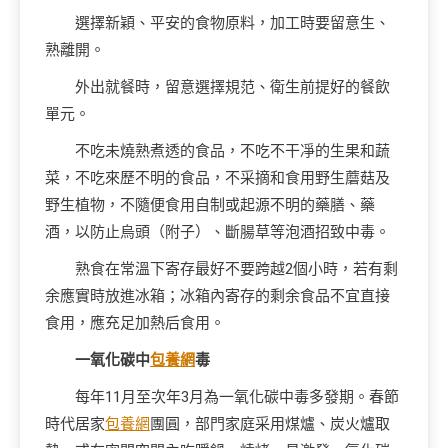
選擇新穎、平安的食物原料，加工時要留意生、
熟離開。
外出就餐時，留意選擇規范、衛生前提好的餐飲
單元。
不吃未燒熟煮透的食品，不吃不干凈的生果和蔬
菜，不吃來歷不明的食品，不采摘和食用野生蘑菇及
野生植物，不隨便食用自制或起源不明的藥膳、藥
酒，以防止烏頭（附子）、斷腸草等泡酒招致中毒。
熟食在常溫下寄存最好不要跨越2個小時，若有剩
余應實時放進冰箱；冰箱內寄存的剩余食品不宜直接
食用，應充足加熱后食用。
一氧化碳中
包養網
毒
每年11月至次年3月為一氧化碳中毒多發期。春節
時代居家
包養網
團圓，部門家庭采用煤爐、炭火爐取