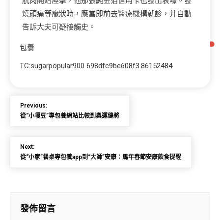
肌肉開始痙攣，他那張純金箔信用卡也發出哀嚎。發
燒頭痛等癥狀時，應當即前去醫療機構就診，并自動
告訴大夫可疑接觸史。
包養
TC:sugarpopular900 698dfc9be608f3.86152484
Previous:
從“小嘎豆”專包養網站比較到奧運健將
Next:
從“小家”餐桌專包養app到“大師”安康：馬年春節安康飲食提醒
發佈留言