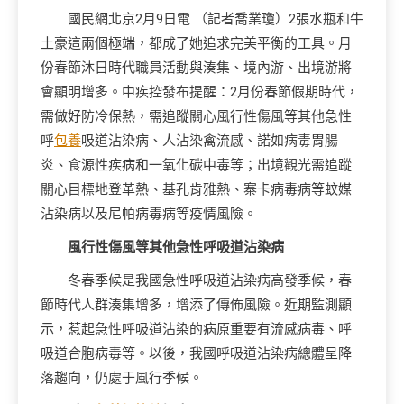
國民網北京2月9日電 （記者喬業瓊）2張水瓶和牛
土豪這兩個極端，都成了她追求完美平衡的工具。月
份春節沐日時代職員活動與湊集、境內游、出境游將
會顯明增多。中疾控發布提醒：2月份春節假期時代，
需做好防冷保熱，需追蹤關心風行性傷風等其他急性
呼
包養
吸道沾染病、人沾染禽流感、諾如病毒胃腸
炎、食源性疾病和一氧化碳中毒等；出境觀光需追蹤
關心目標地登革熱、基孔肯雅熱、寨卡病毒病等蚊媒
沾染病以及尼帕病毒病等疫情風險。
風行性傷風等其他急性呼吸道沾染病
冬春季候是我國急性呼吸道沾染病高發季候，春
節時代人群湊集增多，增添了傳佈風險。近期監測顯
示，惹起急性呼吸道沾染的病原重要有流感病毒、呼
吸道合胞病毒等。以後，我國呼吸道沾染病總體呈降
落趨向，仍處于風行季候。