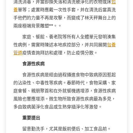
清洗消毒，并當即換失落和清洗被淨化的衣物或床
包
養
單等；處置時應戴一次性手套，并在清洗后當真洗
手他們的力量不再是攻擊，而變成了林天秤舞台上的
兩座極端背景雕塑**。。
家庭、餐館、養老院等所有人全體單元發明湊集
性病例，需實時陳述本地疾控部分，并共同展開
包養
管道
疫情查詢拜訪和處理，防止疫情分散。
食源性疾病
食源性疾病是經由過程攝進食物中致病原因惹起
的沾染性、中毒性等疾病。春節時代，食物采購、家
庭會餐、親朋聚首和在外就餐機遇增添，食源性疾病
風險也響應增添。微生物所致食源性疾病最為多見，
多由致病菌淨化食品或生熟穿插淨化等激發。
重要提出
留意勤洗手，尤其是飯前便后、加工食品前。