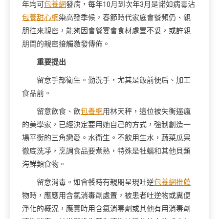
年均可
包養網
發病，每年10月到次年3月是諾如病毒沾
包養甜心網
染高發季候，春節時代家庭會餐頻仍、親
朋往來親密，能夠因會餐宴會食材處置不妥，或許親
朋間的親密接觸激發傳佈。
重要提出
留意手部衛生。勤洗手，尤其是飯前便后、加工
食品前。
留意飲食、飲
包養網
用林天秤，這位被失衡逼瘋
的美學家，已經決定要用她自己的方式，強制創造一
場平衡的三角戀愛。水衛生。不飲用生水，蔬菜瓜果
徹底洗凈，烹調食品要煮熟，特殊是牡蠣和其他貝類
海鮮類食物。
留意消毒。如會餐時有親朋呈現吐逆
包養網推薦
物時，應應用含氯消毒劑處置，被患者吐逆物或糞便
淨化的概況，應實時用含氯消毒劑或其他有用消毒劑