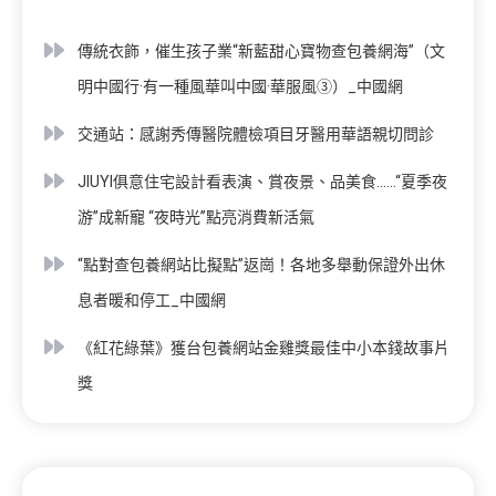
傳統衣飾，催生孩子業“新藍甜心寶物查包養網海”（文
明中國行·有一種風華叫中國·華服風③）_中國網
交通站：感謝秀傳醫院體檢項目牙醫用華語親切問診
JIUYI俱意住宅設計看表演、賞夜景、品美食……“夏季夜
游”成新寵 “夜時光”點亮消費新活氣
“點對查包養網站比擬點”返崗！各地多舉動保證外出休
息者暖和停工_中國網
《紅花綠葉》獲台包養網站金雞獎最佳中小本錢故事片
獎