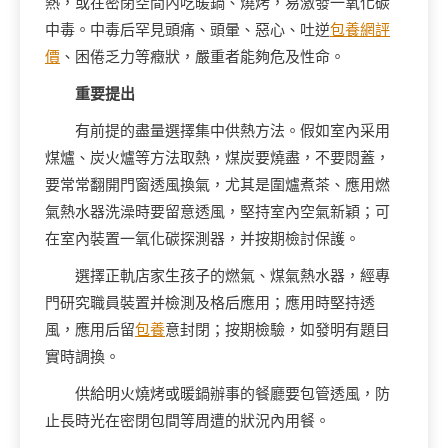
熱，或在密閉空間內吃暖鍋、燒烤，易激發一氧化碳
中毒。中毒后罕見頭痛、頭暈、惡心、吐逆
包養網評
價
、困倦乏力等癥狀，嚴重者能夠危及性命。
重要提出
有前提的盡量選擇集中供熱方法。假如室內采用
煤爐、炭火爐等方法取熱，煤炭要燒盡，不要悶蓋，
要常常翻開門窗透風換氣，尤其是圍爐煮茶、應用燃
氣熱水器洗澡時要留意透風，堅持室內空氣新穎；可
在室內裝置一氧化碳探測器，并按期檢討保護。
選擇正軌店家生孩子的燃氣、煤氣熱水器，經專
門研究職員裝置并檢測及格后應用；應用時堅持透
風，應用后留
包養
意封閉；按期檢驗，如發明有題目
實時調換。
供給明火燒烤或暖鍋辦事的餐廳要包管透風，防
止長時光在密閉包間等周遭的狀況內用餐。