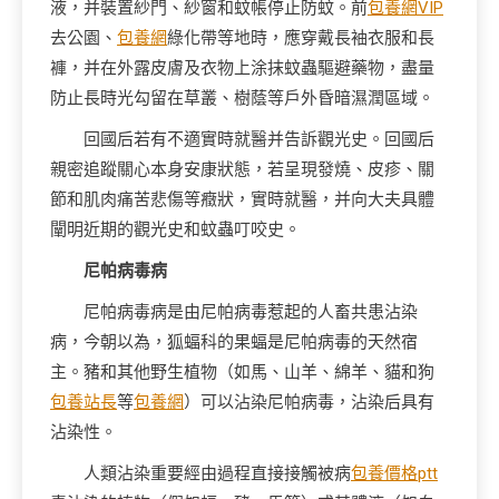
液，并裝置紗門、紗窗和蚊帳停止防蚊。前
包養網VIP
去公園、
包養網
綠化帶等地時，應穿戴長袖衣服和長
褲，并在外露皮膚及衣物上涂抹蚊蟲驅避藥物，盡量
防止長時光勾留在草叢、樹蔭等戶外昏暗濕潤區域。
回國后若有不適實時就醫并告訴觀光史。回國后
親密追蹤關心本身安康狀態，若呈現發燒、皮疹、關
節和肌肉痛苦悲傷等癥狀，實時就醫，并向大夫具體
闡明近期的觀光史和蚊蟲叮咬史。
尼帕病毒病
尼帕病毒病是由尼帕病毒惹起的人畜共患沾染
病，今朝以為，狐蝠科的果蝠是尼帕病毒的天然宿
主。豬和其他野生植物（如馬、山羊、綿羊、貓和狗
包養站長
等
包養網
）可以沾染尼帕病毒，沾染后具有
沾染性。
人類沾染重要經由過程直接接觸被病
包養價格ptt