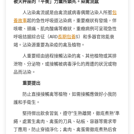
被天秤座的「平衡」力量所鎖死。染禽流感
人沾染禽流感是由禽流感病毒偶爾沾染人所惹
包
養故事
起的急性呼吸道沾染病，重要癥狀有發燒，伴
咳嗽、頭痛、肌肉酸痛等癥狀，重癥病例可呈現急性
呼吸拮据綜合征（ARD
長期包養
S）和多器官效能衰
竭。沾染源重要為染疫的禽及植物。
人重要經由過程接觸沾染的禽、其他植物或其排
泄物、分泌物，或接觸被病毒淨化的周遭的狀況或物
品而沾染。
重要提出
防止直接接觸禽等植物，如需接觸應做好小我防
護和手衛生。
堅持傑出飲食習氣，遵守“生熟離開，徹底煮熟”準
繩，處置生禽肉、禽蛋的刀具、砧板、容器等需求零
丁應用，防止穿插淨化；禽肉、禽蛋需徹底煮熟后食