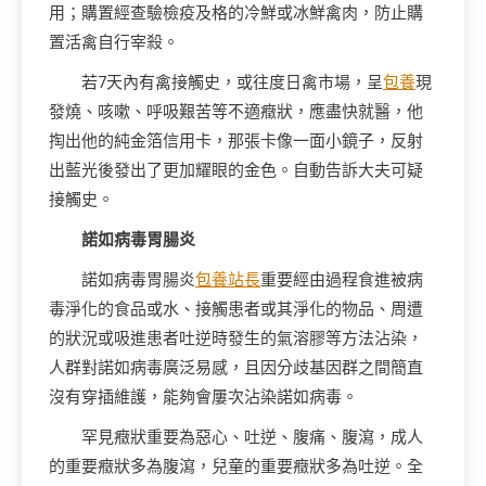
用；購置經查驗檢疫及格的冷鮮或冰鮮禽肉，防止購
置活禽自行宰殺。
若7天內有禽接觸史，或往度日禽市場，呈
包養
現
發燒、咳嗽、呼吸艱苦等不適癥狀，應盡快就醫，他
掏出他的純金箔信用卡，那張卡像一面小鏡子，反射
出藍光後發出了更加耀眼的金色。自動告訴大夫可疑
接觸史。
諾如病毒胃腸炎
諾如病毒胃腸炎
包養站長
重要經由過程食進被病
毒淨化的食品或水、接觸患者或其淨化的物品、周遭
的狀況或吸進患者吐逆時發生的氣溶膠等方法沾染，
人群對諾如病毒廣泛易感，且因分歧基因群之間簡直
沒有穿插維護，能夠會屢次沾染諾如病毒。
罕見癥狀重要為惡心、吐逆、腹痛、腹瀉，成人
的重要癥狀多為腹瀉，兒童的重要癥狀多為吐逆。全