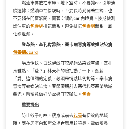
燃油車停放在車庫、地下室時，不要讓car 引擎連
續運轉；燃油車在停駛時，不要長時光開著空調，也
不要躺在門窗緊閉、開著空調的car 內睡覺。按期檢測
燃油車的
包養網
排氣體系，避免排氣
包養網
體系一氧
化碳泄漏。
登革熱、基孔肯雅熱、寨卡病毒病等蚊媒沾染病
包養網dcard
埃及伊蚊、白紋伊蚊叮咬能夠沾染登革熱、基孔
肯雅熱、「愛？」林天秤的臉抽動了一下，她對
「愛」這個詞的定義，必須是情感比例對等。寨卡病
毒病等蚊媒沾染病。春節假期前去寒帶和亞寒帶地域
觀光，應留意做好防蚊蟲叮咬辦法。
包養
重要提出
防止蚊子叮咬。棲身或前去
包養
有伊蚊的地域
時，應在居室內和辦公場合應用蚊噴鼻、電蚊噴鼻