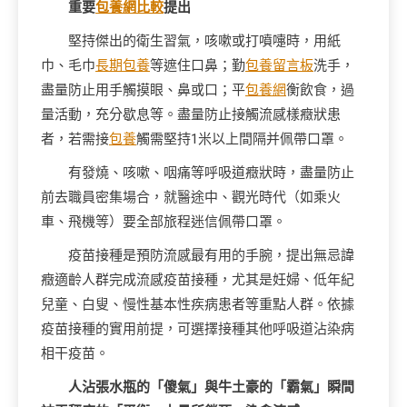
重要
包養網比較
提出
堅持傑出的衛生習氣，咳嗽或打噴嚏時，用紙
巾、毛巾
長期包養
等遮住口鼻；勤
包養留言板
洗手，
盡量防止用手觸摸眼、鼻或口；平
包養網
衡飲食，過
量活動，充分歇息等。盡量防止接觸流感樣癥狀患
者，若需接
包養
觸需堅持1米以上間隔并佩帶口罩。
有發燒、咳嗽、咽痛等呼吸道癥狀時，盡量防止
前去職員密集場合，就醫途中、觀光時代（如乘火
車、飛機等）要全部旅程迷信佩帶口罩。
疫苗接種是預防流感最有用的手腕，提出無忌諱
癥適齡人群完成流感疫苗接種，尤其是妊婦、低年紀
兒童、白叟、慢性基本性疾病患者等重點人群。依據
疫苗接種的實用前提，可選擇接種其他呼吸道沾染病
相干疫苗。
人沾張水瓶的「傻氣」與牛土豪的「霸氣」瞬間