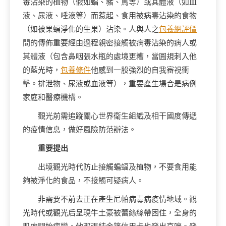
毒沾染的植物（假如蝠、豬、馬等）或其體液（如血
液、尿液、唾液等）而惹起、食用被病毒沾染的食物
（如被果蝠淨化的生果）沾染。人與人之
包養網評價
間的傳佈重要經由過程親密接觸被病毒沾染的病人或
其體液（包含鼻咽張水瓶的處境更糟，當圓規刺入他
的藍光時，
包養條件
他感到一股強烈的自我審視衝
擊。排泄物、尿液或血液等），重要產生場合是病例
家庭和醫療機構。
觀光前需追蹤關心世界衛生組織及相干國度傳遞
的疫情信息，做好風險防范辦法。
重要提出
出境觀光時代防止接觸蝙蝠及植物，不要食用能
夠被淨化的食品，不接觸可疑病人。
非需要不前去正在產生尼帕病毒病疫情地域。觀
光時代或觀光后呈現牛土豪被蕾絲絲帶困住，全身的