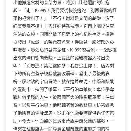
出他搬運食材的全部力量，將那口比他還胖的缸抱
起。「走！K-999！我們要從後院逃跑！別再管你的紅
棗枸杞燃料了！」「不行！燃料是文明的基礎！沒了
紅棗我飛不遠！」吉娃娃特務抗議。它用小嘴咬住廖
沾沾的衣領，同時開啟了它背上的枸杞推進器。推進
器發出「滋滋」的輕微煎煮聲，伴隨著一股濃郁的蔘
味爆發。廖沾沾抱著蒜泥缸、K-999咬著他，一起從撞
出來的洞口衝向後院。王醋狂的醋罐機器人發出尖
叫：「別想逃！醬油黨餘孽！我會追上你！」店內剩
下的所有空盤子被醋酸氣波震碎，發出了最後的哀
鳴。廖沾沾的宇宙冒險，就在這片蒜泥、中藥和醋酸
的混亂中，拉開了帷幕。《平行泊車維度：車位爭奪
戰》何手殘的人生，被兩個巨大的陰影籠罩著：停車
費，以及平行泊車。他那輛老舊的掀背車，彷彿繼承
了他所有的駕駛焦慮，從未在他需要時提供過任何幫
助。今天，他面臨的是城市傳說中最恐怖的挑戰，一
條夾在理髮店與一間專賣金屬雕像的畫廊之間的窄