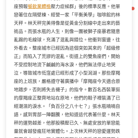
座預報
餐飲業體檢
壓力症候群」後的標準反應。他單
戀著住在隔壁棟、經營一家「平衡美學」咖啡館的林
天秤。林天秤完美得像是從黃金分割線中走出來的藝
術品。而張水瓶的人生，則像一團被獅子座暴君隨意
亂踢的毛線球，充滿了混亂與錯位。他衝到窗邊，往
外看去。整座城市已經因為這個突如其來的「超級修
正」而陷入了荒謬的混亂。街道上的雙魚座們，開始
不受控制地流下鹹鹹的海水淚，他們無法停止地哭
泣，導致城市低窪處已經形成了小型潟湖。那些摩羯
座的上班族，嚴格遵守著廣播中「摩羯座今天適合原
地踏步，否則將失去襪子」的指令。數百名西裝筆挺
的摩羯座正整齊地站在原地，他們的鞋子裡裝滿了已
經潮濕的淚水。「負百分之八十七？」張水瓶喃喃自
語，感到胃部一陣翻騰，他知道這代表著什麼。林天
秤的運勢越差，他那股積壓已久、無處安放的單戀能
量就會越發瘋狂地實體化。上次林天秤的戀愛運勢跌