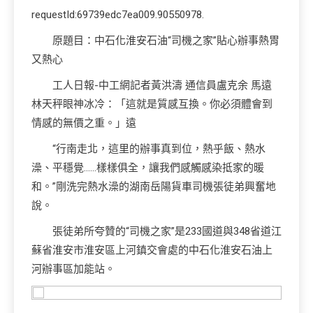
requestId:69739edc7ea009.90550978.
原題目：中石化淮安石油“司機之家”貼心辦事熱胃
又熱心
工人日報-中工網記者黃洪濤 通信員盧克余 馬遠
林天秤眼神冰冷：「這就是質感互換。你必須體會到
情感的無價之重。」遠
“行南走北，這里的辦事真到位，熱乎飯、熱水
澡、平穩覺……樣樣俱全，讓我們感觸感染抵家的暖
和。”剛洗完熱水澡的湖南岳陽貨車司機張徒弟興奮地
說。
張徒弟所夸贊的“司機之家”是233國道與348省道江
蘇省淮安市淮安區上河鎮交會處的中石化淮安石油上
河辦事區加能站。