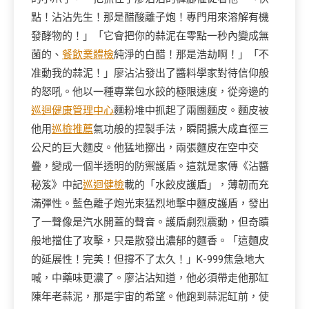
點！沾沾先生！那是醋酸離子炮！專門用來溶解有機
發酵物的！」「它會把你的蒜泥在零點一秒內變成無
菌的、
餐飲業體檢
純淨的白醋！那是浩劫啊！」「不
准動我的蒜泥！」廖沾沾發出了醬料學家對待信仰般
的怒吼。他以一種專業包水餃的極限速度，從旁邊的
巡迴健康管理中心
麵粉堆中抓起了兩團麵皮。麵皮被
他用
巡檢推薦
氣功般的捏製手法，瞬間擴大成直徑三
公尺的巨大麵皮。他猛地擲出，兩張麵皮在空中交
疊，變成一個半透明的防禦護盾。這就是家傳《沾醬
秘笈》中記
巡迴健檢
載的「水餃皮護盾」，薄韌而充
滿彈性。藍色離子炮光束猛烈地擊中麵皮護盾，發出
了一聲像是汽水開蓋的聲音。護盾劇烈震動，但奇蹟
般地擋住了攻擊，只是散發出濃郁的麵香。「這麵皮
的延展性！完美！但撐不了太久！」K-999焦急地大
喊，中藥味更濃了。廖沾沾知道，他必須帶走他那缸
陳年老蒜泥，那是宇宙的希望。他跑到蒜泥缸前，使