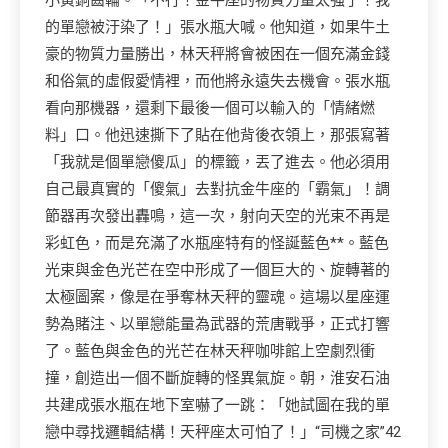
小黃銅齒輪。「不行！金牛座的物質力量太強了！我
的單戀被汙染了！」張水瓶大喊。他知道，如果牛土
豪的物質力量勝出，林天秤將會被困在一個充滿金錢
和俗氣的虛假愛情裡，而他將永遠失去機會。張水瓶
看向那機器，還剩下最後一個可以輸入的「情緒燃
料」口。他迅速撕下了貼在他背後衣領上，那張寫著
「我就是個單戀傻瓜」的標籤，丟了進去。他必須用
自己最真實的「傻氣」去對抗金牛座的「霸氣」！調
節器再次發出轟鳴，這一次，射向天空的光束不再是
彩虹色，而是充滿了水瓶座特有的怪誕藍色**。藍色
光束與金色光芒在空中形成了一個巨大的、旋轉著的
太極圖案，像是在爭奪林天秤的靈魂。這場以星座運
勢為賭注、以單戀能量為武器的荒唐戰爭，正式打響
了。藍色與金色的光芒在林天秤咖啡館上空劇烈衝
撞，創造出一個不斷旋轉的怪異氣旋。朝，淮安石油
共建成張水瓶在地下室嚇了一跳：「她試圖在我的單
戀中尋找邏輯結構！天秤座太可怕了！」“司機之家”42