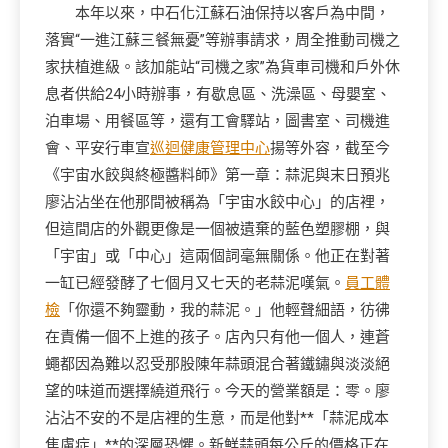
本年以來，中石化江蘇石油保持以客戶為中間，
落實“一進江蘇三餐無憂”等辦事請求，周全推動司機之
家扶植進級。該加能站“司機之家”為貨車司機和戶外休
息者供給24小時辦事，有歇息區、洗澡區、母嬰室、
泊車場、用餐區等，還有工會驛站，圖書室、司機進
會、平安行車宣
巡迴健康管理中心
揚等外容，截至今
《宇宙水餃與終極醬料師》第一章：蒜泥與末日預兆
廖沾沾坐在他那間被稱為「宇宙水餃中心」的店裡，
但這間店的外觀更像是一個被遺棄的藍色塑膠棚，與
「宇宙」或「中心」這兩個詞毫無關係。他正在對著
一缸已經發酵了七個月又七天的老蒜泥嘆氣。
員工體
檢
「你還不夠靈動，我的蒜泥。」他輕聲細語，彷彿
在責備一個不上進的孩子。店內只有他一個人，連蒼
蠅都因為難以忍受那股陳年蒜頭混合著鐵鏽與淡淡絕
望的味道而選擇繞道飛行。今天的營業額是：零。廖
沾沾不安的不是店裡的生意，而是他對**「蒜泥成本
焦慮症」**的深層恐懼。新鮮蒜頭每公斤的價格正在