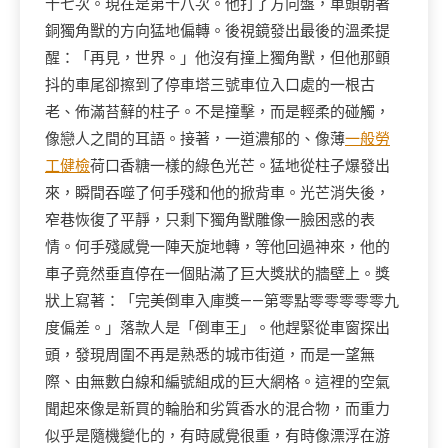
十七次。現在是第十八次。他打了方向盤，車頭朝著
銅獨角獸的方向猛地偏轉。後視鏡發出最後的溫柔提
醒：「再見，世界。」他沒有撞上獨角獸，但他那顫
抖的車尾卻擦到了停車塔三號車位入口處的一根古
老、佈滿苔蘚的柱子。不是撞擊，而是輕柔的碰觸，
像戀人之間的耳語。接著，一道濃郁的、像薄
一般勞
工健檢
荷口香糖一樣的綠色光芒。猛地從柱子爆發出
來，瞬間吞噬了何手殘和他的掀背車。光芒消失後，
窄巷恢復了平靜，只剩下獨角獸雕像一臉困惑的表
情。何手殘感覺一陣天旋地轉，等他回過神來，他的
車子竟然垂直停在一個貼滿了巨大獎狀的牆壁上。獎
狀上寫著：「完美倒車入庫獎——第零點零零零零零九
度偏差。」落款人是「倒車王」。他趕緊從車窗探出
頭，發現周圍不再是熟悉的城市街道，而是一望無
際、由無數白線和編號組成的巨大網格。這裡的空氣
聞起來像是新買的輪胎和劣質香水的混合物，而重力
似乎是隨機變化的，有時感覺很重，有時像漂浮在游