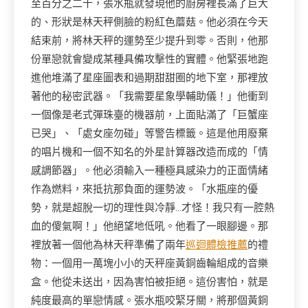
至百分之二十，張水瓶就發現他的廚房裡長滿了巨大
的、形狀是林天秤側臉的粉紅色蘑菇。他必須在今天
結束前，將林天秤的運勢至少提升到零。否則，他那
份單戀就會變成某種具備攻擊性的實體。他緊張地跑
進他堆滿了星座圖表和過期甜甜圈的地下室，那裡放
著他的秘密武器。「我需要星象學輔助儀！」他衝到
一個像是老式彈珠臺的機器前，上面貼滿了「巨蟹座
已哭」、「處女座勿碰」等警告標籤。這是他用廢棄
的唱片機和一個不知名的外星計算器改造而成的「情
感調節器」。他必須輸入一種極具感染力的正面情緒
作為燃料，來抵抗那負面的運勢波。「水瓶座的優
勢，就是超脫一切的理性與冷靜…才怪！我只有一腔熱
血的傻氣啊！」他絕望地低吼。他看了一眼腳邊。那
裡放著一個他為林天秤準備了兩年
巡迴體檢推薦
的禮
物：一個用一萬塊小小的天秤座黃銅齒輪組成的音樂
盒。他從未送出，因為害怕被拒絕。這份害怕，就是
純度最高的單戀情感。張水瓶咬緊牙關，將那個黃銅