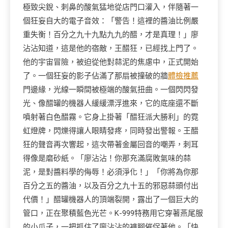
極致尖銳、刺鼻的酸氣猛地從店門口灌入，伴隨著一
個狂妄自大的電子音效：「警告！這裡的醬油比例嚴
重失衡！百分之九十九點九九的醋，才是真理！」廖
沾沾知道，這是他的宿敵，王醋狂，已經找上門了。
他的宇宙冒險，被迫從他對蒜泥的焦慮中，正式開始
了。一個狂妄的影子佔滿了那扇被撞破的牆
體檢推薦
門邊緣，光線一瞬間被極端的酸氣扭曲。一個閃閃發
光、像醋罐的機器人緩緩漂浮進來，它的底座還不斷
噴射著白色醋霧。它身上掛著「醋狂派大勝利」的霓
虹燈牌，閃爍得讓人眼睛發疼，同時發出警報。王醋
狂的聲音再次響起，這次帶著金屬回音的嘲弄，刺耳
得像是磨砂紙。「廖沾沾！你那充滿腐敗氣味的蒜
泥，是對醬料學的侮辱！必須淨化！」「你將為你那
百分之五的醬油，以及百分之九十五的邪惡蒜頭付出
代價！」醋罐機器人的頂端裂開，露出了一個巨大的
管口，正在聚積藍色光芒。K-999特務用它穿著燕尾服
的小爪子，一把抓住了廖沾沾的褲腳催促著他。「快