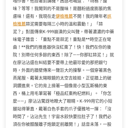
嗡作響，他捏著對講機，困惑地喊道：「特務？酸
味？等等！我聞到的不是酸味！是麵粉過度膨脹的焦
慮味！還有，我現在走
健檢推薦
不開！我的陳年老
巡
檢推薦
蒜泥需要每隔三小時的溫和震動！」「蒜
泥？」對面傳來K-999崩潰的尖叫聲，帶著濃濃的中藥
味電子雜音：「重點不是蒜泥！重點是**時空正在彎
曲！**我們的推進器快沒紅棗了！快！我們在你的後
院！別帶任何多餘的東西！除了——你那缸蒜泥！」就
在廖沾沾還在糾結要不要帶上他最珍愛的那把銀勺
時，外面的牆壁傳來一聲巨大的撞擊。一個穿著黑色
燕尾服、戴著太陽眼鏡的太空吉娃娃，正從牆上的破
洞鑽進來。它的背上揹著一個像是小型瓦斯桶的東
西，桶上用毛筆寫著「極品紅棗枸杞燃料」。「你怎
麼——」廖沾沾驚訝地瞪大了眼睛。K-999用它的小短
腿站得筆直，戴著白色手套的爪子優雅地一揮：「沒
時間了，沾沾先生！宇宙水餃快要拉肚子了！我們必
須在你被醋酸離子炮鎖定前離開！」話音未落，一股