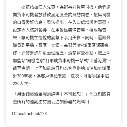
據該站擔任人先容，為辦事好貨車司機，他們還
向貨車司機發放餐飲滿足度查詢拜訪問卷，搜集司機
的口胃愛好信息、看法提出；在入口處增設辦事臺，
設定專人核銷餐券；在用餐區裝備音響，播放輕音
樂，讓司機在愉悅的氣氛下享用美食。同時，還組織
職員到平橋、寶應、宣堡、高郵等4座辦事區調研進
修，進修進步前輩治理經歷，清楚運營亮點，把上河
加能站“司機之家”打形成貨車司機一站式“溫馨港灣”。
截至今朝，上河加能站日均為客戶供給加油加氣辦事
近700車次，為客戶供給餐飲、洗衣、淋浴等辦事超
220人次。
「用金錢褻瀆單戀的純粹！不可饒恕！」他立刻將身
邊所有的過期甜甜圈丟進調節器的燃料口。
TC:healthcheck123