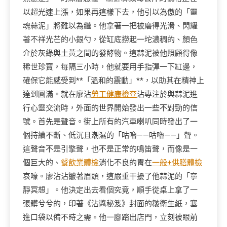
以超光速上漲，如果再這樣下去，他引以為傲的「靈
魂蒜泥」將難以為繼。他拿著一把被磨得光滑、閃耀
著不祥光芒的小銀勺，從缸底撈起一坨濃稠的、顏色
介於灰綠與土黃之間的發酵物。這蒜泥被他照顧得像
稀世珍寶，每隔三小時，他就要用手指彈一下缸邊，
確保它能感受到**「溫和的震動」**，以助其在精神上
達到圓滿。就在廖沾
勞工健康檢查
沾專注於與蒜泥進
行心靈交流時，外面的世界開始發出一些不對勁的信
號。首先是聲音。街上所有的汽車喇叭同時發出了一
個持續不斷、低沉且潮濕的「咕嚕——咕嚕——」聲。
這聲音不是引擎聲，也不是正常的鳴笛聲，而像是一
個巨大的、
餐飲業體檢
消化不良的胃在
一般+供膳體檢
哀嚎。廖沾沾皺著眉頭，這嚴重干擾了他蒜泥的「寧
靜冥想」。他決定出去看個究竟，順手從桌上拿了一
張髒兮兮的，印著《沾醬秘笈》封面的皺衛生紙，塞
進口袋以備不時之需。他一腳踏出店門，立刻被眼前