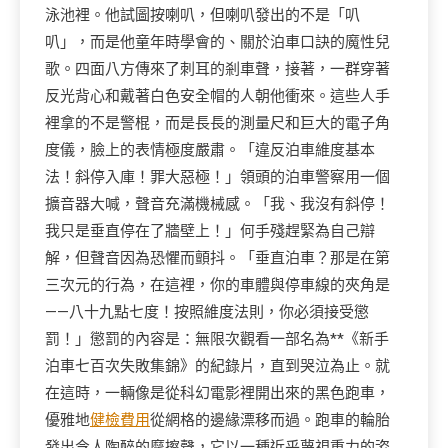
泳池裡。他試圖按喇叭，但喇叭發出的不是「叭
叭」，而是他童年時學會的、關於泊車口訣的魔性兒
歌。四面八方傳來了刺耳的剎車聲，接著，一群穿著
反光背心和戴著白色安全帽的人朝他衝來。這些人手
裡拿的不是警棍，而是長長的測量尺和巨大的電子角
度儀，臉上的表情極度嚴肅。「違反泊車維度基本
法！斜停入庫！罪大惡極！」領頭的泊車警察用一個
擴音器大喊，聲音充滿機械感。「我、我沒有斜停！
我只是垂直停在了牆壁上！」何手殘趕緊為自己辯
解，但聲音因為恐懼而顫抖。「垂直泊車？那是在第
三次元的行為，在這裡，你的車體與停車線的夾角是
——八十九點七度！按照維度法則，你必須接受懲
罰！」懲罰的內容是：無限次觀看一部名為**《新手
泊車七百次失敗集錦》的紀錄片，直到哭泣為止。就
在這時，一輛像是從科幻電影裡開出來的黑色跑車，
優雅地
健檢費用
從網格的邊緣漂移而過。跑車的輪胎
發出令人陶醉的摩擦聲，它以一種近乎蔑視重力的姿