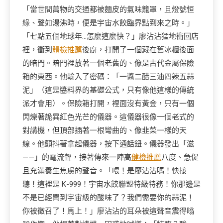
「當世間萬物的交通都被麵皮的氣味籠罩，且燈號恒
綠、聲如湯沸時，便是宇宙水餃臨界點到來之時。」
「七點五個地球年…怎麼這麼快？」廖沾沾猛地衝回店
裡，衝到
體檢推薦
後廚，打開了一個藏在舊冰櫃後面
的暗門。暗門裡放著一個老舊的、像是古代金屬保險
箱的東西。他輸入了密碼：「一醬二醋三油四辣五蒜
泥」（這是醬料界的基礎公式，只有像他這樣的傳統
派才會用）。保險箱打開，裡面沒有黃金，只有一個
閃爍著詭異紅色光芒的儀器。這儀器很像一個老式的
對講機，但頂部插著一根彎曲的、像韭菜一樣的天
線。他顫抖著拿起儀器，按下通話鈕。儀器發出「滋
——」的電流聲，接著傳來一陣高
健檢推薦
八度、急促
且充滿養生焦慮的聲音。「喂！是廖沾沾嗎！快接
聽！這裡是 K-999！宇宙水餃聯盟特級特務！你那邊是
不是已經聞到宇宙級的酸味了？我們需要你的蒜泥！
你被徵召了！馬上！」廖沾沾的耳朵被這聲音震得嗡