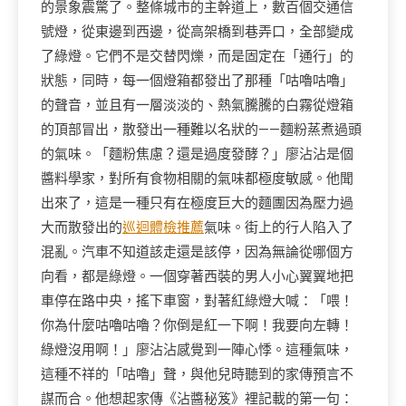
的景象震驚了。整條城市的主幹道上，數百個交通信
號燈，從東邊到西邊，從高架橋到巷弄口，全部變成
了綠燈。它們不是交替閃爍，而是固定在「通行」的
狀態，同時，每一個燈箱都發出了那種「咕嚕咕嚕」
的聲音，並且有一層淡淡的、熱氣騰騰的白霧從燈箱
的頂部冒出，散發出一種難以名狀的——麵粉蒸煮過頭
的氣味。「麵粉焦慮？還是過度發酵？」廖沾沾是個
醬料學家，對所有食物相關的氣味都極度敏感。他聞
出來了，這是一種只有在極度巨大的麵團因為壓力過
大而散發出的
巡迴體檢推薦
氣味。街上的行人陷入了
混亂。汽車不知道該走還是該停，因為無論從哪個方
向看，都是綠燈。一個穿著西裝的男人小心翼翼地把
車停在路中央，搖下車窗，對著紅綠燈大喊：「喂！
你為什麼咕嚕咕嚕？你倒是紅一下啊！我要向左轉！
綠燈沒用啊！」廖沾沾感覺到一陣心悸。這種氣味，
這種不祥的「咕嚕」聲，與他兒時聽到的家傳預言不
謀而合。他想起家傳《沾醬秘笈》裡記載的第一句：