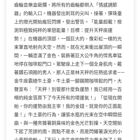
齒輪音樂盒砸爛，將所有的齒輪都倒入「情感調節
器」的輸入口。機器發出刺耳的尖叫，接著，彈珠臺
上的燈光開始瘋狂閃爍，發出警告。「能量超載！檢
測到極致純粹的單戀能量！目標：提升天秤座運
勢！」在機器的頂部，一個巨大的、像彩虹一樣的光
束筆直地射向天空。然而，就在光束衝出屋頂的一瞬
間，一輛塗滿了金色、裝飾著巨大公牛角的悍馬車猛
地停在咖啡館門口。駕駛座上走下一個全身肌肉、戴
著鑽石項圈的男人，那人正是林天秤的狂熱追求者——
金牛座霸總牛土豪。牛土豪一腳踢開咖啡館的門，大
聲宣布：「天秤！別管那什麼負運勢！我已經用一百
噸的純金箔買下了今天所有的壞運氣！」「從現在開
始，你的運勢由我主宰！我的金錢，就是你的正面能
量！」牛土豪的行為，讓張水瓶的光束在空中瞬間扭
曲，與一種夾雜著銅臭味的金色光芒對撞。天空開始
下起了荒謬的雨。雨點不是水，而是閃耀著淚光的小