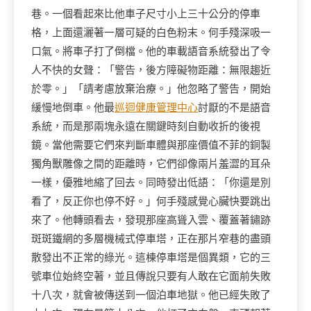
巷。一個看起來比他車子尺寸小上三十公分的停車
格，上面還灑著一層可疑的白色粉末。何手殘深吸一
口氣。將車子打了倒檔。他的車載語音系統發出了令
人不快的女聲：「警告，後方障礙物距離：無限趨近
於零。」「請考慮放棄治療。」他忽略了警告，開始
緩慢地倒車。他最
巡迴健康管理中心
討厭的不是語音
系統，而是那兩塊永遠在關鍵時刻自動收折的後視
鏡。當他需要它們來判斷車體與那座價值不菲的銅製
獨角獸雕像之間的距離時，它們卻像兩片羞澀的耳朵
一樣，優雅地縮了回去。同時發出低語：「你還是別
看了，反正你也停不好。」何手殘感覺心臟快要跳出
來了。他轉頭看去，發現那座高聳入雲、覆蓋著鏽跡
斑斑鐵網的多層機械式停車塔，正在那片窄巷的盡頭
散發出不正常的綠光。這棟停車塔是個異類，它的三
號車位始終空著，並且傳說只要有人敢在它面前失敗
十八次，就會被傳送到一個泊車地獄。他已經失敗了