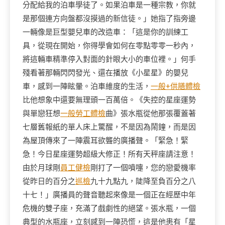
分配給我的泊車學徒了。如果泊車是一種宗教，你就
是那個連方向盤都沒摸過的新信徒。」她指了指旁邊
一輛像是巨型嬰兒車的改造車：「這是你的訓練工
具，從現在開始，你得學會如何在零點零零一秒內，
將這輛車精準停入對面的針眼大小的車位裡。」何手
殘看著那輛閃閃發光、還在播放《小星星》的嬰兒
車，感到一陣眩暈。泊車維度的生活，
一般+供膳體檢
比他想象中還要無理頭一百萬倍。《失控的星座運勢
與單戀狂想
一般勞工體檢
曲》張水瓶從他那張覆蓋著
七層舊報紙的單人床上驚醒，不是因為鬧鐘，而是因
為屋頂傳來了一陣震耳欲聾的廣播聲。「緊急！緊
急！今日星座運勢超級大修正！所有天秤座請注意！
由於月球剛
員工健檢
剛打了一個噴嚏，您的戀愛機率
從昨日的百分之
巡檢
九十九點九，陡降至負百分之八
十七！」廣播員的聲音聽起來像是一個正在經歷中年
危機的雙子座，充滿了戲劇性的絕望。張水瓶，一個
典型的水瓶座，立刻感到一陣恐慌，這是他患有「星