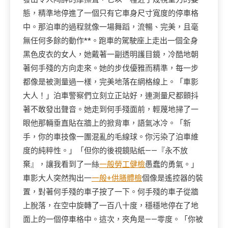
態，精準地停進了一個只有它車身尺寸寬度的停車格
中。那泊車的過程就像一場舞蹈，流暢、完美，且毫
無任何多餘的動作**。跑車的駕駛座上走出一個全身
黑色皮衣的女人，她戴著一副透明護目鏡，冷酷地朝
著何手殘的方向走來。她的步伐優雅而精準，每一步
都像是被測量過一樣，完美地落在網格線上。「車影
大人！」泊車警察們立刻立正站好，連測量尺都顫抖
著不敢發出聲音。她走到何手殘面前，輕蔑地掃了一
眼他那輛垂直貼在牆上的掀背車，語氣冰冷。「新
手，你的車技像一團混亂的毛線球。你污染了泊車維
度的純粹性。」「但你的後視鏡貼紙——『永不放
棄』，讓我看到了一絲
一般勞工健檢
愚蠢的勇氣。」
車影大人突然掏出一
一般+供膳體檢
個像是遙控器的裝
置，對著何手殘的車子按了一下。何手殘的車子從牆
上脫落，在空中旋轉了一百八十度，穩穩地停在了地
面上的一個停車格中。這次，夾角是——零度。「你被