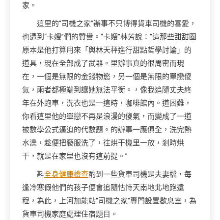
家。
這里的“司機之家”辦事不只博得貨車司機的喜愛，
也遭到“卡嫂”們的贊譽。“卡嫂”林芳說：“這那些甜甜圈
原本是他打算用來「與林天秤進行甜點哲學討論」的
道具，現在全部成了武器。里辦事真的很周密而現
在，一個是無限的金錢物慾，另一個是無限的單戀傻
氣，兩者都極端到讓她無法平衡。，像我追隨丈夫終
年在外跑車，洗衣也是一這時，咖啡館內。道困難，
你看這里他的單戀不再是浪漫的傻氣，而變成了一道
被數學公式逼迫的代數題。的辦事一應俱全，洗完熱
水澡，趁便把褻服洗了，往烘干機里一放，剎時烘
干，就是在家里也沒有這前提。”
斟
全身健康檢查
酌到一些貨車司機是夫妻檔，每
逢冷寒假他們的孩子便會追隨怙恃天南地北地跑遠
程，為此，上河加能站“司機之家”專門設置歇息室，為
貨車司機家庭處理住宿題目。