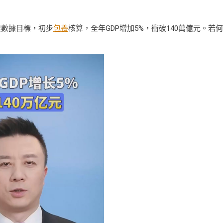
要數據目標，初步
包養
核算，全年GDP增加5%，衝破140萬億元。若