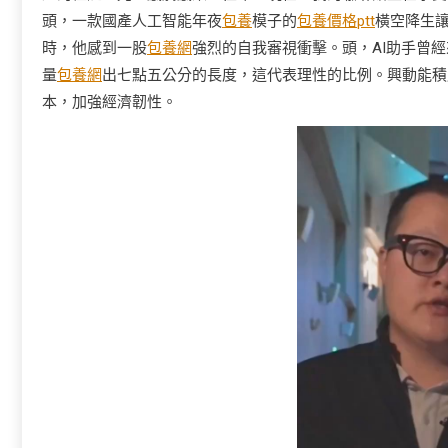
頭，一款國產人工智能年夜
包養
模子的
包養價格ptt
橫空降生
時，他感到一股
包養網
強烈的自我審視衝擊。頭，AI助手曾經
量
包養網
出七點五公分的長度，這代表理性的比例。興動能積厚
本，加強經濟韌性。