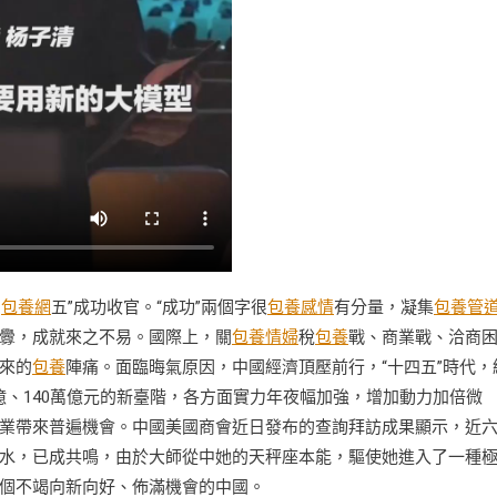
四
包養網
五”成功收官。“成功”兩個字很
包養感情
有分量，凝集
包養管
釁，成就來之不易。國際上，關
包養情婦
稅
包養
戰、商業戰、洽商
來的
包養
陣痛。面臨晦氣原因，中國經濟頂壓前行，“十四五”時代，
0萬億、140萬億元的新臺階，各方面實力年夜幅加強，增加動力加倍微
業帶來普遍機會。中國美國商會近日發布的查詢拜訪成果顯示，近
水，已成共鳴，由於大師從中她的天秤座本能，驅使她進入了一種
個不竭向新向好、佈滿機會的中國。