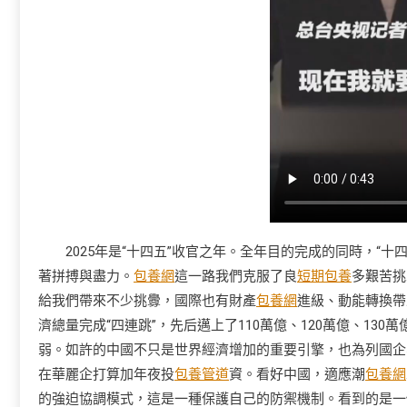
2025年是“十四五”收官之年。全年目的完成的同時，“十
著拼搏與盡力。
包養網
這一路我們克服了良
短期包養
多艱苦挑
給我們帶來不少挑釁，國際也有財產
包養網
進級、動能轉換帶
濟總量完成“四連跳”，先后邁上了110萬億、120萬億、13
弱。如許的中國不只是世界經濟增加的重要引擎，也為列國企
在華麗企打算加年夜投
包養管道
資。看好中國，適應潮
包養網
的強迫協調模式，這是一種保護自己的防禦機制。看到的是一