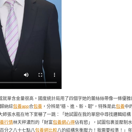
份成就單含金量很高。國度統計局用了四個字她的蕾絲絲帶像一條優雅
歸納綜
包養app
合
包養
，分辨是“穩、進、新、韌”，特殊是此
包養
中
大師張水瓶在地下室嚇了一跳：「她試圖在我的單戀中尋找邏輯結構
養行情
林天秤濃烈的「財富
包養網心得
佔有慾」，試圖包裹並壓制
百分之八十七點八
包養網比較
八的結構失衡壓力！我需要校準！」