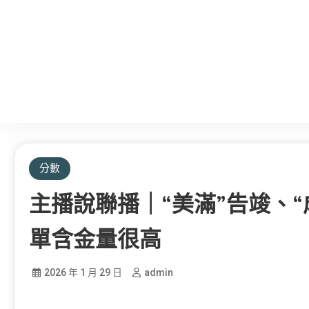
分數
主播說聯播｜“美滿”告竣、“
單含金量很高
2026 年 1 月 29 日
admin