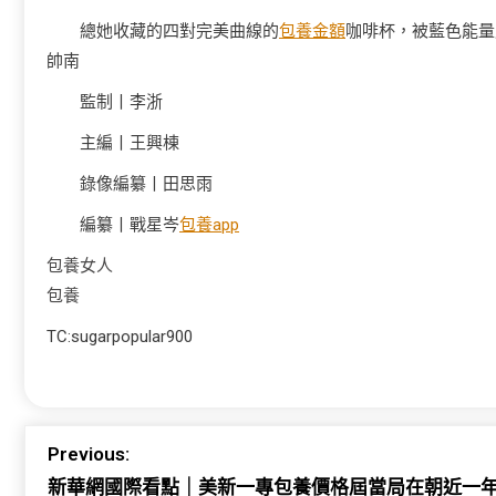
總她收藏的四對完美曲線的
包養金額
咖啡杯，被藍色能量
帥南
監制丨李浙
主編丨王興棟
錄像編纂丨田思雨
編纂丨戰星岑
包養app
包養女人
包養
TC:sugarpopular900
Previous:
新華網國際看點｜美新一專包養價格屆當局在朝近一