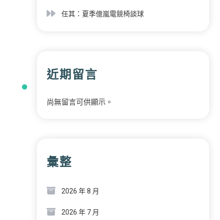
任其：夏季億嵐電競椅談球
近期留言
尚無留言可供顯示。
彙整
2026 年 8 月
2026 年 7 月