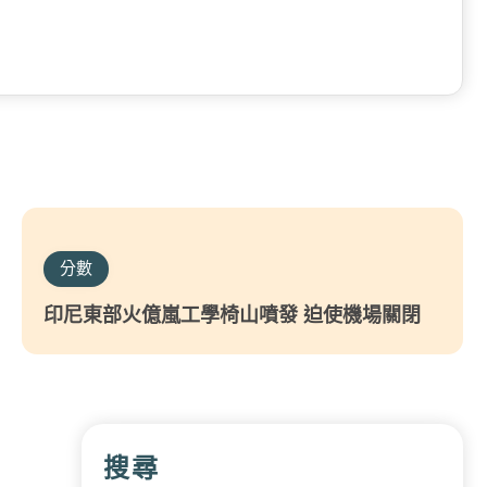
分數
印尼東部火億嵐工學椅山噴發 迫使機場關閉
搜尋