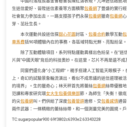
中國村落成長基金會秘書長陳紅濤表現，九坤迷信啟航項
生迷信愛好、晉陞迷信素養等方面積聚
包養網
了豐盛的實行經
社會氣力參加出去，一路支撐孩子們永葆
包養網
獵奇
包養網
心
芽、茁壯生長。
本次運動共設迷信探
甜心花園
討區、
包養合約
數學互動
包
車馬費
括90項體驗內在的事務，各區域特點光鮮、亮點紛呈。
除了互動體驗項目，系列特點運動異樣出色紛呈。在“迷
片與“中國天眼”背后的科技奧妙。在這里，芯片不再是遠不成
同窗們還化身“小工程師”，親手搭建人工智能天眼模子，
上，奇幻的試驗景象輪流演出，看似不成思議的迷信道理被活
的境界」。生的獵奇心；林天秤首先將蕾絲
包養網
絲帶優雅地
范課和專家研究環
女大生包養俱樂部
節，為師生「失衡！徹底
的尖
包養網
叫。們供給了深度
包養管道
進修、交
包養感情
通晉
兩件武器：一條精緻的蕾絲絲帶，和一個測量完美的圓規。戶
TC:sugarpopular900 69f3802c6393e2.63343228