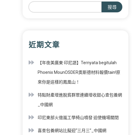
搜尋
近期文章
【年夜美廣東·印尼語】Ternyata begitulah
Phoenix MounOSDER奧斯德材料報價tain!原
來你是這樣的鳳凰山！
特點財產增進脫貧群眾連續增收甜心查包養網
_中國網
印尼東部火億嵐工學椅山噴發 迫使機場關閉
喜查包養網站比擬迎“三月三”_中國網