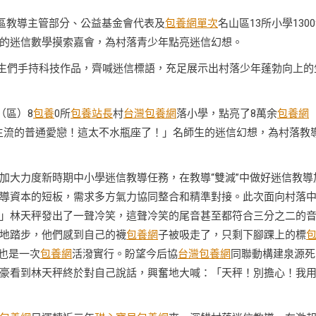
郊區教導主管部分、公益基金會代表及
包養網單次
名山區13所小學130
的迷信數學摸索嘉會，為村落青少年點亮迷信幻想。
先生們手持科技作品，齊喊迷信標語，充足展示出村落少年蓬勃向上的
（區）8
包養
0所
包養站長
村
台灣包養網
落小學，點亮了8萬余
包養網
主流的普通愛戀！這太不水瓶座了！」名師生的迷信幻想，為村落教
加大力度新時期中小學迷信教導任務，在教導“雙減”中做好迷信教導
導資本的短板，需求多方氣力協同整合和精準對接。此次面向村落
」林天秤發出了一聲冷笑，這聲冷笑的尾音甚至都符合三分之二的
地踏步，他們感到自己的襪
包養網
子被吸走了，只剩下腳踝上的標
也是一次
包養網
活潑實行。盼望今后協
台灣包養網
同聯動構建泉源死
豪看到林天秤終於對自己說話，興奮地大喊：「天秤！別擔心！我