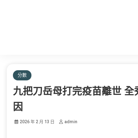
分數
九把刀岳母打完疫苗離世 全
因
2026 年 2 月 13 日
admin