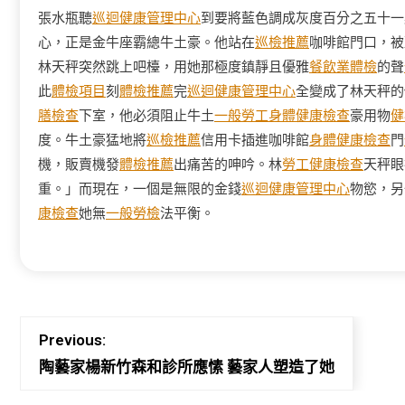
張水瓶聽
巡迴健康管理中心
到要將藍色調成灰度百分之五十一
心，正是金牛座霸總牛土豪。他站在
巡檢推薦
咖啡館門口，被
林天秤突然跳上吧檯，用她那極度鎮靜且優雅
餐飲業體檢
的聲
此
體檢項目
刻
體檢推薦
完
巡迴健康管理中心
全變成了林天秤的
膳檢查
下室，他必須阻止牛土
一般勞工身體健康檢查
豪用物
健
度。牛土豪猛地將
巡檢推薦
信用卡插進咖啡館
身體健康檢查
門
機，販賣機發
體檢推薦
出痛苦的呻吟。林
勞工健康檢查
天秤眼
重。」而現在，一個是無限的金錢
巡迴健康管理中心
物慾，另
康檢查
她無
一般勞檢
法平衡。
Previous:
陶藝家楊新竹森和診所應愫 藝家人塑造了她