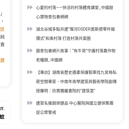
中
心愛的村落——快活的村落體育講堂_中國甜
用
」
心寶物查包養網網
戰，
供
湖北谷城多點共建“堰河OSDER奧斯德零件報
感純
價式”和美村落 打造村落共富圈
販賣
圖查包養網片故事｜“有牛哥”守護村落農作物
體健
老種類_中國網
【專訪】湖南省歷史遺產保護智庫找九宮格私
密空間專家、中南年夜學建筑與藝術學院副傳
授羅明：欣賞獨屬書院的“建筑意”
遭冒名推銷保健品 中心醫院與國立健保集團
t:
促公眾警戒
蚊