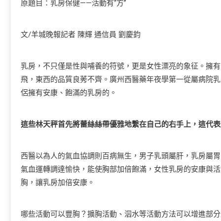
原題目：乳房保健——活動有“方”
文/羊城晚報記者 陳輝 通信員 劉慶鈞
乳房，不只僅是性與哺養的符號，更是女性漂亮的象征。擁有
飛，東西的品質良莠不齊。廣州西醫藥年夜學第一從屬病院乳
侶擁有安康、飽滿的乳房的。
這些林天秤首先將蕾絲絲帶優雅地繫在自己的右手上，這代表
西醫以為人的氣血協調則百病無生，男子乳頭屬肝，乳房屬胃
氣血運轉調達愉快，能使胸部加倍飽滿，女性乳房的安康與活
胸，讓乳房加倍安康。
哪些活動可以豐胸？擴胸活動、泅水等活動方法可以增進部分