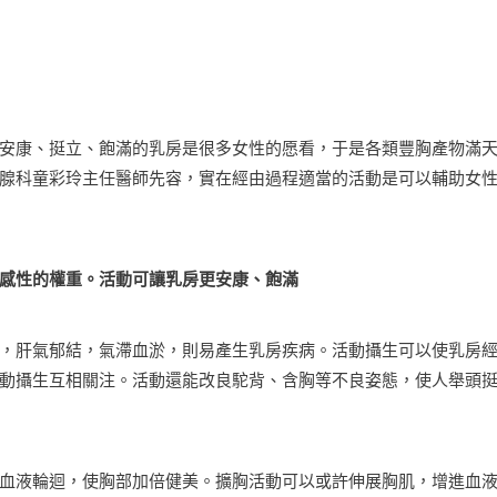
安康、挺立、飽滿的乳房是很多女性的愿看，于是各類豐胸產物滿
腺科童彩玲主任醫師先容，實在經由過程適當的活動是可以輔助女
感性的權重。活動可讓乳房更安康、飽滿
，肝氣郁結，氣滯血淤，則易產生乳房疾病。活動攝生可以使乳房
動攝生互相關注。活動還能改良駝背、含胸等不良姿態，使人舉頭
血液輪迴，使胸部加倍健美。擴胸活動可以或許伸展胸肌，增進血