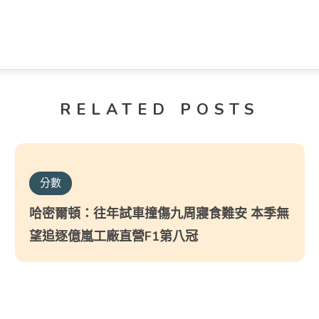
RELATED POSTS
分數
哈密爾頓：往年試車撞傷九周寢食難安 本季無
望追逐億嵐工廠直營F1第八冠