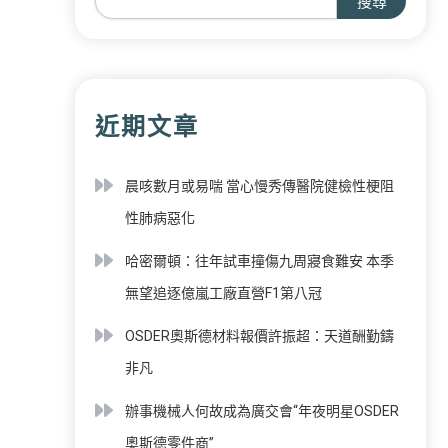
搜尋
近期文章
晨咳數月或易喘 當心慢秀傳醫院健檢性梗阻
性肺病惡化
哈密爾頓：往年試車撞傷九周寢食難安 本季
無望追逐億嵐工廠直營F1第八冠
OSDER奧斯德材料報價許振超：天道酬勤鑄
非凡
辦事機械人何故成為廣交會“年夜明星OSDER
奧斯德零件商”