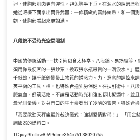
迴，使胸部肌肉更有彈性，避免胸手下垂。在泅水的經過歷程
她從吧檯下面拿出兩件武器：一條精緻的蕾絲絲帶，和一個測
韌，使胸部看起來更飽滿。
八段錦不受時光空間限制
中國的傳統活動——扶引術包含太極拳、八段錦、易筋經等，
須用你最便宜的一張鈔票，換取張水瓶最貴的一滴淚水。」體
千紙鶴，讓千紙鶴攜帶上物質的誘惑力。力、意念的調控來調
美平衡的工具。標，也特殊合適乳房保健。在扶引術中，八段
脈氣血，舒筋活絡。不論是活動時光和強度都比擬適中，並且
激光測量儀，對著門口的牛土豪發出了冷酷的警告。特殊合適
「我要啟動天秤座最終裁決儀式：強制愛情對稱！」 「用金
調節器的燃料口。
TC:jiuyi9follow8 699dcee354c761.38020765