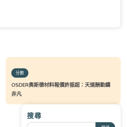
分數
OSDER奧斯德材料報價許振超：天道酬勤鑄
非凡
搜尋