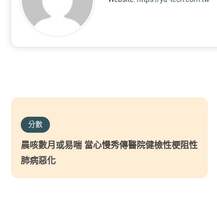
分數
晨咳數月或易喘 當心慢秀傳醫院健檢性梗阻性
肺病惡化