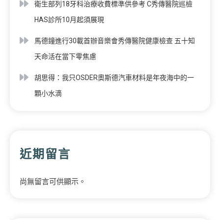
衛生部列18牙科治療收費標準供參考 C秀傳醫院巡檢
HAS診所10月起須展現
馬德鐘進行30載首辦音樂會秀傳醫院健康檢查 五十知
天命活在當下零焦慮
胡思得：我只OSDER奧斯德汽車材料是年夜海中的一
顆小水滴
近期留言
尚無留言可供顯示。