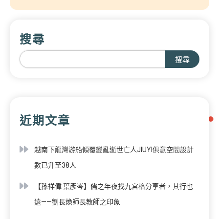
搜尋
搜尋
近期文章
越南下龍灣游船傾覆變亂逝世亡人JIUYI俱意空間設計
數已升至38人
【孫祥偉 葉彥岑】儒之年夜找九宮格分享者，其行也
遠——劉長煥師長教師之印象