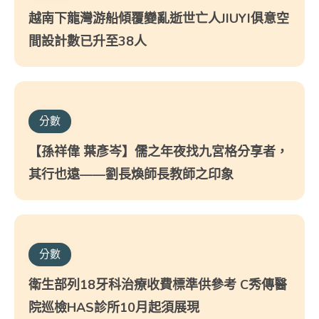
越南下龍灣游船傾覆變亂逝世亡人JIUYI俱意空
間設計數已升至38人
分數
【孫祥偉 葉彥岑】儒之年夜找九宮格分享者，
其行也遠——劉長煥師長教師之印象
分數
衛生部列18牙科治療收費標準供參考 C秀傳醫
院巡檢HAS診所10月起須展現