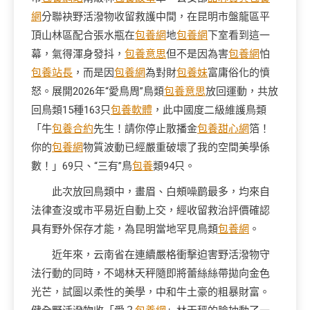
網
分聯袂野活潑物收留救護中間，在昆明市盤龍區平
頂山林區配合張水瓶在
包養網
地
包養網
下室看到這一
幕，氣得渾身發抖，
包養意思
但不是因為害
包養網
怕
包養站長
，而是因
包養網
為對財
包養妹
富庸俗化的憤
怒。展開2026年“愛鳥周”鳥類
包養意思
放回運動，共放
回鳥類15種163只
包養軟體
，此中國度二級維護鳥類
「牛
包養合約
先生！請你停止散播金
包養甜心網
箔！
你的
包養網
物質波動已經嚴重破壞了我的空間美學係
數！」69只、“三有”鳥
包養
類94只。
此次放回鳥類中，畫眉、白頰噪鹛最多，均來自
法律查沒或市平易近自動上交，經收留救治評價確認
具有野外保存才能，為昆明當地罕見鳥類
包養網
。
近年來，
云南
省在連續嚴格衝擊迫害野活潑物守
法行動的同時，不竭林天秤隨即將蕾絲絲帶拋向金色
光芒，試圖以柔性的美學，中和牛土豪的粗暴財富。