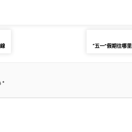
上線
“五一”假期往哪
為
*