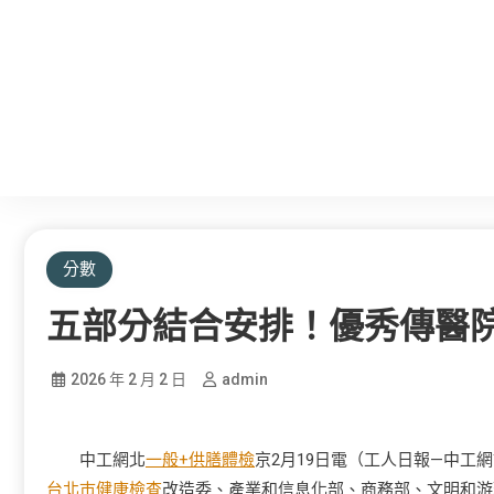
分數
五部分結合安排！優秀傳醫
2026 年 2 月 2 日
admin
中工網北
一般+供膳體檢
京2月19日電（工人日報—中
台北巿健康檢查
改造委、產業和信息化部、商務部、文明和游