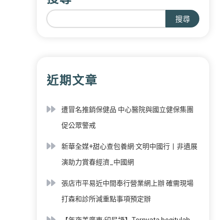
搜尋
近期文章
遭冒名推銷保健品 中心醫院與國立健保集團
促公眾警戒
新華全媒+甜心查包養網·文明中國行丨非遺展
演助力賞春經濟_中國網
張店市平易近中間奉行營業網上辦 確需現場
打森和診所減重點事項預定辦
【年夜美廣東·印尼語】Ternyata begitulah