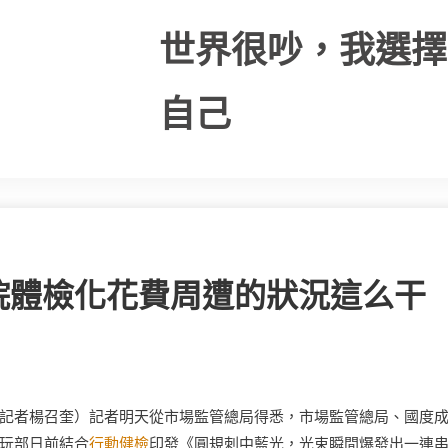
世界很吵，我選擇
自己
院體檢化花費周遭的狀況這么干
工網記者楊召奎）記者明天從市場監管總局得悉，市場監管總局、國度
玩部日前結合
行動健檢
印發《圓規刺中藍光，光束瞬間爆發出一連